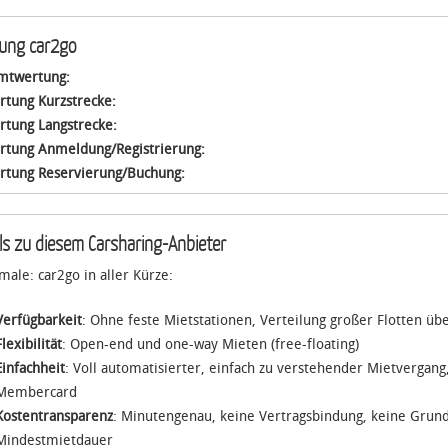
ung car2go
mtwertung:
rtung Kurzstrecke:
rtung Langstrecke:
rtung Anmeldung/Registrierung:
rtung Reservierung/Buchung:
ils zu diesem Carsharing-Anbieter
ale: car2go in aller Kürze:
Verfügbarkeit
: Ohne feste Mietstationen, Verteilung großer Flotten üb
Flexibilität
: Open-end und one-way Mieten (free-floating)
Einfachheit
: Voll automatisierter, einfach zu verstehender Mietvergan
Membercard
Kostentransparenz
: Minutengenau, keine Vertragsbindung, keine Grun
Mindestmietdauer