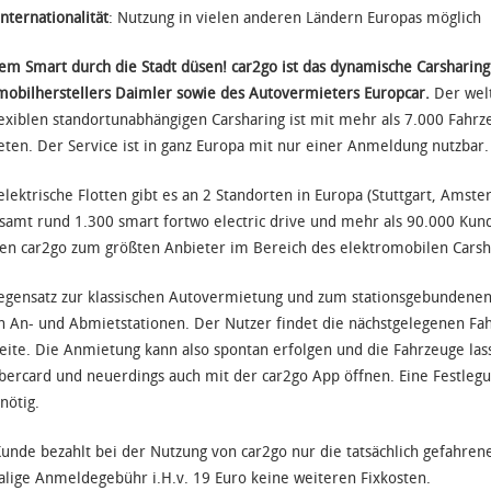
Internationalität
: Nutzung in vielen anderen Ländern Europas möglich
em Smart durch die Stadt düsen! car2go ist das dynamische Carsharin
obilherstellers Daimler sowie des Autovermieters Europcar.
Der wel
lexiblen standortunabhängigen Carsharing ist mit mehr als 7.000 Fahr
eten. Der Service ist in ganz Europa mit nur einer Anmeldung nutzbar.
elektrische Flotten gibt es an 2 Standorten in Europa (Stuttgart, Ams
samt rund 1.300 smart fortwo electric drive und mehr als 90.000 Kun
n car2go zum größten Anbieter im Bereich des elektromobilen Carsh
gensatz zur klassischen Autovermietung und zum stationsgebundenen C
n An- und Abmietstationen. Der Nutzer findet die nächstgelegenen Fa
ite. Die Anmietung kann also spontan erfolgen und die Fahrzeuge lass
rcard und neuerdings auch mit der car2go App öffnen. Eine Festlegun
 nötig.
unde bezahlt bei der Nutzung von car2go nur die tatsächlich gefahrene
lige Anmeldegebühr i.H.v. 19 Euro keine weiteren Fixkosten.