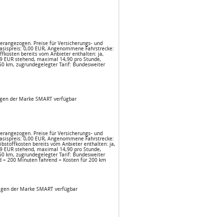
herangezogen. Preise für Versicherungs- und
asispreis: 0,00 EUR, Angenommene Fahrstrecke:
kosten bereits vom Anbieter enthalten: ja,
,19 EUR stehend, maximal 14,90 pro Stunde,
 50 km, zugrundegelegter Tarif: Bundesweiter
wagen der Marke SMART verfügbar
herangezogen. Preise für Versicherungs- und
asispreis: 0,00 EUR, Angenommene Fahrstrecke:
toffkosten bereits vom Anbieter enthalten: ja,
,19 EUR stehend, maximal 14,90 pro Stunde,
 50 km, zugrundegelegter Tarif: Bundesweiter
d + 200 Minuten fahrend + Kosten für 200 km
nwagen der Marke SMART verfügbar