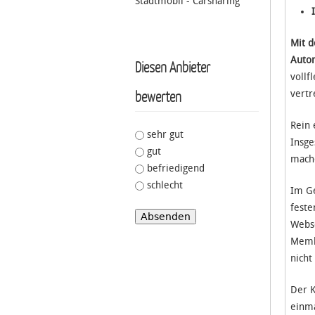
Stadtmobil - Carsharing
Mit d
Autom
Diesen Anbieter
vollf
bewerten
vertr
Rein 
Your vote
sehr gut
*
Insge
gut
mache
befriedigend
schlecht
Im Ge
feste
Webse
Membe
nicht
Der K
einma