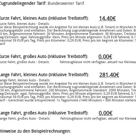
Zugrundeliegender Tarif:
Bundesweiter Tarif
14,40€
Kurze Fahrt, kleines Auto (inklusive Treibstoff):
urze Fahrt, kleines Auto - Details:
ür diese Beispielrechnung wurde ein Angebot für ein kleines Auto (z.B. Smart) in München 
Buchungsgebühr sind enthalten. Der Berechnung zugrundeliegende Annahmen und Daten: B
20 km, Angenommene Fahrzeit: 30 Minuten, Angenommene Standzeit: 30 Minuten, Treibstoff
Tag/Zeitraum: egal, Fahrzeuggröße: klein, Preis pro Minute allgemein: 0,29 EUR fahrend, 0
maximal 59 EUR pro Tag, Preis pro Kilometer: 0,29 EUR, Preis pro km beginnt ab Kilometer:
arif
0,00€
Kurze Fahrt, großes Auto (inklusive Treibstoff):
urze Fahrt, großes Auto - Details:
Fahrzeugklasse nicht verfügbar, aktuell nur Klein
281,40€
Lange Fahrt, kleines Auto (inklusive Treibstoff):
ange Fahrt, kleines Auto - Details:
ür diese Beispielrechnung wurde ein Angebot für ein kleines Auto (z.B. Smart) in München 
Buchungsgebühr sind enthalten. Der Berechnung zugrundeliegende Annahmen und Daten: B
250 km, Angenommene Fahrzeit: 200 Minuten, Angenommene Standzeit: 2000 Minuten, Treibs
Tag/Zeitraum: egal, Fahrzeuggröße: klein, Preis pro Minute allgemein: 0,29 EUR fahrend, 0
maximal 59 EUR pro Tag, Preis pro Kilometer: 0,29 EUR, Preis pro km beginnt ab Kilometer:
Tarif - Gerechnet wurde entsprechend: 1x Tagesmiete (1440 Minuten) + 560 Minuten stehen
0,00€
Lange Fahrt, großes Auto (inklusive Treibstoff):
ange Fahrt, großes Auto - Details:
Fahrzeugklasse nicht verfügbar, aktuell nur Klei
Hinweise zu den Beispielrechnungen: