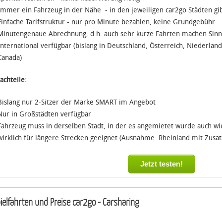
Immer ein Fahrzeug in der Nähe - in den jeweiligen car2go Städten gib
Einfache Tarifstruktur - nur pro Minute bezahlen, keine Grundgebühr
Minutengenaue Abrechnung, d.h. auch sehr kurze Fahrten machen Sinn
International verfügbar (bislang in Deutschland, Österreich, Niederland
Canada)
achteile:
Bislang nur 2-Sitzer der Marke SMART im Angebot
Nur in Großstädten verfügbar
Fahrzeug muss in derselben Stadt, in der es angemietet wurde auch w
wirklich für längere Strecken geeignet (Ausnahme: Rheinland mit Zusa
Jetzt testen!
ielfahrten und Preise car2go - Carsharing