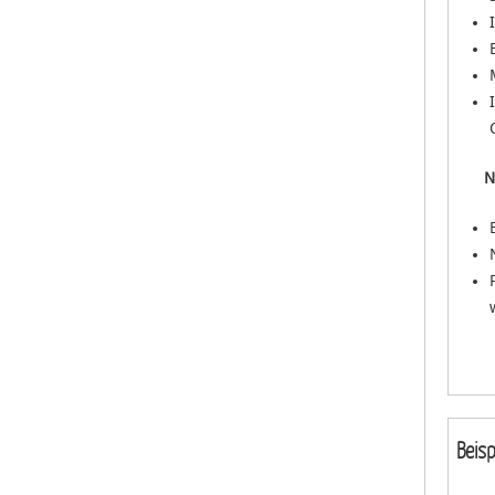
N
Beisp