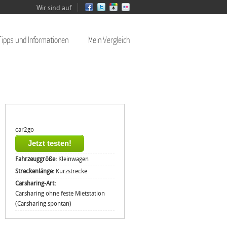
Wir sind auf
Tipps und Informationen
Mein Vergleich
car2go
Jetzt testen!
Fahrzeuggröße:
Kleinwagen
Streckenlänge:
Kurzstrecke
Carsharing-Art:
Carsharing ohne feste Mietstation
(Carsharing spontan)