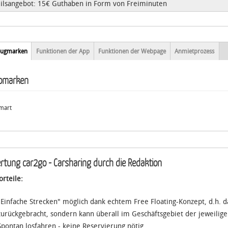
eilsangebot: 15€ Guthaben in Form von Freiminuten
nction sets
eugmarken
(aktiver
Funktionen der App
Funktionen der Webpage
Anmietprozess
Reiter)
omarken
mart
rtung car2go - Carsharing durch die Redaktion
orteile:
"Einfache Strecken" möglich dank echtem Free Floating-Konzept, d.h. 
zurückgebracht, sondern kann überall im Geschäftsgebiet der jeweilig
Spontan losfahren - keine Reservierung nötig