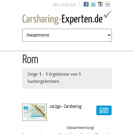
Jump to navigation
Wir sind auf
Rom
Zeige
1
-
1
Ergebnisse von
1
Suchergebnissen.
car2go - Carsharing
(Gesamtwertung)