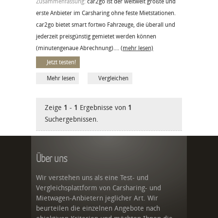
Zusammenfassung:
car2go ist der weltweit größte und
erste Anbieter im Carsharing ohne feste Mietstationen.
car2go bietet smart fortwo Fahrzeuge, die überall und
jederzeit preisgünstig gemietet werden können
(minutengenaue Abrechnung)....
(mehr lesen)
Jetzt testen!
Mehr lesen
Vergleichen
Zeige
1
-
1
Ergebnisse von
1
Suchergebnissen.
Über uns
Wir verstehen uns als eine Test- und
Vergleichsplattform von Carsharing- und
Mietwagen-Anbietern jeglicher Art. Wir
beurteilen die einzelnen Angebote nach