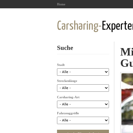
Home
Suche
Mi
Gu
Stadt
Streckenlänge
Carsharing-Art
Fahrzeuggröße