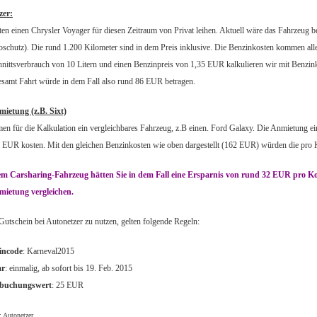
zer:
ten einen Chrysler Voyager für diesen Zeitraum von Privat leihen. Aktuell wäre das Fahrzeug b
oschutz). Die rund 1.200 Kilometer sind in dem Preis inklusive. Die Benzinkosten kommen alle
nittsverbrauch von 10 Litern und einen Benzinpreis von 1,35 EUR kalkulieren wir mit Benzi
gesamt Fahrt würde in dem Fall also rund 86 EUR betragen.
ietung (z.B. Sixt)
en für die Kalkulation ein vergleichbares Fahrzeug, z.B einen. Ford Galaxy. Die Anmietung e
 EUR kosten. Mit den gleichen Benzinkosten wie oben dargestellt (162 EUR) würden die pro
m Carsharing-Fahrzeug hätten Sie in dem Fall eine Ersparnis von rund 32 EUR pro Kop
mietung vergleichen.
utschein bei Autonetzer zu nutzen, gelten folgende Regeln:
incode
: Karneval2015
ar
: einmalig, ab sofort bis 19. Feb. 2015
buchungswert
: 25 EUR
: Autonetzer