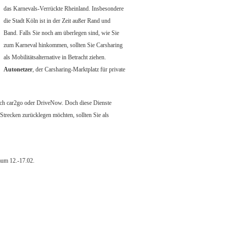
das Karnevals-Verrückte Rheinland. Insbesondere
die Stadt Köln ist in der Zeit außer Rand und
Band. Falls Sie noch am überlegen sind, wie Sie
zum Karneval hinkommen, sollten Sie Carsharing
als Mobilitätsalternative in Betracht ziehen.
Autonetzer
, der Carsharing-Marktplatz für private
lich car2go oder DriveNow. Doch diese Dienste
Strecken zurücklegen möchten, sollten Sie als
aum 12.-17.02.