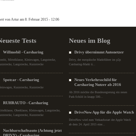
ert von
Artur
am
8. Februar 2015 - 12:06
Neueste Tests
Neues im Blog
Willmobil - Carsharing
Drivy übernimmt Autonetzer
ombi, Mittelklasse, Kleinwagen, Langstrecke,
Drivy, der europäische Marktführer im p2p
urzstrecke, Langstrecke, Kurzstrecke
Carsharing-Markt ü...
Spotcar - Carsharing
Neues Verkehrsschild für
Carsharing Nutzer ab 2016
leinwagen, Kurzstrecke, Kurzstrecke
Ab 2016 möchte die Bundesregierung ein neues
Park-Schild in knapp 500...
RUHRAUTO - Carsharing
ittelklasse, Oberklasse, Kleinwagen, Langstrecke,
DriveNow App für die Apple Watch
urzstrecke, Langstrecke, Kurzstrecke
DriveNow wird zum Verkaufsstart der Apple Watch
ab dem 24. April 2015 eine...
Nachbarschaftsauto (Achtung jetzt
DRIVY) - Carsharing