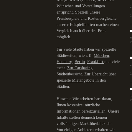
Wünschen und Vorstellungen
C
K
entspricht. Speziell unsere
L
Preisbeispiele und Kostenvergleiche
unserer Beispielfahrten machen einen
Vergleich auch über den Preis
möglich.
M
K
Für viele Städte haben wir spezielle
Städteseiten, wie z.B.
München
,
Hamburg
,
Berlin
,
Frankfurt
und viele
C
mehr.
Zur Carsharing
K
Städteübersicht
. Zur Übersicht über
L
spezielle Mietangebote
in den
Städten.
C
Hinweis: Wir arbeiten hart daran,
K
Ihnen kostenfrei nützliche
Informationen bereitzustellen. Unsere
Inhalte stellen dennoch keinen
vollständigen Marktüberblick dar.
Von einigen Anbietern erhalten wir