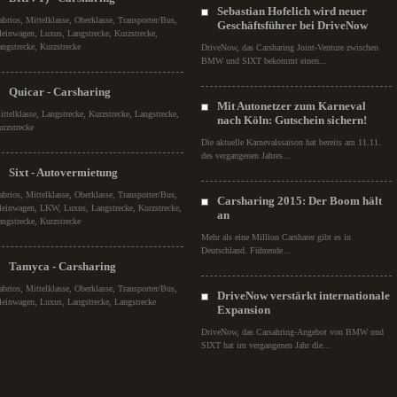
Sebastian Hofelich wird neuer
abrios, Mittelklasse, Oberklasse, Transporter/Bus,
Geschäftsführer bei DriveNow
leinwagen, Luxus, Langstrecke, Kurzstrecke,
angstrecke, Kurzstrecke
DriveNow, das Carsharing Joint-Venture zwischen
BMW und SIXT bekommt einen...
Quicar - Carsharing
Mit Autonetzer zum Karneval
ittelklasse, Langstrecke, Kurzstrecke, Langstrecke,
nach Köln: Gutschein sichern!
urzstrecke
Die aktuelle Karnevalssaison hat bereits am 11.11.
des vergangenen Jahres...
Sixt - Autovermietung
abrios, Mittelklasse, Oberklasse, Transporter/Bus,
Carsharing 2015: Der Boom hält
leinwagen, LKW, Luxus, Langstrecke, Kurzstrecke,
an
angstrecke, Kurzstrecke
Mehr als eine Million Carsharer gibt es in
Deutschland. Führende...
Tamyca - Carsharing
abrios, Mittelklasse, Oberklasse, Transporter/Bus,
DriveNow verstärkt internationale
leinwagen, Luxus, Langstrecke, Langstrecke
Expansion
DriveNow, das Carsahring-Angebot von BMW und
SIXT hat im vergangenen Jahr die...