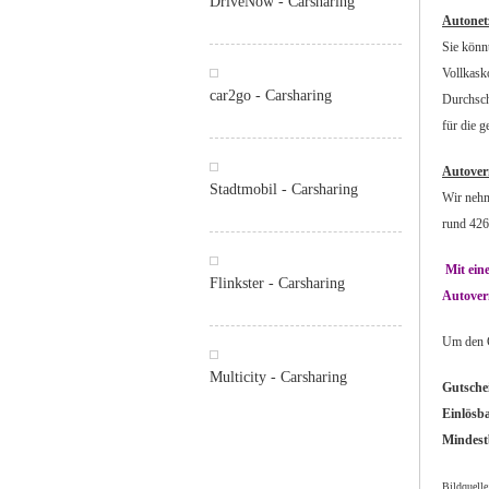
DriveNow - Carsharing
Autonet
Sie könn
Vollkask
car2go - Carsharing
Durchsch
für die 
Autoverm
Stadtmobil - Carsharing
Wir nehm
rund 426
Mit eine
Flinkster - Carsharing
Autover
Um den G
Multicity - Carsharing
Gutsche
Einlösb
Mindest
Bildquelle