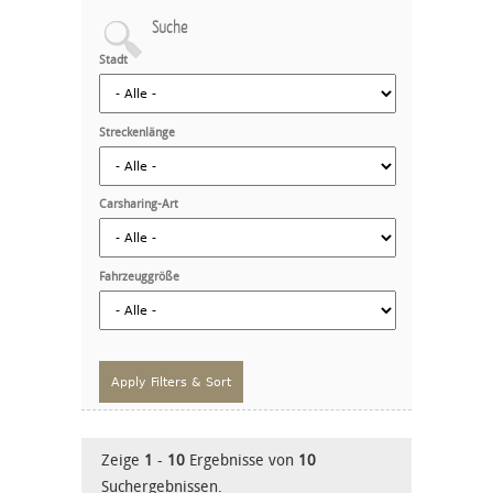
Suche
Stadt
Streckenlänge
Carsharing-Art
Fahrzeuggröße
Zeige
1
-
10
Ergebnisse von
10
Suchergebnissen.