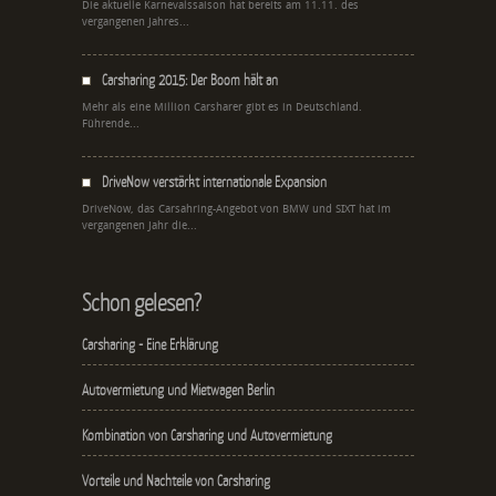
Die aktuelle Karnevalssaison hat bereits am 11.11. des
vergangenen Jahres...
Carsharing 2015: Der Boom hält an
Mehr als eine Million Carsharer gibt es in Deutschland.
Führende...
DriveNow verstärkt internationale Expansion
DriveNow, das Carsahring-Angebot von BMW und SIXT hat im
vergangenen Jahr die...
Schon gelesen?
Carsharing - Eine Erklärung
Autovermietung und Mietwagen Berlin
Kombination von Carsharing und Autovermietung
Vorteile und Nachteile von Carsharing