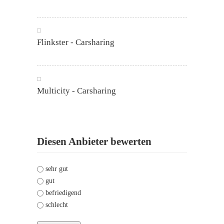
Flinkster - Carsharing
Multicity - Carsharing
Diesen Anbieter bewerten
Your vote
sehr gut
*
gut
befriedigend
schlecht