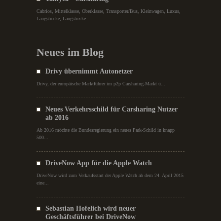
Cabrios, Mittelklasse, Oberklasse, Transporter/Bus, Kleinwagen, Luxus,
Langstrecke, Langstrecke
Neues im Blog
Drivy übernimmt Autonetzer
Drivy, der europäische Marktführer im p2p Carsharing-Markt ü...
Neues Verkehrsschild für Carsharing Nutzer
ab 2016
Ab 2016 möchte die Bundesregierung ein neues Park-Schild in knapp
500...
DriveNow App für die Apple Watch
DriveNow wird zum Verkaufsstart der Apple Watch ab dem 24. April 2015
eine...
Sebastian Hofelich wird neuer
Geschäftsführer bei DriveNow