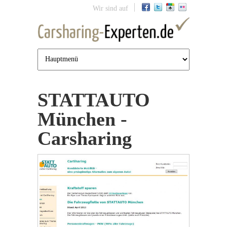
Jump to navigation
Wir sind auf
STATTAUTO
München -
Carsharing