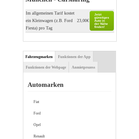
Im allgemeinen Tarif kostet
Jetzt
günstiges
ein Kleinwagen (z.B. Ford
23,00€
Auto in
der Nähe
finden!
Fiesta) pro Tag
Tab function sets
Fahrzeugmarken
(aktiver
Funktionen der App
Reiter)
Funktionen der Webpage
Anmietprozess
Automarken
Fiat
Ford
Opel
Renault