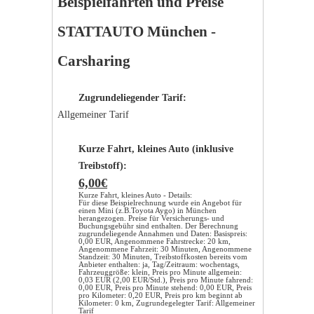
Beispielfahrten und Preise
STATTAUTO München -
Carsharing
Zugrundeliegender Tarif:
Allgemeiner Tarif
Kurze Fahrt, kleines Auto (inklusive
Treibstoff):
6,00€
Kurze Fahrt, kleines Auto - Details:
Für diese Beispielrechnung wurde ein Angebot für
einen Mini (z.B.Toyota Aygo) in München
herangezogen. Preise für Versicherungs- und
Buchungsgebühr sind enthalten. Der Berechnung
zugrundeliegende Annahmen und Daten: Basispreis:
0,00 EUR, Angenommene Fahrstrecke: 20 km,
Angenommene Fahrzeit: 30 Minuten, Angenommene
Standzeit: 30 Minuten, Treibstoffkosten bereits vom
Anbieter enthalten: ja, Tag/Zeitraum: wochentags,
Fahrzeuggröße: klein, Preis pro Minute allgemein:
0,03 EUR (2,00 EUR/Std.), Preis pro Minute fahrend:
0,00 EUR, Preis pro Minute stehend: 0,00 EUR, Preis
pro Kilometer: 0,20 EUR, Preis pro km beginnt ab
Kilometer: 0 km, Zugrundegelegter Tarif: Allgemeiner
Tarif