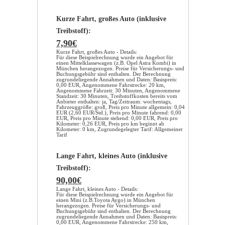
Kurze Fahrt, großes Auto (inklusive
Treibstoff):
7,90€
Kurze Fahrt, großes Auto - Details:
Für diese Beispielrechnung wurde ein Angebot für
einen Mittelklassewagen (z.B. Opel Astra Kombi) in
München herangezogen. Preise für Versicherungs- und
Buchungsgebühr sind enthalten. Der Berechnung
zugrundeliegende Annahmen und Daten: Basispreis:
0,00 EUR, Angenommene Fahrstrecke: 20 km,
Angenommene Fahrzeit: 30 Minuten, Angenommene
Standzeit: 30 Minuten, Treibstoffkosten bereits vom
Anbieter enthalten: ja, Tag/Zeitraum: wochentags,
Fahrzeuggröße: groß, Preis pro Minute allgemein: 0,04
EUR (2,60 EUR/Std.), Preis pro Minute fahrend: 0,00
EUR, Preis pro Minute stehend: 0,00 EUR, Preis pro
Kilometer: 0,26 EUR, Preis pro km beginnt ab
Kilometer: 0 km, Zugrundegelegter Tarif: Allgemeiner
Tarif
Lange Fahrt, kleines Auto (inklusive
Treibstoff):
90,00€
Lange Fahrt, kleines Auto - Details:
Für diese Beispielrechnung wurde ein Angebot für
einen Mini (z.B.Toyota Aygo) in München
herangezogen. Preise für Versicherungs- und
Buchungsgebühr sind enthalten. Der Berechnung
zugrundeliegende Annahmen und Daten: Basispreis:
0,00 EUR, Angenommene Fahrstrecke: 250 km,