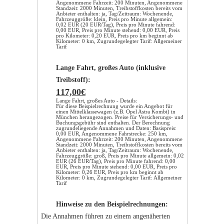
Angenommene Fahrzeit: 200 Minuten, Angenommene
Standzeit: 2000 Minuten, Treibstoffkosten bereits vom
Anbieter enthalten: ja, Tag/Zeitraum: Wochenende,
Fahrzeuggröße: klein, Preis pro Minute allgemein:
0,02 EUR (20 EUR/Tag), Preis pro Minute fahrend:
0,00 EUR, Preis pro Minute stehend: 0,00 EUR, Preis
pro Kilometer: 0,20 EUR, Preis pro km beginnt ab
Kilometer: 0 km, Zugrundegelegter Tarif: Allgemeiner
Tarif
Lange Fahrt, großes Auto (inklusive
Treibstoff):
117,00€
Lange Fahrt, großes Auto - Details:
Für diese Beispielrechnung wurde ein Angebot für
einen Mittelklassewagen (z.B. Opel Astra Kombi) in
München herangezogen. Preise für Versicherungs- und
Buchungsgebühr sind enthalten. Der Berechnung
zugrundeliegende Annahmen und Daten: Basispreis:
0,00 EUR, Angenommene Fahrstrecke: 250 km,
Angenommene Fahrzeit: 200 Minuten, Angenommene
Standzeit: 2000 Minuten, Treibstoffkosten bereits vom
Anbieter enthalten: ja, Tag/Zeitraum: Wochenende,
Fahrzeuggröße: groß, Preis pro Minute allgemein: 0,02
EUR (26 EUR/Tag), Preis pro Minute fahrend: 0,00
EUR, Preis pro Minute stehend: 0,00 EUR, Preis pro
Kilometer: 0,26 EUR, Preis pro km beginnt ab
Kilometer: 0 km, Zugrundegelegter Tarif: Allgemeiner
Tarif
Hinweise zu den Beispielrechnungen:
Die Annahmen führen zu einem angenäherten