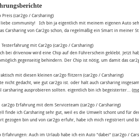
hrungsberichte
 Preis (car2go / Carsharing)
liebe community! Ich bin ja eigentlich mit meinem eigenen Auto sehr
as Carsharing von Car2go schon, da regelmäßig ein Smart in meiner St
Testerfahrung mit Car2go (car2go / Carsharing)
ch bei drivenow wird eine Chip auf den Führerschein geklebt. Jetzt hab
omöglich gegenseitig behindern. Der Chip ist nötig, um damit das car2
raktisch mit diesen kleinen car2go flitzern (car2go / Carsharing)
tte nicht gedacht, wie gut car2go ist. oder halt auch carsharing insgesa
l carsharing ausprobieren sollten. eigentlich bin ich begeisterter...
(me
car2go Erfahrung mit dem Serviceteam (car2go / Carsharing)
ll finde ich Carsharing sehr gut, weil es die Umwelt schont und für den
art gezogen bin und von car2go erfuhr, habe ich mich registriert und bi
 Erfahrungen: Auch im Urlaub habe ich ein Auto "dabei" (car2go / Cars