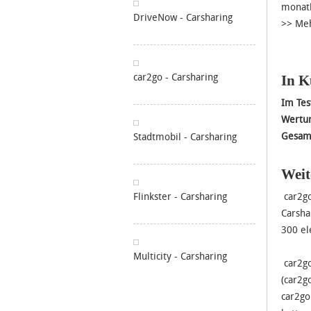
monatl
DriveNow - Carsharing
>> Me
car2go - Carsharing
In K
Im Tes
Wertun
Gesam
Stadtmobil - Carsharing
Weit
Flinkster - Carsharing
car2go
Carsha
300 el
Multicity - Carsharing
car2go
(car2g
car2go