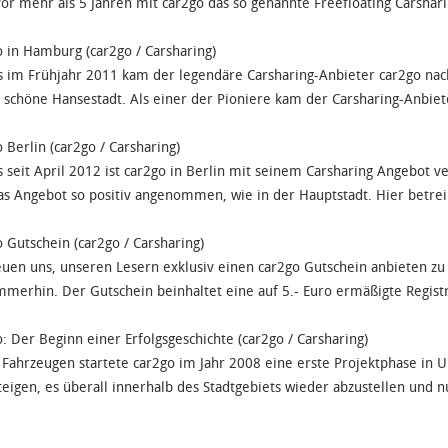
vor mehr als 5 Jahren mit car2go das so genannte Freefloating Carshar
 in Hamburg (car2go / Carsharing)
s im Frühjahr 2011 kam der legendäre Carsharing-Anbieter car2go na
e schöne Hansestadt. Als einer der Pioniere kam der Carsharing-Anbiet
 Berlin (car2go / Carsharing)
s seit April 2012 ist car2go in Berlin mit seinem Carsharing Angebot v
as Angebot so positiv angenommen, wie in der Hauptstadt. Hier betrei
 Gutschein (car2go / Carsharing)
euen uns, unseren Lesern exklusiv einen car2go Gutschein anbieten zu 
mmerhin. Der Gutschein beinhaltet eine auf 5.- Euro ermäßigte Registr
: Der Beginn einer Erfolgsgeschichte (car2go / Carsharing)
 Fahrzeugen startete car2go im Jahr 2008 eine erste Projektphase in Ul
teigen, es überall innerhalb des Stadtgebiets wieder abzustellen und nu