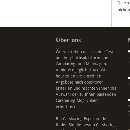
Da ich
nicht 
Über uns
Wir verstehen uns als eine Test-
und Vergleichsplattform von
K
K
Carsharing- und Mietwagen-
Anbietern jeglicher Art. Wir
beurteilen die einzelnen
Angebote nach objektiven
K
Kriterien und möchten Ihnen die
Auswahl der zu Ihnen passenden
Carsharing-Möglichkeit
erleichtern.
M
L
K
Bei Carsharing-Experten.de
finden Sie die besten Carsharing-