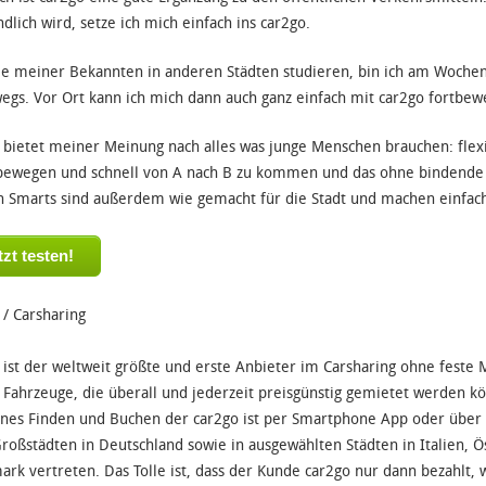
dlich wird, setze ich mich einfach ins car2go.
le meiner Bekannten in anderen Städten studieren, bin ich am Wochen
egs. Vor Ort kann ich mich dann auch ganz einfach mit car2go fortbew
 bietet meiner Meinung nach alles was junge Menschen brauchen: flexib
bewegen und schnell von A nach B zu kommen und das ohne bindende 
n Smarts sind außerdem wie gemacht für die Stadt und machen einfach
tzt testen!
 /
Carsharing
 ist der weltweit größte und erste Anbieter im Carsharing ohne feste 
 Fahrzeuge, die überall und jederzeit preisgünstig gemietet werden 
nes Finden und Buchen der car2go ist per Smartphone App oder über di
Großstädten in Deutschland sowie in ausgewählten Städten in Italien, 
rk vertreten. Das Tolle ist, dass der Kunde car2go nur dann bezahlt, 