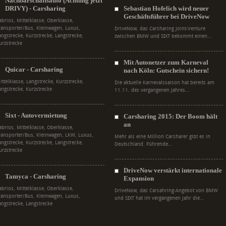
Nachbarschaftsauto (Achtung jetzt
DRIVY) - Carsharing
Sebastian Hofelich wird neuer
Geschäftsführer bei DriveNow
abrios, Mittelklasse, Oberklasse,
ransporter/Bus, Kleinwagen, Luxus,
DriveNow, das Carsharing Joint-Venture
angstrecke, Kurzstrecke, Langstrecke,
zwischen BMW und SIXT bekommt einen...
urzstrecke
Mit Autonetzer zum Karneval
Quicar - Carsharing
nach Köln: Gutschein sichern!
ittelklasse, Langstrecke, Kurzstrecke,
Die aktuelle Karnevalssaison hat bereits am
angstrecke, Kurzstrecke
11.11. des vergangenen Jahres...
Sixt - Autovermietung
Carsharing 2015: Der Boom hält
an
abrios, Mittelklasse, Oberklasse,
ransporter/Bus, Kleinwagen, LKW, Luxus,
Mehr als eine Million Carsharer gibt es in
angstrecke, Kurzstrecke, Langstrecke,
Deutschland. Führende...
urzstrecke
DriveNow verstärkt internationale
Tamyca - Carsharing
Expansion
abrios, Mittelklasse, Oberklasse,
DriveNow, das Carsahring-Angebot von BMW
ransporter/Bus, Kleinwagen, Luxus,
und SIXT hat im vergangenen Jahr die...
angstrecke, Langstrecke