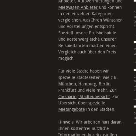
Anbieter, Autovermietungen und
Mietwagen-Anbieter
und können
C
in den einzelnen Kategorien
T
vergleichen, was Ihren Wünschen
L
und Vorstellungen entspricht.
K
Speziell unsere Preisbeispiele
und Kostenvergleiche unserer
Beispielfahrten machen einen
M
Vergleich auch über den Preis
L
möglich.
Für viele Städte haben wir
spezielle Städteseiten, wie z.B.
C
T
München
,
Hamburg
,
Berlin
,
L
Frankfurt
und viele mehr.
Zur
K
Carsharing Städteübersicht
. Zur
Übersicht über
spezielle
Mietangebote
in den Städten.
C
T
Hinweis: Wir arbeiten hart daran,
L
Ihnen kostenfrei nützliche
Informationen bereitzustellen.