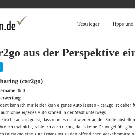
Jump to navigation
Testsieger
Tipps und
r2go aus der Perspektive ei
haring
(car2go)
zername:
Rolf
zerwertung:
udent kann ich mir leider kein eigenes Auto leisten – car2go ist daher
h auch ohne eigenes Auto schnell in der Stadt unterwegs.
aktische an car2go ist, dass man es nicht wieder an der Stelle abstell
hre ich mal nicht, zahle ich auch nichts, da es keine Grundgebühr gibt.
ch ist car2go eine gute Ergänzung zu den öffentlichen Verkehrsmitte