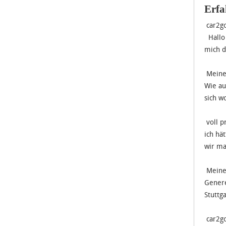
Erfa
car2go
Hallo 
mich d
Meine 
Wie au
sich w
voll p
ich hä
wir ma
Meine 
Genere
Stuttg
car2go