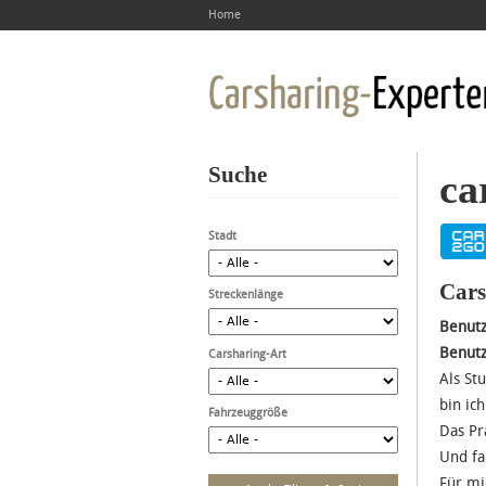
Home
Suche
ca
Stadt
Cars
Streckenlänge
Benut
Benut
Carsharing-Art
Als St
bin ic
Fahrzeuggröße
Das Pr
Und fa
Für mi