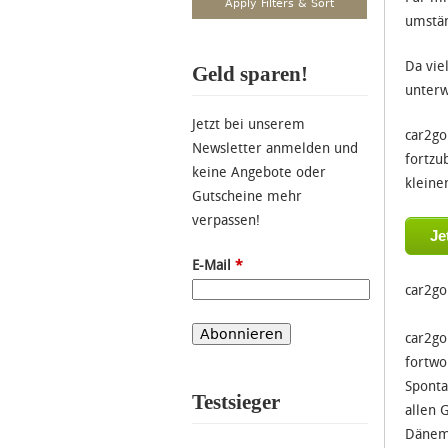
umstän
Da vie
Geld sparen!
unterw
Jetzt bei unserem
car2go
Newsletter anmelden und
fortzu
keine Angebote oder
kleine
Gutscheine mehr
verpassen!
Je
E-Mail
*
car2go
car2go
fortwo
Sponta
Testsieger
allen 
Dänema