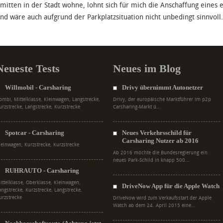
 mitten in der Stadt wohne, lohnt sich für mich die Anschaffung eines e
und wäre auch aufgrund der Parkplatzsituation nicht unbedingt sinnvoll.
Neueste Tests
Neues im Blog
Willmobil - Carsharing
Drivy übernimmt Autonetzer
ombi, Mittelklasse, Kleinwagen, Langstrecke,
Drivy, der europäische Marktführer im p2p
urzstrecke, Langstrecke, Kurzstrecke
Carsharing-Markt ü...
Spotcar - Carsharing
Neues Verkehrsschild für
Carsharing Nutzer ab 2016
leinwagen, Kurzstrecke, Kurzstrecke
Ab 2016 möchte die Bundesregierung ein
neues Park-Schild in knapp 500...
RUHRAUTO - Carsharing
ittelklasse, Oberklasse, Kleinwagen,
DriveNow App für die Apple Watch
angstrecke, Kurzstrecke, Langstrecke,
urzstrecke
DriveNow wird zum Verkaufsstart der Apple
Watch ab dem 24. April 2015 eine...