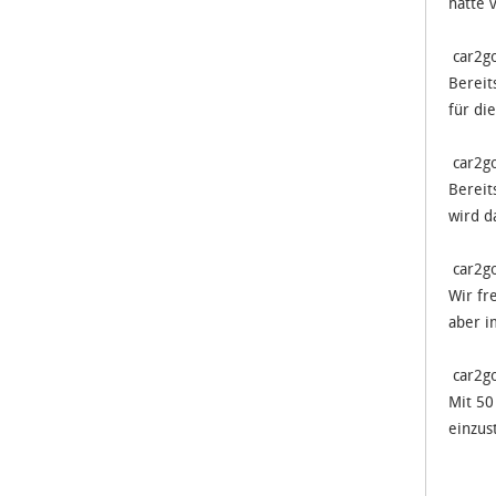
hatte 
car2go
Bereit
für di
car2go
Bereit
wird d
car2go
Wir fr
aber i
car2go
Mit 50
einzus