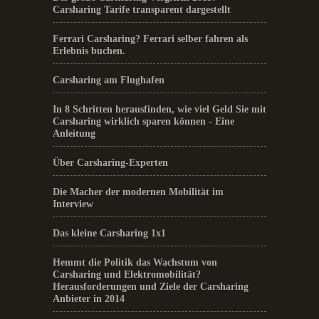
Carsharing Tarife transparent dargestellt
Ferrari Carsharing? Ferrari selber fahren als
Erlebnis buchen.
Carsharing am Flughafen
In 8 Schritten herausfinden, wie viel Geld Sie mit
Carsharing wirklich sparen können - Eine
Anleitung
Über Carsharing-Experten
Die Macher der modernen Mobilität im
Interview
Das kleine Carsharing 1x1
Hemmt die Politik das Wachstum von
Carsharing und Elektromobilität?
Herausforderungen und Ziele der Carsharing
Anbieter in 2014