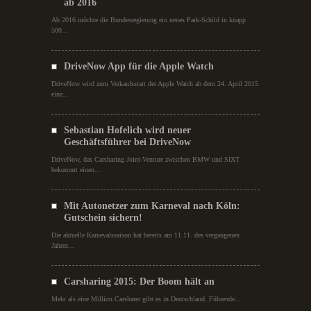
ab 2016
Ab 2016 möchte die Bundesregierung ein neues Park-Schild in knapp
500...
DriveNow App für die Apple Watch
DriveNow wird zum Verkaufsstart der Apple Watch ab dem 24. April 2015
eine...
Sebastian Hofelich wird neuer
Geschäftsführer bei DriveNow
DriveNow, das Carsharing Joint-Venture zwischen BMW und SIXT
bekommt einen...
Mit Autonetzer zum Karneval nach Köln:
Gutschein sichern!
Die aktuelle Karnevalssaison hat bereits am 11.11. des vergangenen
Jahres...
Carsharing 2015: Der Boom hält an
Mehr als eine Million Carsharer gibt es in Deutschland. Führende...