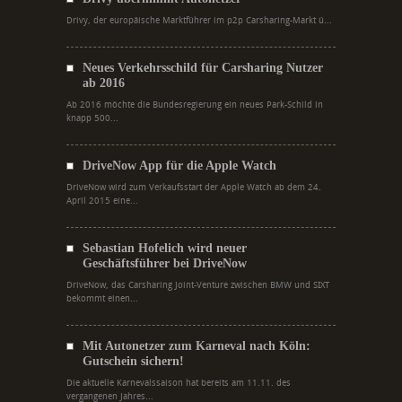
Drivy, der europäische Marktführer im p2p Carsharing-Markt ü...
Neues Verkehrsschild für Carsharing Nutzer
ab 2016
Ab 2016 möchte die Bundesregierung ein neues Park-Schild in
knapp 500...
DriveNow App für die Apple Watch
DriveNow wird zum Verkaufsstart der Apple Watch ab dem 24.
April 2015 eine...
Sebastian Hofelich wird neuer
Geschäftsführer bei DriveNow
DriveNow, das Carsharing Joint-Venture zwischen BMW und SIXT
bekommt einen...
Mit Autonetzer zum Karneval nach Köln:
Gutschein sichern!
Die aktuelle Karnevalssaison hat bereits am 11.11. des
vergangenen Jahres...