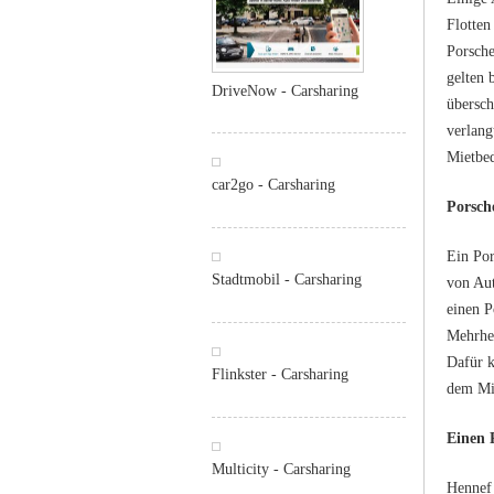
Flotten
Porsche
gelten 
DriveNow - Carsharing
übersch
verlang
Mietbed
car2go - Carsharing
Porsch
Ein Por
Stadtmobil - Carsharing
von Au
einen P
Mehrhei
Dafür k
Flinkster - Carsharing
dem Mie
Einen 
Multicity - Carsharing
Hennef 