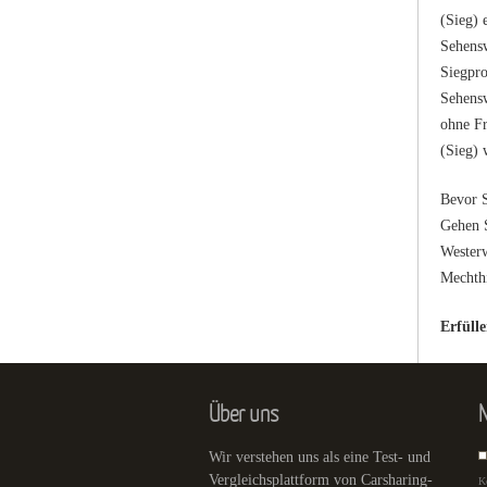
(Sieg) 
Sehensw
Siegpro
Sehensw
ohne Fr
(Sieg) 
Bevor S
Gehen S
Westerw
Mechthi
Erfüll
Über uns
N
Wir verstehen uns als eine Test- und
Vergleichsplattform von Carsharing-
K