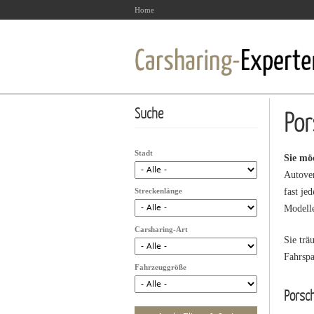
Home
Suche
Por
Stadt
Sie mö
Autover
Streckenlänge
fast je
Modelle
Carsharing-Art
Sie trä
Fahrspa
Fahrzeuggröße
Porsch