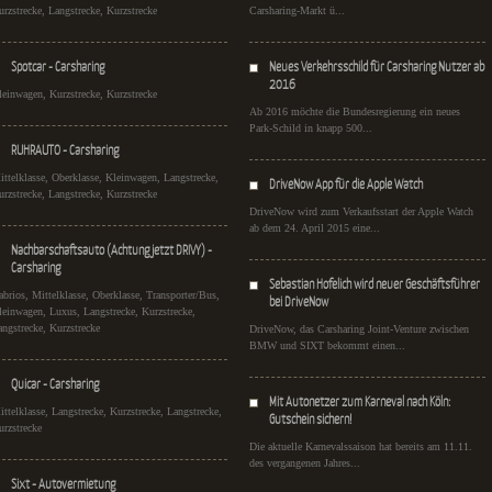
urzstrecke, Langstrecke, Kurzstrecke
Carsharing-Markt ü...
Spotcar - Carsharing
Neues Verkehrsschild für Carsharing Nutzer ab
2016
leinwagen, Kurzstrecke, Kurzstrecke
Ab 2016 möchte die Bundesregierung ein neues
Park-Schild in knapp 500...
RUHRAUTO - Carsharing
ittelklasse, Oberklasse, Kleinwagen, Langstrecke,
DriveNow App für die Apple Watch
urzstrecke, Langstrecke, Kurzstrecke
DriveNow wird zum Verkaufsstart der Apple Watch
ab dem 24. April 2015 eine...
Nachbarschaftsauto (Achtung jetzt DRIVY) -
Carsharing
Sebastian Hofelich wird neuer Geschäftsführer
abrios, Mittelklasse, Oberklasse, Transporter/Bus,
bei DriveNow
leinwagen, Luxus, Langstrecke, Kurzstrecke,
angstrecke, Kurzstrecke
DriveNow, das Carsharing Joint-Venture zwischen
BMW und SIXT bekommt einen...
Quicar - Carsharing
Mit Autonetzer zum Karneval nach Köln:
ittelklasse, Langstrecke, Kurzstrecke, Langstrecke,
Gutschein sichern!
urzstrecke
Die aktuelle Karnevalssaison hat bereits am 11.11.
des vergangenen Jahres...
Sixt - Autovermietung