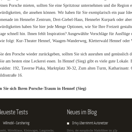
einen Porsche mieten, sollten Sie eine Spritztour unternehmen und die Region e
ürdigkeiten, die ansehen können. Wir haben für Sie exemplarisch ein paar Id
menade im Hennefer Zentrum, Drei-Giebel-Haus, Hennefer Kurpark oder aber 
ürdigkeiten haben Sie hier jede Menge Optionen, wie Sie Ihre Freizeit gesta
age schnell hin. Ihnen fehlt Inspiration? Ausgewählte Vorschläge für Ausflüge
wie folgt: Kur-Theater Hennef, Waagen-Wanderweg, Kletterwald Hennef oder 
ie den Porsche wieder zurückgeben, sollten Sie sich ausruhen und genüsslich d
ie am besten eine Leckerei essen. In Hennef (Sieg) gibt es viele gute Lokale. E
aldstr. 192, Taverne Plaka, Marktplatz 30-32, Zum alten Turm, Katharinastr.
ldisstraße 16.
en Sie sich Ihren Porsche-Traum in Hennef (Sieg)
eueste Tests
Neues im Blog
Willmobil - Carsharing
Drivy übernimmt Autonetzer
ombi, Mittelklasse, Kleinwagen, Langstrecke,
Drivy, der europäische Marktführer im p2p