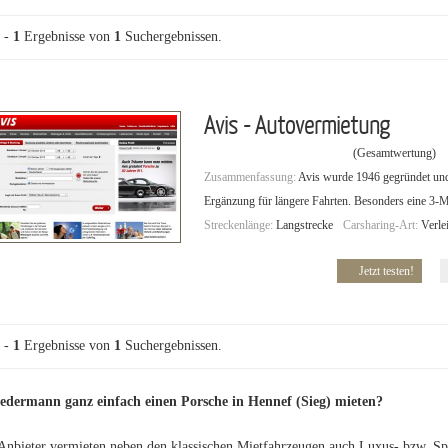
-
1
Ergebnisse von
1
Suchergebnissen.
Avis - Autovermietung
(Gesamtwertung)
Zusammenfassung:
Avis wurde 1946 gegründet und i
Ergänzung für längere Fahrten. Besonders eine 3-M
Streckenlänge:
Langstrecke
Carsharing-Art:
Verle
Jetzt testen!
-
1
Ergebnisse von
1
Suchergebnissen.
edermann ganz einfach einen Porsche in Hennef (Sieg) mieten?
Anbieter vermieten neben den klassischen Mietfahrzeugen auch Luxus- bzw. Sp