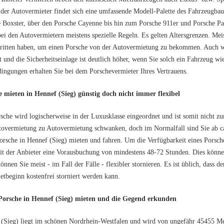
 der Autovermieter findet sich eine umfassende Modell-Palette des Fahrzeugba
 Boxster, über den Porsche Cayenne bis hin zum Porsche 911er und Porsche P
bei den Autovermietern meistens spezielle Regeln. Es gelten Altersgrenzen. Me
ritten haben, um einen Porsche von der Autovermietung zu bekommen. Auch w
t und die Sicherheitseinlage ist deutlich höher, wenn Sie solch ein Fahrzeug wi
ingungen erhalten Sie bei dem Porschevermieter Ihres Vertrauens.
e mieten in Hennef (Sieg) günstig doch nicht immer flexibel
sche wird logischerweise in der Luxusklasse eingeordnet und ist somit nicht z
tovermietung zu Autovermietung schwanken, doch im Normalfall sind Sie ab 
orsche in Hennef (Sieg) mieten und fahren. Um die Verfügbarkeit eines Porsche
t der Anbieter eine Vorausbuchung von mindestens 48-72 Stunden. Dies könn
önnen Sie meist - im Fall der Fälle - flexibler stornieren. Es ist üblich, dass
tbeginn kostenfrei storniert werden kann.
Porsche in Hennef (Sieg) mieten und die Gegend erkunden
(Sieg) liegt im schönen Nordrhein-Westfalen und wird von ungefähr 45455 