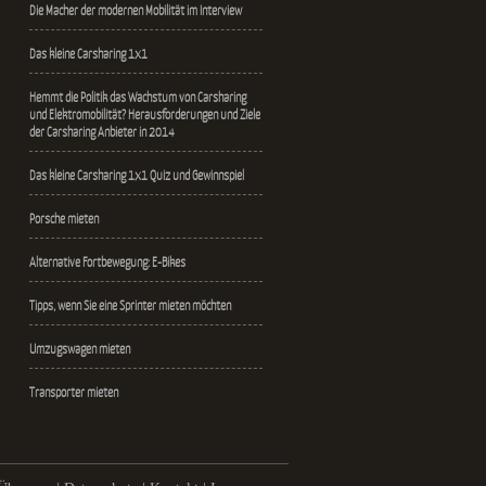
Die Macher der modernen Mobilität im Interview
Das kleine Carsharing 1x1
Hemmt die Politik das Wachstum von Carsharing
und Elektromobilität? Herausforderungen und Ziele
der Carsharing Anbieter in 2014
Das kleine Carsharing 1x1 Quiz und Gewinnspiel
Porsche mieten
Alternative Fortbewegung: E-Bikes
Tipps, wenn Sie eine Sprinter mieten möchten
Umzugswagen mieten
Transporter mieten