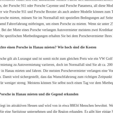
s, der Porsche 911 oder Porsche Cayenne und Porsche Panamera, all diese Mod
er wie Porsche 911 und Porsche Boxster als auch andere Modelle können zum 
orsche mieten, müssen Sie im Normalfall mit speziellen Bedingungen auf Seit
hend Fahrerfahrung mitbringen, um einen Porsche zu mieten. Wenn sie unter 2
 Bei der Miete eines Porsche verlangen Autovermieter meistens zwei Kreditkart
 Die spezifischen Mietbedingungen erhalten Sie bei dem Porschevermieter Ihres 
chte einen Porsche in Hanau mieten? Wie hoch sind die Kosten
sche gilt als Luxusgut und ist somit nicht zum gleichen Preis wie ein VW Gol
mietung zu Autovermietung variieren, doch im Normalfall sind Sie ab ca. 20
 in Hanau mieten und fahren. Die meisten Porschevermieter verlangen eine V
. Damit wird sichergestellt, dass das Wunschfahrzeug zum richtigen Zeitpunkt
für weniger streng. Meistens können Sie selbst noch einen Tag vor dem Mietbeg
Porsche in Hanau mieten und die Gegend erkunden
iegt im attraktiven Hessen und wird von in etwa 88834 Menschen bewohnt. We
 Sie eine Spritztour unternehmen und die Region erkunden. Es gibt hier einig