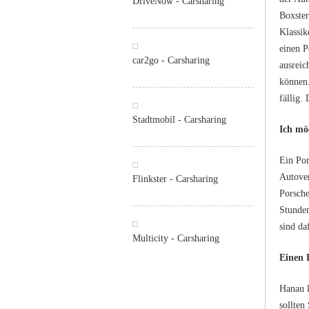
DriveNow - Carsharing
Boxster
Klassik
einen P
car2go - Carsharing
ausreic
können.
fällig.
Stadtmobil - Carsharing
Ich mö
Ein Por
Autover
Flinkster - Carsharing
Porsche
Stunden
sind da
Multicity - Carsharing
Einen 
Hanau l
sollten