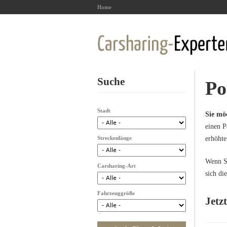
Home
Suche
Po
Stadt
Sie mö
einen P
Streckenlänge
erhöhte
Wenn Si
Carsharing-Art
sich di
Fahrzeuggröße
Jetz