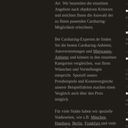
Art. Wir beurteilen die einzelnen
Angebote nach objektiven Kriterien
und möchten Ihnen die Auswahl der
K
zu Ihnen passenden Carsharing-
Möglichkeit erleichtern.
Bei Carsharing-Experten.de finden
M
K
Sie die besten Carsharing-Anbieter,
Autovermietungen und
Mietwagen-
Anbieter
und können in den einzelnen
Kategorien vergleichen, was Ihren
Wünschen und Vorstellungen
C
K
entspricht. Speziell unsere
L
Preisbeispiele und Kostenvergleiche
unserer Beispielfahrten machen einen
Vergleich auch über den Preis
möglich.
M
K
Für viele Städte haben wir spezielle
Städteseiten, wie z.B.
München
,
Hamburg
,
Berlin
,
Frankfurt
und viele
C