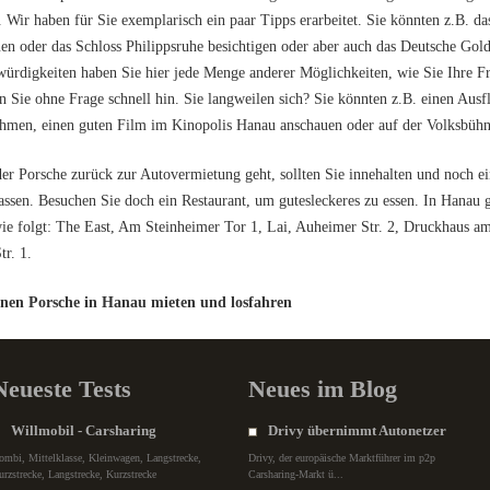
 Wir haben für Sie exemplarisch ein paar Tipps erarbeitet. Sie könnten z.B.
en oder das Schloss Philippsruhe besichtigen oder aber auch das Deutsche Gol
ürdigkeiten haben Sie hier jede Menge anderer Möglichkeiten, wie Sie Ihre Fr
Sie ohne Frage schnell hin. Sie langweilen sich? Sie könnten z.B. einen Ausf
hmen, einen guten Film im Kinopolis Hanau anschauen oder auf der Volksbühn
er Porsche zurück zur Autovermietung geht, sollten Sie innehalten und noch 
assen. Besuchen Sie doch ein Restaurant, um gutesleckeres zu essen. In Hanau gi
ie folgt: The East, Am Steinheimer Tor 1, Lai, Auheimer Str. 2, Druckhaus am
tr. 1.
einen Porsche in Hanau mieten und losfahren
Neueste Tests
Neues im Blog
Willmobil - Carsharing
Drivy übernimmt Autonetzer
ombi, Mittelklasse, Kleinwagen, Langstrecke,
Drivy, der europäische Marktführer im p2p
urzstrecke, Langstrecke, Kurzstrecke
Carsharing-Markt ü...