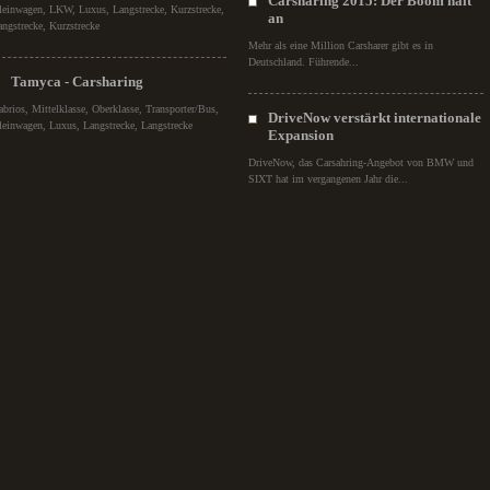
Carsharing 2015: Der Boom hält
leinwagen, LKW, Luxus, Langstrecke, Kurzstrecke,
an
angstrecke, Kurzstrecke
Mehr als eine Million Carsharer gibt es in
Deutschland. Führende...
Tamyca - Carsharing
abrios, Mittelklasse, Oberklasse, Transporter/Bus,
DriveNow verstärkt internationale
leinwagen, Luxus, Langstrecke, Langstrecke
Expansion
DriveNow, das Carsahring-Angebot von BMW und
SIXT hat im vergangenen Jahr die...