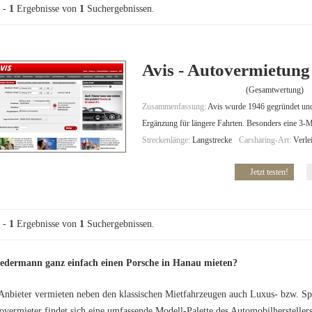
-
1
Ergebnisse von
1
Suchergebnissen.
Avis - Autovermietung
(Gesamtwertung)
Zusammenfassung:
Avis wurde 1946 gegründet und i
Ergänzung für längere Fahrten. Besonders eine 3-M
Streckenlänge:
Langstrecke
Carsharing-Art:
Verle
Jetzt testen!
-
1
Ergebnisse von
1
Suchergebnissen.
edermann ganz einfach einen Porsche in Hanau mieten?
Anbieter vermieten neben den klassischen Mietfahrzeugen auch Luxus- bzw. S
overmieter findet sich eine umfassende Modell-Palette des Automobilhersteller