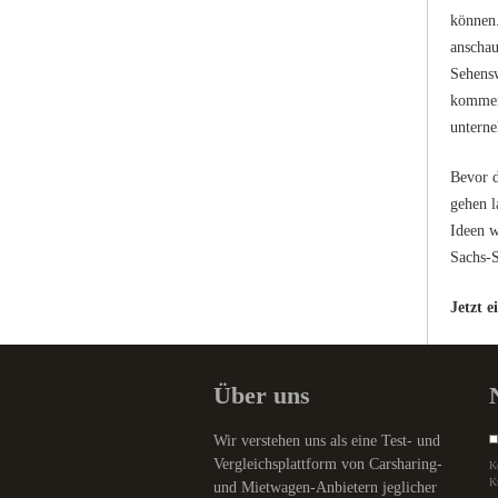
können.
anschau
Sehensw
kommen 
unterne
Bevor d
gehen l
Ideen w
Sachs-S
Jetzt 
Über uns
Wir verstehen uns als eine Test- und
Vergleichsplattform von Carsharing-
K
K
und Mietwagen-Anbietern jeglicher