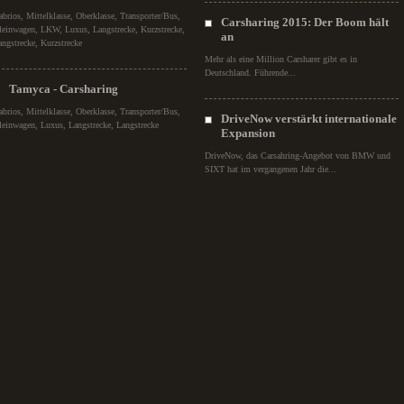
abrios, Mittelklasse, Oberklasse, Transporter/Bus,
Carsharing 2015: Der Boom hält
leinwagen, LKW, Luxus, Langstrecke, Kurzstrecke,
an
angstrecke, Kurzstrecke
Mehr als eine Million Carsharer gibt es in
Deutschland. Führende...
Tamyca - Carsharing
abrios, Mittelklasse, Oberklasse, Transporter/Bus,
DriveNow verstärkt internationale
leinwagen, Luxus, Langstrecke, Langstrecke
Expansion
DriveNow, das Carsahring-Angebot von BMW und
SIXT hat im vergangenen Jahr die...