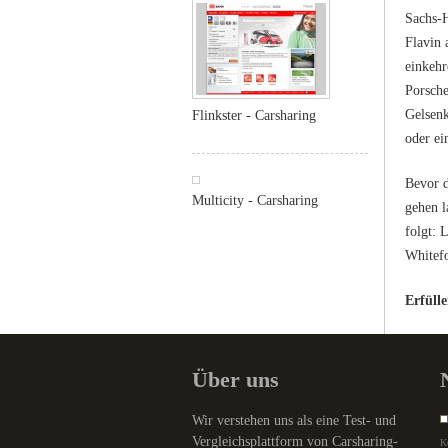
Sachs-H
Flavin 
einkehr
Porsche
Gelsenk
Flinkster - Carsharing
oder ei
Bevor d
Multicity - Carsharing
gehen l
folgt: 
Whitefo
Erfüll
Über uns
Wir verstehen uns als eine Test- und
Vergleichsplattform von Carsharing-
K