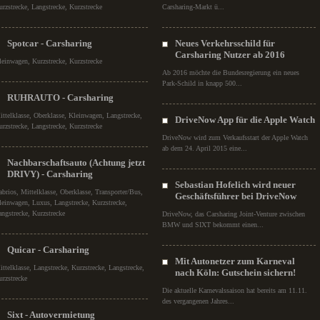
urzstrecke, Langstrecke, Kurzstrecke
Carsharing-Markt ü...
Spotcar - Carsharing
Neues Verkehrsschild für
Carsharing Nutzer ab 2016
leinwagen, Kurzstrecke, Kurzstrecke
Ab 2016 möchte die Bundesregierung ein neues
Park-Schild in knapp 500...
RUHRAUTO - Carsharing
ittelklasse, Oberklasse, Kleinwagen, Langstrecke,
DriveNow App für die Apple Watch
urzstrecke, Langstrecke, Kurzstrecke
DriveNow wird zum Verkaufsstart der Apple Watch
ab dem 24. April 2015 eine...
Nachbarschaftsauto (Achtung jetzt
DRIVY) - Carsharing
Sebastian Hofelich wird neuer
abrios, Mittelklasse, Oberklasse, Transporter/Bus,
Geschäftsführer bei DriveNow
leinwagen, Luxus, Langstrecke, Kurzstrecke,
angstrecke, Kurzstrecke
DriveNow, das Carsharing Joint-Venture zwischen
BMW und SIXT bekommt einen...
Quicar - Carsharing
Mit Autonetzer zum Karneval
ittelklasse, Langstrecke, Kurzstrecke, Langstrecke,
nach Köln: Gutschein sichern!
urzstrecke
Die aktuelle Karnevalssaison hat bereits am 11.11.
des vergangenen Jahres...
Sixt - Autovermietung