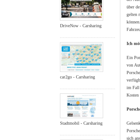
über de
gelten 
können.
DriveNow - Carsharing
Fahrzeu
Ich mö
Ein Por
von Aut
Porsche
car2go - Carsharing
verfügb
im Fall
Kosten 
Porsch
Stadtmobil - Carsharing
Gelsenk
Porsche
sich an