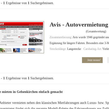
-
1
Ergebnisse von
1
Suchergebnissen.
Avis - Autovermietung
(Gesamtwertung)
Zusammenfassung:
Avis wurde 1946 gegründet und i
Ergänzung für längere Fahrten. Besonders eine 3-M
Streckenlänge:
Langstrecke
Carsharing-Art:
Verle
Jetzt testen!
-
1
Ergebnisse von
1
Suchergebnissen.
e mieten in Gelsenkirchen einfach gemacht
Anbieter vermieten neben den klassischen Mietfahrzeugen auch Luxus- bzw. S
overmieter findet sich die gesamte Modell-Palette des Fahrzeugbauers aus Zuf