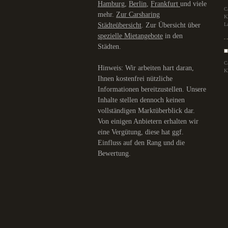
Hamburg
,
Berlin
,
Frankfurt
und viele
C
mehr.
Zur Carsharing
K
Städteübersicht
. Zur Übersicht über
L
spezielle Mietangebote
in den
Städten.
C
Hinweis: Wir arbeiten hart daran,
K
Ihnen kostenfrei nützliche
Informationen bereitzustellen. Unsere
Inhalte stellen dennoch keinen
vollständigen Marktüberblick dar.
Von einigen Anbietern erhalten wir
eine Vergütung, diese hat ggf.
Einfluss auf den Rang und die
Bewertung.