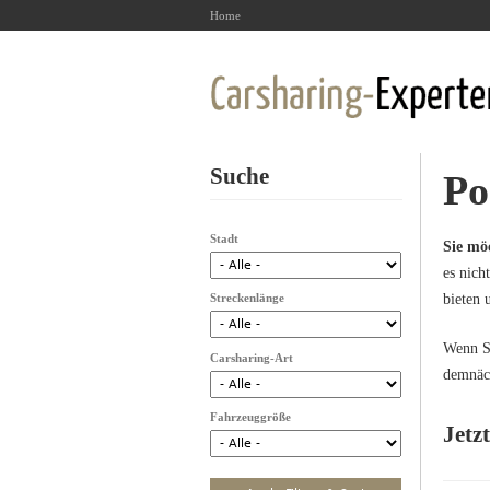
Home
Suche
Po
Stadt
Sie mö
es nich
Streckenlänge
bieten 
Wenn Si
Carsharing-Art
demnäch
Fahrzeuggröße
Jetz