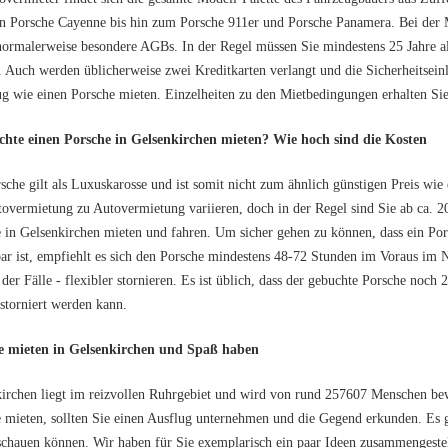
n Porsche Cayenne bis hin zum Porsche 911er und Porsche Panamera. Bei der 
normalerweise besondere AGBs. In der Regel müssen Sie mindestens 25 Jahre al
 Auch werden üblicherweise zwei Kreditkarten verlangt und die Sicherheitseinla
g wie einen Porsche mieten. Einzelheiten zu den Mietbedingungen erhalten Si
chte einen Porsche in Gelsenkirchen mieten? Wie hoch sind die Kosten
sche gilt als Luxuskarosse und ist somit nicht zum ähnlich günstigen Preis wi
overmietung zu Autovermietung variieren, doch in der Regel sind Sie ab ca.
 in Gelsenkirchen mieten und fahren. Um sicher gehen zu können, dass ein P
ar ist, empfiehlt es sich den Porsche mindestens 48-72 Stunden im Voraus im 
 der Fälle - flexibler stornieren. Es ist üblich, dass der gebuchte Porsche no
storniert werden kann.
e mieten in Gelsenkirchen und Spaß haben
irchen liegt im reizvollen Ruhrgebiet und wird von rund 257607 Menschen be
 mieten, sollten Sie einen Ausflug unternehmen und die Gegend erkunden. Es g
schauen können. Wir haben für Sie exemplarisch ein paar Ideen zusammengestel