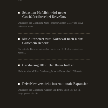
eine...
Sebastian Hofelich wird neuer
Geschäftsführer bei DriveNow
DriveNow, das Carsharing Joint-Venture zwischen BMW und SIXT
bekommt einen...
Mit Autonetzer zum Karneval nach Köln:
Gutschein sichern!
Die aktuelle Karnevalssaison hat bereits am 11.11. des vergangenen
Jahres...
Carsharing 2015: Der Boom hält an
Mehr als eine Million Carsharer gibt es in Deutschland. Führende...
DriveNow verstärkt internationale Expansion
DriveNow, das Carsahring-Angebot von BMW und SIXT hat im
vergangenen Jahr die...