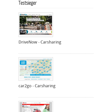
Testsieger
DriveNow - Carsharing
car2go - Carsharing