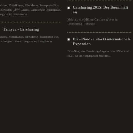
abrios, Mittelklasse, Oberklasse, Transporter/Bus,
Carsharing 2015: Der Boom hält
leinwagen, LKW, Luxus, Langstrecke, Kurzstrecke,
an
angstrecke, Kurzstrecke
Mehr als eine Million Carsharer gibt es in
Deutschland. Führende...
Tamyca - Carsharing
abrios, Mittelklasse, Oberklasse, Transporter/Bus,
DriveNow verstärkt internationale
leinwagen, Luxus, Langstrecke, Langstrecke
Expansion
DriveNow, das Carsahring-Angebot von BMW und
SIXT hat im vergangenen Jahr die...