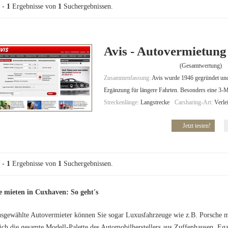
-
1
Ergebnisse von
1
Suchergebnissen.
Avis - Autovermietung
(Gesamtwertung)
Zusammenfassung:
Avis wurde 1946 gegründet und i
Ergänzung für längere Fahrten. Besonders eine 3-M
Streckenlänge:
Langstrecke
Carsharing-Art:
Verle
Jetzt testen!
-
1
Ergebnisse von
1
Suchergebnissen.
e mieten in Cuxhaven: So geht's
sgewählte Autovermieter können Sie sogar Luxusfahrzeuge wie z.B. Porsche mi
sich die gesamte Modell-Palette des Automobilherstellers aus Zuffenhausen. Eg