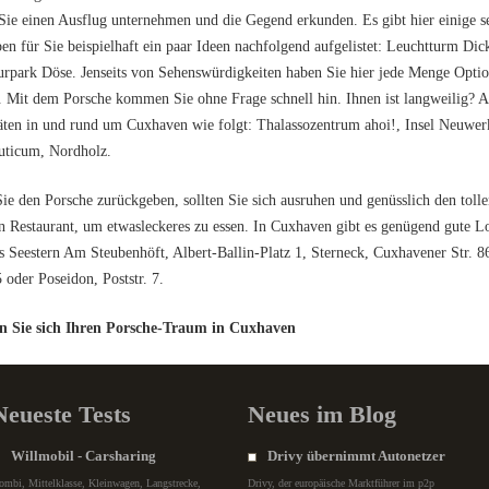
 Sie einen Ausflug unternehmen und die Gegend erkunden. Es gibt hier einige 
en für Sie beispielhaft ein paar Ideen nachfolgend aufgelistet: Leuchtturm Dic
rpark Döse. Jenseits von Sehenswürdigkeiten haben Sie hier jede Menge Option
 Mit dem Porsche kommen Sie ohne Frage schnell hin. Ihnen ist langweilig? A
äten in und rund um Cuxhaven wie folgt: Thalassozentrum ahoi!, Insel Neuwer
uticum, Nordholz.
ie den Porsche zurückgeben, sollten Sie sich ausruhen und genüsslich den toll
n Restaurant, um etwasleckeres zu essen. In Cuxhaven gibt es genügend gute Lo
s Seestern Am Steubenhöft, Albert-Ballin-Platz 1, Sterneck, Cuxhavener Str. 86
5 oder Poseidon, Poststr. 7.
en Sie sich Ihren Porsche-Traum in Cuxhaven
Neueste Tests
Neues im Blog
Willmobil - Carsharing
Drivy übernimmt Autonetzer
ombi, Mittelklasse, Kleinwagen, Langstrecke,
Drivy, der europäische Marktführer im p2p