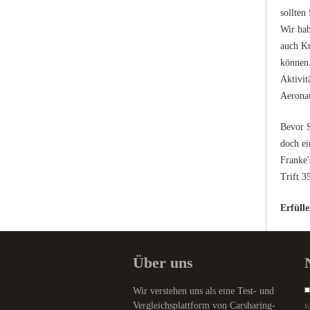
sollten
Wir hab
auch Ku
können.
Aktivit
Aerona
Bevor S
doch ei
Franke'
Trift 3
Erfüll
Über uns
Wir verstehen uns als eine Test- und
Vergleichsplattform von Carsharing-
K