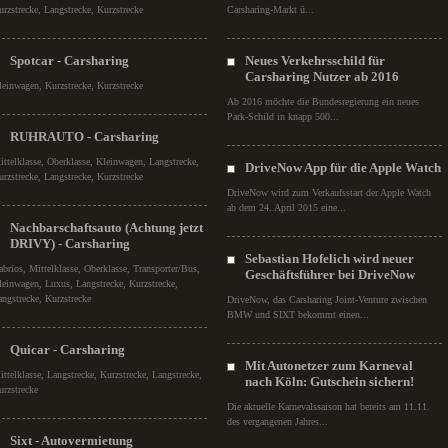
urzstrecke, Langstrecke, Kurzstrecke
Carsharing-Markt ü...
Spotcar - Carsharing
Neues Verkehrsschild für
Carsharing Nutzer ab 2016
leinwagen, Kurzstrecke, Kurzstrecke
Ab 2016 möchte die Bundesregierung ein neues
Park-Schild in knapp 500...
RUHRAUTO - Carsharing
ittelklasse, Oberklasse, Kleinwagen, Langstrecke,
DriveNow App für die Apple Watch
urzstrecke, Langstrecke, Kurzstrecke
DriveNow wird zum Verkaufsstart der Apple Watch
ab dem 24. April 2015 eine...
Nachbarschaftsauto (Achtung jetzt
DRIVY) - Carsharing
Sebastian Hofelich wird neuer
abrios, Mittelklasse, Oberklasse, Transporter/Bus,
Geschäftsführer bei DriveNow
leinwagen, Luxus, Langstrecke, Kurzstrecke,
angstrecke, Kurzstrecke
DriveNow, das Carsharing Joint-Venture zwischen
BMW und SIXT bekommt einen...
Quicar - Carsharing
Mit Autonetzer zum Karneval
ittelklasse, Langstrecke, Kurzstrecke, Langstrecke,
nach Köln: Gutschein sichern!
urzstrecke
Die aktuelle Karnevalssaison hat bereits am 11.11.
des vergangenen Jahres...
Sixt - Autovermietung