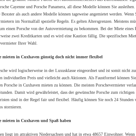
rsche Cayenne und Porsche Panamera, all diese Modelle können Sie ausleihen.
 Boxster als auch andere Modelle können tageweise angemietet werden. Wenn S
mietern im Normalfall spezielle Regeln. Es gelten Altersgrenzen. Meistens müs
um einen Porsche von der Autovermietung zu bekommen. Bei der Miete eines 
rweise zwei Kreditkarten und es wird eine Kaution fällig. Die spezifischen Mi
vermieter Ihrer Wahl.
e mieten in Cuxhaven günstig doch nicht immer flexibel
sche wird logischerweise in der Luxusklasse eingeordnet und ist somit nicht z
en individuellen Preis und vielleicht auch Aktionen. Als Faustformel können 
n Porsche in Cuxhaven mieten zu können. Die meisten Porschevermieter verl
tunden. Damit wird gewährleistet, dass der gewünschte Porsche zum richtigen 
risten sind in der Regel fair und flexibel. Häufig können Sie noch 24 Stunde
os stornieren.
e mieten in Cuxhaven und Spaß haben
n liegt im attraktiven Niedersachsen und hat in etwa 48657 Einwohner. Wenn 