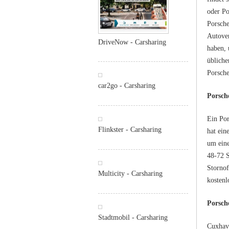
oder Po
Porsche
Autover
DriveNow - Carsharing
haben, 
übliche
Porsche
car2go - Carsharing
Porsch
Ein Por
Flinkster - Carsharing
hat ein
um eine
48-72 S
Stornof
Multicity - Carsharing
kostenl
Porsch
Stadtmobil - Carsharing
Cuxhave