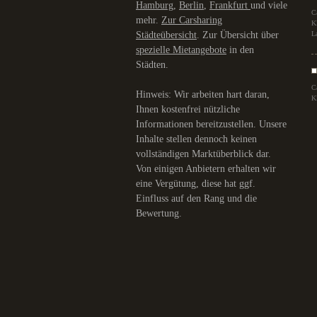
Hamburg
,
Berlin
,
Frankfurt
und viele
C
mehr.
Zur Carsharing
K
Städteübersicht
. Zur Übersicht über
L
spezielle Mietangebote
in den
Städten.
C
Hinweis: Wir arbeiten hart daran,
K
Ihnen kostenfrei nützliche
Informationen bereitzustellen. Unsere
Inhalte stellen dennoch keinen
vollständigen Marktüberblick dar.
Von einigen Anbietern erhalten wir
eine Vergütung, diese hat ggf.
Einfluss auf den Rang und die
Bewertung.