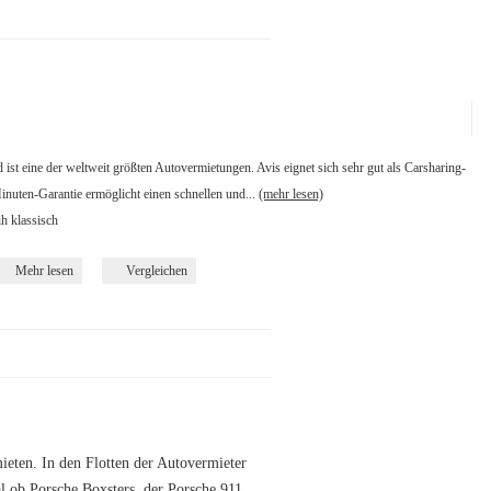
st eine der weltweit größten Autovermietungen. Avis eignet sich sehr gut als Carsharing-
inuten-Garantie ermöglicht einen schnellen und...
(mehr lesen)
ih klassisch
Mehr lesen
Vergleichen
eten. In den Flotten der Autovermieter
al ob Porsche Boxsters, der Porsche 911