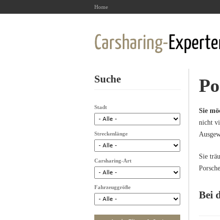
Home
Suche
Po
Stadt
Sie mö
nicht v
Streckenlänge
Ausgewä
Sie trä
Carsharing-Art
Porsche
Fahrzeuggröße
Bei 