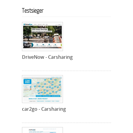
Testsieger
DriveNow - Carsharing
car2go - Carsharing