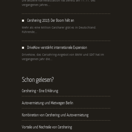
Die aktuelle Karnevalssaison hat bereits am 11.11. des
vergangenen Jahres...
Carsharing 2015: Der Boom hält an
Mehr als eine Million Carsharer gibt es in Deutschland.
Führende...
DriveNow verstärkt internationale Expansion
DriveNow, das Carsahring-Angebot von BMW und SIXT hat im
vergangenen Jahr die...
Schon gelesen?
Carsharing - Eine Erklärung
Autovermietung und Mietwagen Berlin
Kombination von Carsharing und Autovermietung
Vorteile und Nachteile von Carsharing