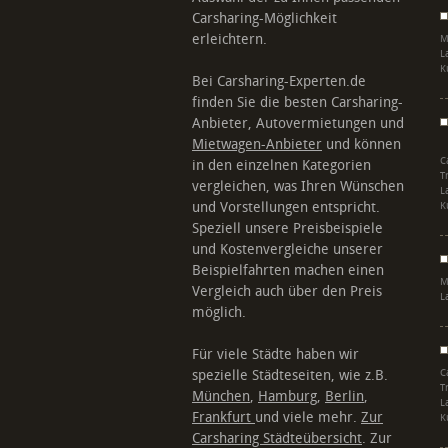
Carsharing-Möglichkeit
erleichtern.
M
L
K
Bei Carsharing-Experten.de
finden Sie die besten Carsharing-
Anbieter, Autovermietungen und
Mietwagen-Anbieter
und können
C
in den einzelnen Kategorien
T
vergleichen, was Ihren Wünschen
L
und Vorstellungen entspricht.
K
Speziell unsere Preisbeispiele
und Kostenvergleiche unserer
Beispielfahrten machen einen
M
Vergleich auch über den Preis
L
möglich.
Für viele Städte haben wir
spezielle Städteseiten, wie z.B.
C
T
München
,
Hamburg
,
Berlin
,
L
Frankfurt
und viele mehr.
Zur
K
Carsharing Städteübersicht
. Zur