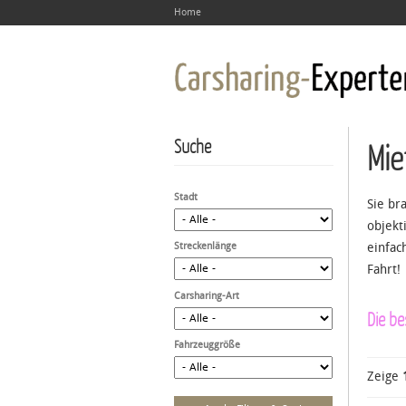
Home
Suche
Mie
Stadt
Sie br
objekt
Streckenlänge
einfac
Fahrt!
Carsharing-Art
Die be
Fahrzeuggröße
Zeige