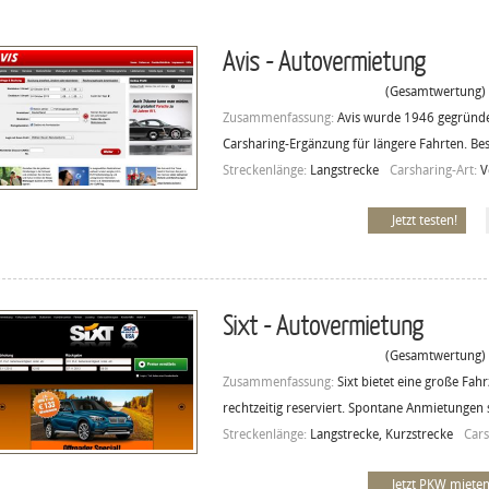
Avis - Autovermietung
(Gesamtwertung)
Zusammenfassung:
Avis wurde 1946 gegründet
Carsharing-Ergänzung für längere Fahrten. Be
Streckenlänge:
Langstrecke
Carsharing-Art:
V
Jetzt testen!
Sixt - Autovermietung
(Gesamtwertung)
Zusammenfassung:
Sixt bietet eine große Fa
rechtzeitig reserviert. Spontane Anmietungen 
Streckenlänge:
Langstrecke, Kurzstrecke
Cars
Jetzt PKW mieten