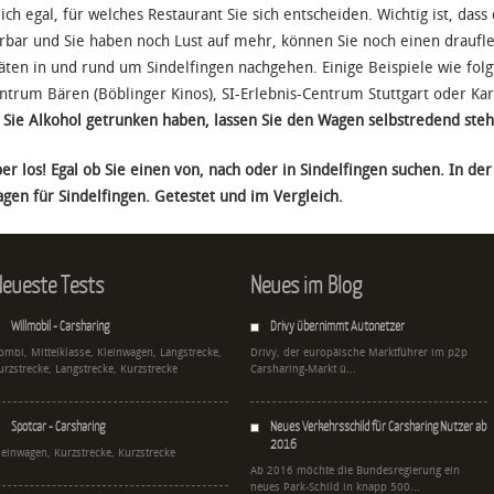
lich egal, für welches Restaurant Sie sich entscheiden. Wichtig ist, das
bar und Sie haben noch Lust auf mehr, können Sie noch einen draufl
täten in und rund um Sindelfingen nachgehen. Einige Beispiele wie fol
ntrum Bären (Böblinger Kinos), SI-Erlebnis-Centrum Stuttgart oder Kar
 Sie Alkohol getrunken haben, lassen Sie den Wagen selbstredend ste
er los! Egal ob Sie einen von, nach oder in Sindelfingen suchen. In der
gen für Sindelfingen. Getestet und im Vergleich.
eueste Tests
Neues im Blog
Willmobil - Carsharing
Drivy übernimmt Autonetzer
ombi, Mittelklasse, Kleinwagen, Langstrecke,
Drivy, der europäische Marktführer im p2p
urzstrecke, Langstrecke, Kurzstrecke
Carsharing-Markt ü...
Spotcar - Carsharing
Neues Verkehrsschild für Carsharing Nutzer ab
2016
leinwagen, Kurzstrecke, Kurzstrecke
Ab 2016 möchte die Bundesregierung ein
neues Park-Schild in knapp 500...