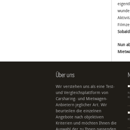
eigent
wunder
Aktivi
Filmze
Sobald
Nun ab
Mietwa
Über uns
N
Wir verstehen uns als eine Test-
und Vergleichsplattform von
K
K
Carsharing- und Mietwagen-
Anbietern jeglicher Art. Wir
beurteilen die einzelnen
Angebote nach objektiven
K
Kriterien und möchten Ihnen die
Auswahl der zu Ihnen passenden