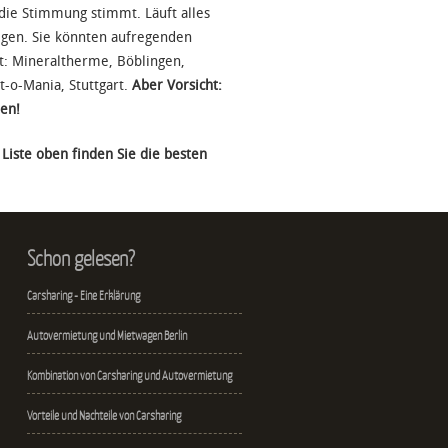
s die Stimmung stimmt. Läuft alles
egen. Sie könnten aufregenden
gt: Mineraltherme, Böblingen,
t-o-Mania, Stuttgart.
Aber Vorsicht:
hen!
 Liste oben finden Sie die besten
Schon gelesen?
Carsharing - Eine Erklärung
Autovermietung und Mietwagen Berlin
Kombination von Carsharing und Autovermietung
Vorteile und Nachteile von Carsharing