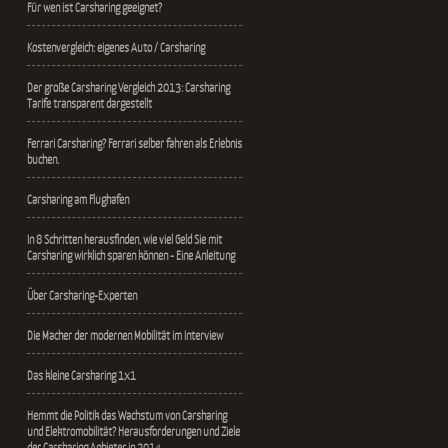
Für wen ist Carsharing geeignet?
Kostenvergleich: eigenes Auto / Carsharing
Der große Carsharing Vergleich 2013: Carsharing
Tarife transparent dargestellt
Ferrari Carsharing? Ferrari selber fahren als Erlebnis
buchen.
Carsharing am Flughafen
In 8 Schritten herausfinden, wie viel Geld Sie mit
Carsharing wirklich sparen können - Eine Anleitung
Über Carsharing-Experten
Die Macher der modernen Mobilität im Interview
Das kleine Carsharing 1x1
Hemmt die Politik das Wachstum von Carsharing
und Elektromobilität? Herausforderungen und Ziele
der Carsharing Anbieter in 2014