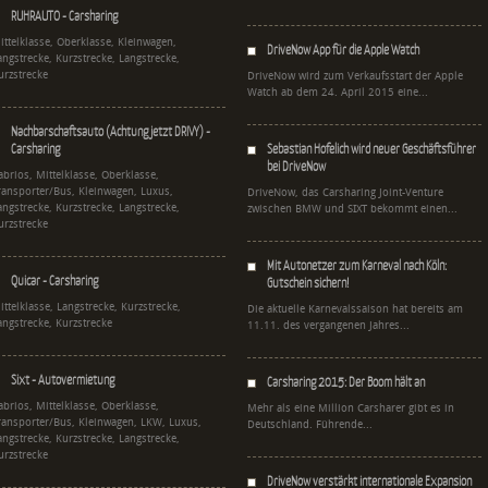
RUHRAUTO - Carsharing
ittelklasse, Oberklasse, Kleinwagen,
DriveNow App für die Apple Watch
angstrecke, Kurzstrecke, Langstrecke,
urzstrecke
DriveNow wird zum Verkaufsstart der Apple
Watch ab dem 24. April 2015 eine...
Nachbarschaftsauto (Achtung jetzt DRIVY) -
Carsharing
Sebastian Hofelich wird neuer Geschäftsführer
bei DriveNow
abrios, Mittelklasse, Oberklasse,
ransporter/Bus, Kleinwagen, Luxus,
DriveNow, das Carsharing Joint-Venture
angstrecke, Kurzstrecke, Langstrecke,
zwischen BMW und SIXT bekommt einen...
urzstrecke
Mit Autonetzer zum Karneval nach Köln:
Quicar - Carsharing
Gutschein sichern!
ittelklasse, Langstrecke, Kurzstrecke,
Die aktuelle Karnevalssaison hat bereits am
angstrecke, Kurzstrecke
11.11. des vergangenen Jahres...
Sixt - Autovermietung
Carsharing 2015: Der Boom hält an
abrios, Mittelklasse, Oberklasse,
Mehr als eine Million Carsharer gibt es in
ransporter/Bus, Kleinwagen, LKW, Luxus,
Deutschland. Führende...
angstrecke, Kurzstrecke, Langstrecke,
urzstrecke
DriveNow verstärkt internationale Expansion