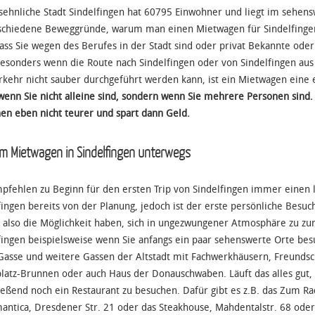
sehnliche Stadt Sindelfingen hat 60795 Einwohner und liegt im sehen
schiedene Beweggründe, warum man einen Mietwagen für Sindelfingen
dass Sie wegen des Berufes in der Stadt sind oder privat Bekannte ode
esonders wenn die Route nach Sindelfingen oder von Sindelfingen aus
rkehr nicht sauber durchgeführt werden kann, ist ein Mietwagen eine 
wenn Sie nicht alleine sind, sondern wenn Sie mehrere Personen sind
en eben nicht teurer und spart dann Geld.
em Mietwagen in Sindelfingen unterwegs
pfehlen zu Beginn für den ersten Trip von Sindelfingen immer einen 
fingen bereits von der Planung, jedoch ist der erste persönliche Besu
n also die Möglichkeit haben, sich in ungezwungener Atmosphäre zu zur
fingen beispielsweise wenn Sie anfangs ein paar sehenswerte Orte bes
Gasse und weitere Gassen der Altstadt mit Fachwerkhäusern, Freunds
latz-Brunnen oder auch Haus der Donauschwaben. Läuft das alles gut, 
ießend noch ein Restaurant zu besuchen. Dafür gibt es z.B. das Zum Ra
antica, Dresdener Str. 21 oder das Steakhouse, Mahdentalstr. 68 oder a