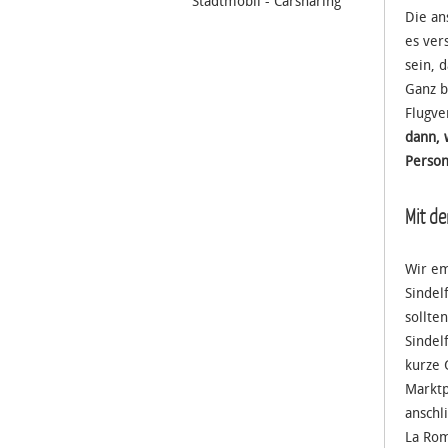
Stadtmobil - Carsharing
Die an
es ver
sein, 
Ganz b
Flugve
dann, 
Person
Mit d
Wir em
Sindel
sollte
Sindel
kurze 
Marktp
anschl
La Rom