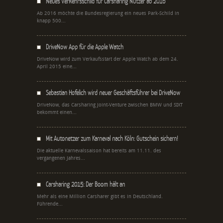
Neues Verkehrsschild für Carsharing Nutzer ab 2016
Ab 2016 möchte die Bundesregierung ein neues Park-Schild in
knapp 500...
DriveNow App für die Apple Watch
DriveNow wird zum Verkaufsstart der Apple Watch ab dem 24.
April 2015 eine...
Sebastian Hofelich wird neuer Geschäftsführer bei DriveNow
DriveNow, das Carsharing Joint-Venture zwischen BMW und SIXT
bekommt einen...
Mit Autonetzer zum Karneval nach Köln: Gutschein sichern!
Die aktuelle Karnevalssaison hat bereits am 11.11. des
vergangenen Jahres...
Carsharing 2015: Der Boom hält an
Mehr als eine Million Carsharer gibt es in Deutschland.
Führende...