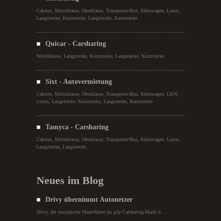
Cabrios, Mittelklasse, Oberklasse, Transporter/Bus, Kleinwagen, Luxus,
Langstrecke, Kurzstrecke, Langstrecke, Kurzstrecke
Quicar - Carsharing
Mittelklasse, Langstrecke, Kurzstrecke, Langstrecke, Kurzstrecke
Sixt - Autovermietung
Cabrios, Mittelklasse, Oberklasse, Transporter/Bus, Kleinwagen, LKW,
Luxus, Langstrecke, Kurzstrecke, Langstrecke, Kurzstrecke
Tamyca - Carsharing
Cabrios, Mittelklasse, Oberklasse, Transporter/Bus, Kleinwagen, Luxus,
Langstrecke, Langstrecke
Neues im Blog
Drivy übernimmt Autonetzer
Drivy, der europäische Marktführer im p2p Carsharing-Markt ü...