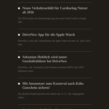
Neues Verkehrsschild für Carsharing Nutzer
ab 2016
Ab 2016 möchte die Bundesregierung ein neues Park-Schild in knapp
500...
DriveNow App für die Apple Watch
DriveNow wird zum Verkaufsstart der Apple Watch ab dem 24. April 2015
eine...
Sebastian Hofelich wird neuer
Geschäftsführer bei DriveNow
DriveNow, das Carsharing Joint-Venture zwischen BMW und SIXT
bekommt einen...
Mit Autonetzer zum Karneval nach Köln:
Gutschein sichern!
Die aktuelle Karnevalssaison hat bereits am 11.11. des vergangenen
Jahres...