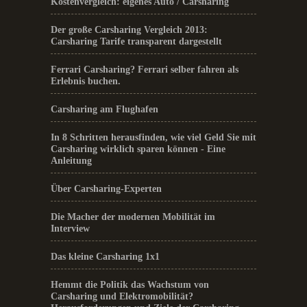
Kostenvergleich: eigenes Auto / Carsharing
Der große Carsharing Vergleich 2013:
Carsharing Tarife transparent dargestellt
Ferrari Carsharing? Ferrari selber fahren als
Erlebnis buchen.
Carsharing am Flughafen
In 8 Schritten herausfinden, wie viel Geld Sie mit
Carsharing wirklich sparen können - Eine
Anleitung
Über Carsharing-Experten
Die Macher der modernen Mobilität im
Interview
Das kleine Carsharing 1x1
Hemmt die Politik das Wachstum von
Carsharing und Elektromobilität?