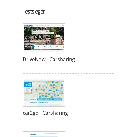
Testsieger
DriveNow - Carsharing
car2go - Carsharing