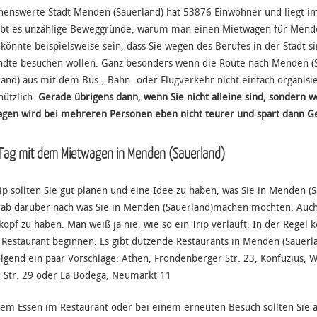
henswerte Stadt Menden (Sauerland) hat 53876 Einwohner und liegt i
ibt es unzählige Beweggründe, warum man einen Mietwagen für Mende
könnte beispielsweise sein, dass Sie wegen des Berufes in der Stadt s
dte besuchen wollen. Ganz besonders wenn die Route nach Menden (
land) aus mit dem Bus-, Bahn- oder Flugverkehr nicht einfach organisi
nützlich.
Gerade übrigens dann, wenn Sie nicht alleine sind, sondern 
gen wird bei mehreren Personen eben nicht teurer und spart dann Ge
 Tag mit dem Mietwagen in Menden (Sauerland)
ip sollten Sie gut planen und eine Idee zu haben, was Sie in Menden
rab darüber nach was Sie in Menden (Sauerland)machen möchten. Auch 
kopf zu haben. Man weiß ja nie, wie so ein Trip verläuft. In der Regel
Restaurant beginnen. Es gibt dutzende Restaurants in Menden (Sauerlan
lgend ein paar Vorschläge: Athen, Fröndenberger Str. 23, Konfuzius, Wi
 Str. 29 oder La Bodega, Neumarkt 11
em Essen im Restaurant oder bei einem erneuten Besuch sollten Sie al