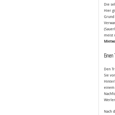
Die se
Hier g
Grund 
Verwan
(Sauer
meist 
Mietwa
Einen
Den Tr
Sie vo
Hinter
einem 
Nachfo
Werler
Nach d