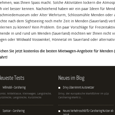
ehmen, was Ihnen Spass macht. Solche Aktivitäten lockern die Atmosph
h viel besser kennen. Nachstehend haben wir ein paar Ideen für Men
schmiedemuseum oder Alter Wehrturm, Schlossmühle Menden oder au
chte nach dem Sightseeing noch mehr Zeit in Menden (Sauerland) verb
lernen zu können? Kein Problem. Ein paar Vorschläge für Freizeitak
ende in und rund um Menden (Sauerland) möchten wir Ihnen nicht vo
gen oder Wildwald Vosswinkel, Hönnetal im Sauerland oder alternativ
ichen Sie jetzt kostenlos die besten Mietwagen-Angebote für Menden (S
ahrt!
eueste Tests
Neues im Blog
Willmobil - Carsharing
Drivy übernimmt Autonetzer
ombi, Mittelklasse, Kleinwagen, Langstrecke,
Drivy, der europäische Marktführer im p2p
urzstrecke, Langstrecke, Kurzstrecke
Carsharing-Markt ü...
Spotcar - Carsharing
Neues Verkehrsschild für Carsharing Nutzer ab
2016