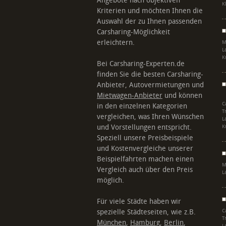
Angebote nach objektiven
K
Kriterien und möchten Ihnen die
Auswahl der zu Ihnen passenden
Carsharing-Möglichkeit
erleichtern.
M
L
K
Bei Carsharing-Experten.de
finden Sie die besten Carsharing-
Anbieter, Autovermietungen und
Mietwagen-Anbieter
und können
C
in den einzelnen Kategorien
T
vergleichen, was Ihren Wünschen
L
und Vorstellungen entspricht.
K
Speziell unsere Preisbeispiele
und Kostenvergleiche unserer
Beispielfahrten machen einen
M
Vergleich auch über den Preis
L
möglich.
Für viele Städte haben wir
spezielle Städteseiten, wie z.B.
C
T
München
,
Hamburg
,
Berlin
,