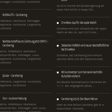
leinwagen, Kurzstrecke, Kurzstrecke
Ab 2016 möchte die Bundesregierung ein
neues Park-Schild in knapp 500...
RUHRAUTO - Carsharing
ittelklasse, Oberklasse, Kleinwagen,
DriveNow App für die Apple Watch
angstrecke, Kurzstrecke, Langstrecke,
urzstrecke
DriveNow wird zum Verkaufsstart der Apple
Watch ab dem 24. April 2015 eine...
Nachbarschaftsauto (Achtung jetzt DRIVY) -
Carsharing
Sebastian Hofelich wird neuer Geschäftsführer
bei DriveNow
abrios, Mittelklasse, Oberklasse,
ransporter/Bus, Kleinwagen, Luxus,
DriveNow, das Carsharing Joint-Venture
angstrecke, Kurzstrecke, Langstrecke,
zwischen BMW und SIXT bekommt einen...
urzstrecke
Mit Autonetzer zum Karneval nach Köln:
Quicar - Carsharing
Gutschein sichern!
ittelklasse, Langstrecke, Kurzstrecke,
Die aktuelle Karnevalssaison hat bereits am
angstrecke, Kurzstrecke
11.11. des vergangenen Jahres...
Sixt - Autovermietung
Carsharing 2015: Der Boom hält an
abrios, Mittelklasse, Oberklasse,
Mehr als eine Million Carsharer gibt es in
ransporter/Bus, Kleinwagen, LKW, Luxus,
Deutschland. Führende...