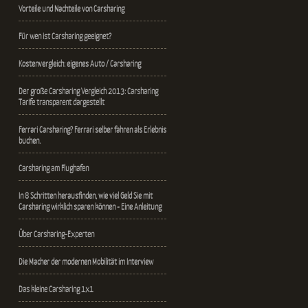
Vorteile und Nachteile von Carsharing
Für wen ist Carsharing geeignet?
Kostenvergleich: eigenes Auto / Carsharing
Der große Carsharing Vergleich 2013: Carsharing
Tarife transparent dargestellt
Ferrari Carsharing? Ferrari selber fahren als Erlebnis
buchen.
Carsharing am Flughafen
In 8 Schritten herausfinden, wie viel Geld Sie mit
Carsharing wirklich sparen können - Eine Anleitung
Über Carsharing-Experten
Die Macher der modernen Mobilität im Interview
Das kleine Carsharing 1x1