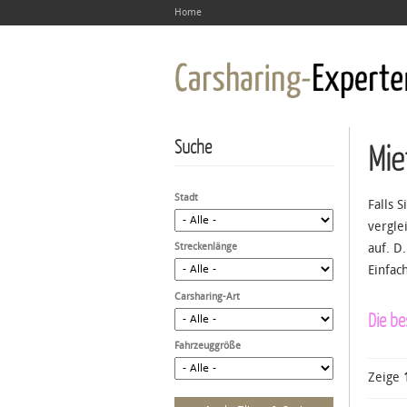
Home
Suche
Mie
Stadt
Falls 
vergle
Streckenlänge
auf. D
Einfac
Carsharing-Art
Die b
Fahrzeuggröße
Zeige