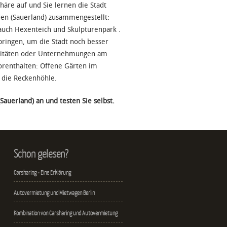
äre auf und Sie lernen die Stadt
den (Sauerland) zusammengestellt:
ch Hexenteich und Skulpturenpark .
ringen, um die Stadt noch besser
tivitäten oder Unternehmungen am
renthalten: Offene Gärten im
 die Reckenhöhle.
auerland) an und testen Sie selbst.
Schon gelesen?
Carsharing - Eine Erklärung
Autovermietung und Mietwagen Berlin
Kombination von Carsharing und Autovermietung