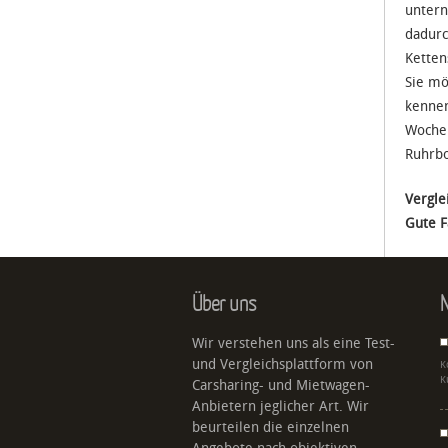
untern
dadurc
Ketten
Sie mö
kennen
Wochen
Ruhrbo
Vergle
Gute F
Über uns
N
Wir verstehen uns als eine Test-
und Vergleichsplattform von
K
K
Carsharing- und Mietwagen-
Anbietern jeglicher Art. Wir
beurteilen die einzelnen