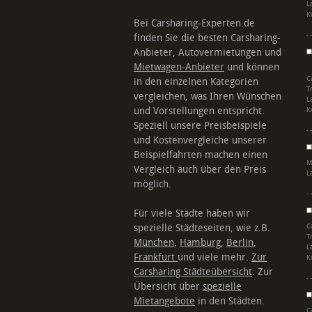
L
K
Bei Carsharing-Experten.de
finden Sie die besten Carsharing-
Anbieter, Autovermietungen und
Mietwagen-Anbieter
und können
C
in den einzelnen Kategorien
T
vergleichen, was Ihren Wünschen
L
und Vorstellungen entspricht.
K
Speziell unsere Preisbeispiele
und Kostenvergleiche unserer
Beispielfahrten machen einen
M
Vergleich auch über den Preis
L
möglich.
Für viele Städte haben wir
spezielle Städteseiten, wie z.B.
C
T
München
,
Hamburg
,
Berlin
,
L
Frankfurt
und viele mehr.
Zur
K
Carsharing Städteübersicht
. Zur
Übersicht über
spezielle
Mietangebote
in den Städten.
C