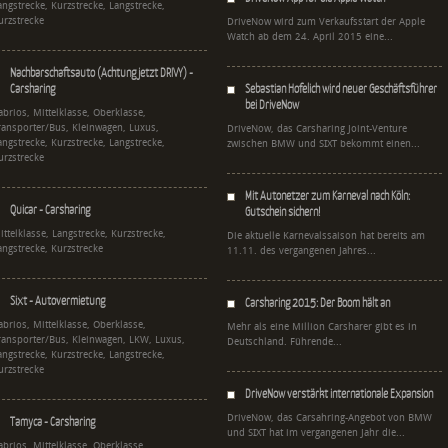
angstrecke, Kurzstrecke, Langstrecke,
urzstrecke
DriveNow wird zum Verkaufsstart der Apple
Watch ab dem 24. April 2015 eine...
Nachbarschaftsauto (Achtung jetzt DRIVY) -
Carsharing
Sebastian Hofelich wird neuer Geschäftsführer
bei DriveNow
abrios, Mittelklasse, Oberklasse,
ransporter/Bus, Kleinwagen, Luxus,
DriveNow, das Carsharing Joint-Venture
angstrecke, Kurzstrecke, Langstrecke,
zwischen BMW und SIXT bekommt einen...
urzstrecke
Mit Autonetzer zum Karneval nach Köln:
Quicar - Carsharing
Gutschein sichern!
ittelklasse, Langstrecke, Kurzstrecke,
Die aktuelle Karnevalssaison hat bereits am
angstrecke, Kurzstrecke
11.11. des vergangenen Jahres...
Sixt - Autovermietung
Carsharing 2015: Der Boom hält an
abrios, Mittelklasse, Oberklasse,
Mehr als eine Million Carsharer gibt es in
ransporter/Bus, Kleinwagen, LKW, Luxus,
Deutschland. Führende...
angstrecke, Kurzstrecke, Langstrecke,
urzstrecke
DriveNow verstärkt internationale Expansion
DriveNow, das Carsahring-Angebot von BMW
Tamyca - Carsharing
und SIXT hat im vergangenen Jahr die...
abrios, Mittelklasse, Oberklasse,