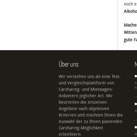
noch e
Alkoho
Machen
Witten
gute F
Über uns
N
Wir verstehen uns als eine Test-
und Vergleichsplattform von
K
K
Carsharing- und Mietwagen-
Anbietern jeglicher Art. Wir
beurteilen die einzelnen
Angebote nach objektiven
K
Kriterien und möchten Ihnen die
Auswahl der zu Ihnen passenden
Carsharing-Möglichkeit
erleichtern.
M