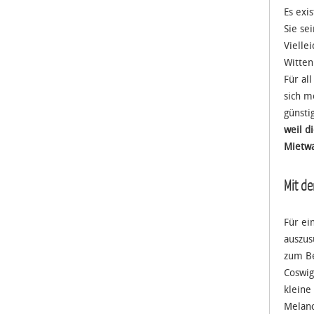
Es exi
Sie se
Vielle
Witten
Für al
sich m
günsti
weil d
Mietwa
Mit d
Für ei
auszus
zum Be
Coswig
kleine
Melanc