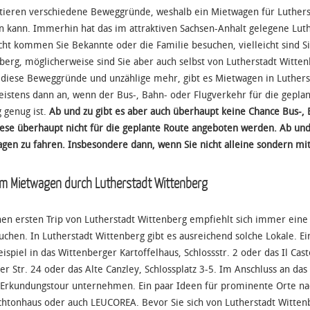
stieren verschiedene Beweggründe, weshalb ein Mietwagen für Lutherst
in kann. Immerhin hat das im attraktiven Sachsen-Anhalt gelegene Lu
icht kommen Sie Bekannte oder die Familie besuchen, vielleicht sind Si
berg, möglicherweise sind Sie aber auch selbst von Lutherstadt Witte
l diese Beweggründe und unzählige mehr, gibt es Mietwagen in Luther
eistens dann an, wenn der Bus-, Bahn- oder Flugverkehr für die gepla
g genug ist.
Ab und zu gibt es aber auch überhaupt keine Chance Bus-,
iese überhaupt nicht für die geplante Route angeboten werden. Ab und 
gen zu fahren. Insbesondere dann, wenn Sie nicht alleine sondern m
em Mietwagen durch Lutherstadt Wittenberg
nen ersten Trip von Lutherstadt Wittenberg empfiehlt sich immer ein
uchen. In Lutherstadt Wittenberg gibt es ausreichend solche Lokale. E
ispiel in das Wittenberger Kartoffelhaus, Schlossstr. 2 oder das Il Caste
er Str. 24 oder das Alte Canzley, Schlossplatz 3-5. Im Anschluss an da
 Erkundungstour unternehmen. Ein paar Ideen für prominente Orte nac
htonhaus oder auch LEUCOREA. Bevor Sie sich von Lutherstadt Witten