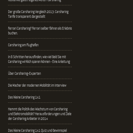
Der große Carsharing Vergleich 2013: Carsharing
Tarife transparent dargestellt
Ferrari Carsharing? Ferrari selber fahren als Erlebnis
buchen.
Carsharing am Flughafen
In 8 Schritten herausfinden, wie viel Geld Sie mit
Carsharing wirklich sparen können - Eine Anleitung
Über Carsharing-Experten
Die Macher der modernen Mobilität im Interview
Das kleine Carsharing 1x1
Hemmt die Politik das Wachstum von Carsharing
und Elektromobilität? Herausforderungen und Ziele
der Carsharing Anbieter in 2014
Das kleine Carsharing 1x1 Quiz und Gewinnspiel