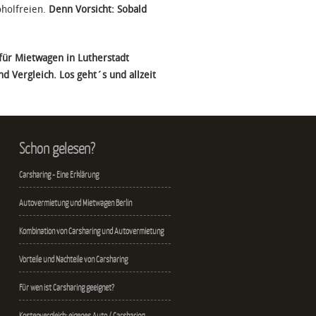
oholfreien.
Denn Vorsicht: Sobald
 für Mietwagen in Lutherstadt
d Vergleich. Los geht´s und allzeit
Schon gelesen?
Carsharing - Eine Erklärung
Autovermietung und Mietwagen Berlin
Kombination von Carsharing und Autovermietung
Vorteile und Nachteile von Carsharing
Für wen ist Carsharing geeignet?
Kostenvergleich: eigenes Auto / Carsharing