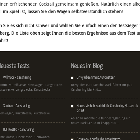
inen erfrischenden Cocktail gemeinsam genießen. Natürlich einen alk
l im Spiel ist, lassen Sie den Wagen selbstverständlich stehen!
 Sie es sich nicht schwer und wählen Sie einfach einen der Testsieger
berg. Die Liste oben zeigt Ihnen die besten Ergebnisse aus dem Test un
ahrt!
eueste Tests
Neues im Blog
Willmobil - Carsharing
Drivy übernimmt Autonetzer
ombi, Mittelklasse, Kleinwagen, Langstrecke,
Drivy, der europäische Marktführer im p2p
urzstrecke, Langstrecke, Kurzstrecke
Carsharing-Markt ü...
Spotcar - Carsharing
Neues Verkehrsschild für Carsharing Nutzer ab
2016
leinwagen, Kurzstrecke, Kurzstrecke
Ab 2016 möchte die Bundesregierung ein
neues Park-Schild in knapp 500...
RUHRAUTO - Carsharing
ittelklasse, Oberklasse, Kleinwagen,
DriveNow App für die Apple Watch