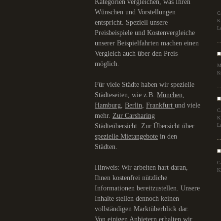
Kategorien vergleichen, was Ihren
Wünschen und Vorstellungen
C
K
entspricht. Speziell unsere
L
Preisbeispiele und Kostenvergleiche
unserer Beispielfahrten machen einen
Vergleich auch über den Preis
möglich.
M
K
Für viele Städte haben wir spezielle
Städteseiten, wie z.B.
München
,
Hamburg
,
Berlin
,
Frankfurt
und viele
C
mehr.
Zur Carsharing
K
Städteübersicht
. Zur Übersicht über
L
spezielle Mietangebote
in den
Städten.
C
Hinweis: Wir arbeiten hart daran,
K
Ihnen kostenfrei nützliche
Informationen bereitzustellen. Unsere
Inhalte stellen dennoch keinen
vollständigen Marktüberblick dar.
Von einigen Anbietern erhalten wir