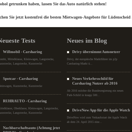
ohol getrunken haben, lassen Sie das Auto natürlich stehen!
chen Sie jetzt kostenfrei die besten Mietwagen-Angebote für Lüdenscheid 
Neueste Tests
Neues im Blog
Willmobil - Carsharing
Drivy übernimmt Autonetzer
ombi, Mittelklasse, Kleinwagen, Langstrecke,
Drivy, der europäische Marktführer im p2p
urzstrecke, Langstrecke, Kurzstrecke
Carsharing-Markt ü...
Spotcar - Carsharing
Neues Verkehrsschild für
Carsharing Nutzer ab 2016
leinwagen, Kurzstrecke, Kurzstrecke
Ab 2016 möchte die Bundesregierung ein neues
Park-Schild in knapp 500...
RUHRAUTO - Carsharing
ittelklasse, Oberklasse, Kleinwagen, Langstrecke,
DriveNow App für die Apple Watch
urzstrecke, Langstrecke, Kurzstrecke
DriveNow wird zum Verkaufsstart der Apple Watch
ab dem 24. April 2015 eine...
Nachbarschaftsauto (Achtung jetzt