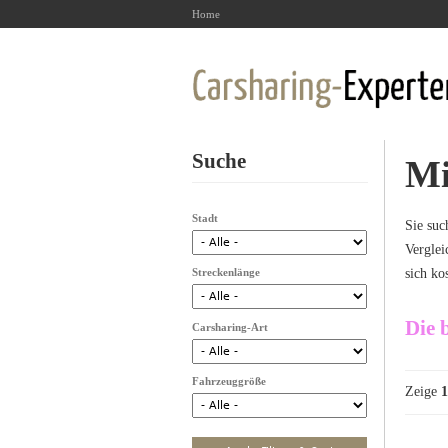
Home
Suche
Mi
Stadt
Sie suc
Verglei
Streckenlänge
sich ko
Die 
Carsharing-Art
Fahrzeuggröße
Zeige
1