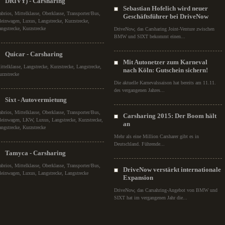
DRIVY) - Carsharing
Sebastian Hofelich wird neuer
abrios, Mittelklasse, Oberklasse, Transporter/Bus,
Geschäftsführer bei DriveNow
leinwagen, Luxus, Langstrecke, Kurzstrecke,
angstrecke, Kurzstrecke
DriveNow, das Carsharing Joint-Venture zwischen
BMW und SIXT bekommt einen...
Quicar - Carsharing
Mit Autonetzer zum Karneval
ittelklasse, Langstrecke, Kurzstrecke, Langstrecke,
nach Köln: Gutschein sichern!
urzstrecke
Die aktuelle Karnevalssaison hat bereits am 11.11.
des vergangenen Jahres...
Sixt - Autovermietung
abrios, Mittelklasse, Oberklasse, Transporter/Bus,
Carsharing 2015: Der Boom hält
leinwagen, LKW, Luxus, Langstrecke, Kurzstrecke,
an
angstrecke, Kurzstrecke
Mehr als eine Million Carsharer gibt es in
Deutschland. Führende...
Tamyca - Carsharing
abrios, Mittelklasse, Oberklasse, Transporter/Bus,
DriveNow verstärkt internationale
leinwagen, Luxus, Langstrecke, Langstrecke
Expansion
DriveNow, das Carsahring-Angebot von BMW und
SIXT hat im vergangenen Jahr die...