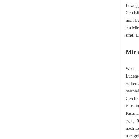
Beweggr
Geschäf
nach Lü
ein Mie
sind. 
Mit 
Wir emp
Lüdensc
sollten
beispie
Geschi
ist es 
Passman
egal, f
noch Lu
nachgeh