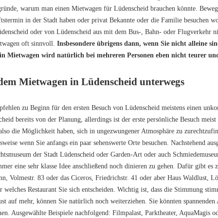
ünde, warum man einen Mietwagen für Lüdenscheid brauchen könnte. Beweggr
tstermin in der Stadt haben oder privat Bekannte oder die Familie besuchen w
denscheid oder von Lüdenscheid aus mit dem Bus-, Bahn- oder Flugverkehr nic
twagen oft sinnvoll.
Insbesondere übrigens dann, wenn Sie nicht alleine s
Ein Mietwagen wird natürlich bei mehreren Personen eben nicht teurer un
dem Mietwagen in Lüdenscheid unterwegs
fehlen zu Beginn für den ersten Besuch von Lüdenscheid meistens einen unkom
heid bereits von der Planung, allerdings ist der erste persönliche Besuch meis
 also die Möglichkeit haben, sich in ungezwungener Atmosphäre zu zurechtzufi
lsweise wenn Sie anfangs ein paar sehenswerte Orte besuchen. Nachstehend au
chtsmuseum der Stadt Lüdenscheid oder Garden-Art oder auch Schmiedemuseum
immer eine sehr klasse Idee anschließend noch dinieren zu gehen. Dafür gibt es 
n, Volmestr. 83 oder das Ciceros, Friedrichstr. 41 oder aber Haus Waldlust, Lö
ür welches Restaurant Sie sich entscheiden. Wichtig ist, dass die Stimmung sti
st auf mehr, können Sie natürlich noch weiterziehen. Sie könnten spannenden
en. Ausgewählte Beispiele nachfolgend: Filmpalast, Parktheater, AquaMagis o