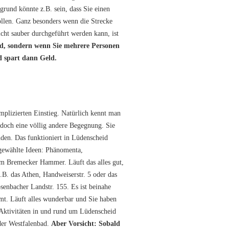
und könnte z.B. sein, dass Sie einen
ollen. Ganz besonders wenn die Strecke
ht sauber durchgeführt werden kann, ist
ind, sondern wenn Sie mehrere Personen
d spart dann Geld.
plizierten Einstieg. Natürlich kennt man
t doch eine völlig andere Begegnung. Sie
nden. Das funktioniert in Lüdenscheid
sgewählte Ideen: Phänomenta,
 Bremecker Hammer. Läuft das alles gut,
z.B. das Athen, Handweiserstr. 5 oder das
senbacher Landstr. 155. Es ist beinahe
mmt. Läuft alles wunderbar und Sie haben
 Aktivitäten in und rund um Lüdenscheid
der Westfalenbad.
Aber Vorsicht: Sobald