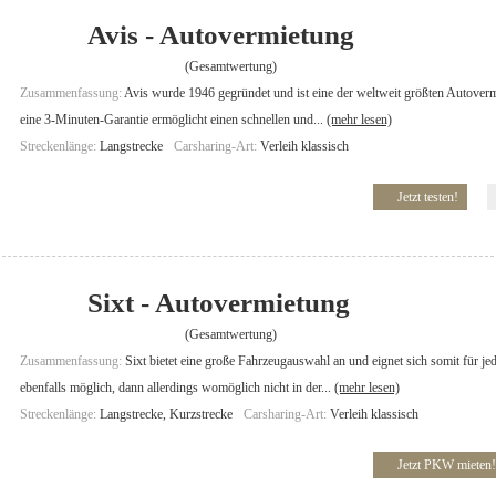
Avis - Autovermietung
(Gesamtwertung)
Zusammenfassung:
Avis wurde 1946 gegründet und ist eine der weltweit größten Autoverm
eine 3-Minuten-Garantie ermöglicht einen schnellen und...
(mehr lesen)
Streckenlänge:
Langstrecke
Carsharing-Art:
Verleih klassisch
Jetzt testen!
Sixt - Autovermietung
(Gesamtwertung)
Zusammenfassung:
Sixt bietet eine große Fahrzeugauswahl an und eignet sich somit für j
ebenfalls möglich, dann allerdings womöglich nicht in der...
(mehr lesen)
Streckenlänge:
Langstrecke, Kurzstrecke
Carsharing-Art:
Verleih klassisch
Jetzt PKW mieten!