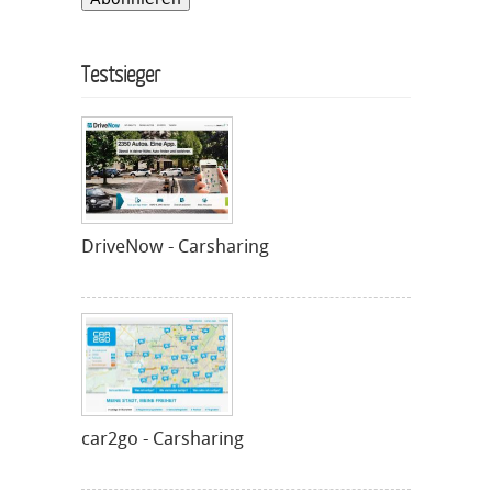
Testsieger
DriveNow - Carsharing
car2go - Carsharing