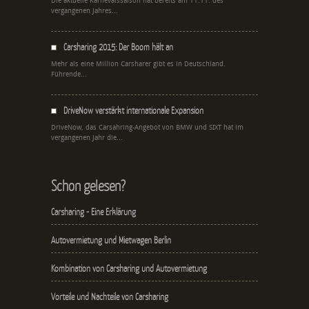
Die aktuelle Karnevalssaison hat bereits am 11.11. des
vergangenen Jahres...
Carsharing 2015: Der Boom hält an
Mehr als eine Million Carsharer gibt es in Deutschland.
Führende...
DriveNow verstärkt internationale Expansion
DriveNow, das Carsahring-Angebot von BMW und SIXT hat im
vergangenen Jahr die...
Schon gelesen?
Carsharing - Eine Erklärung
Autovermietung und Mietwagen Berlin
Kombination von Carsharing und Autovermietung
Vorteile und Nachteile von Carsharing