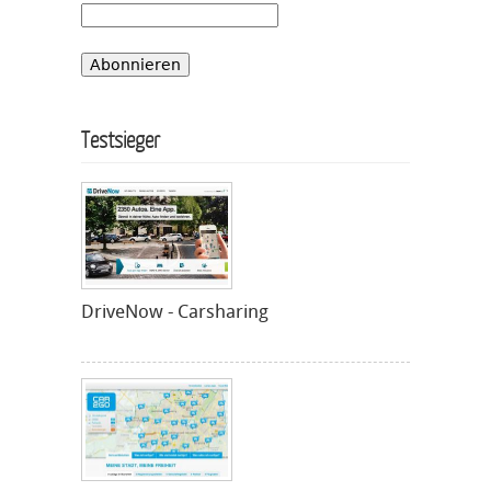
Testsieger
DriveNow - Carsharing