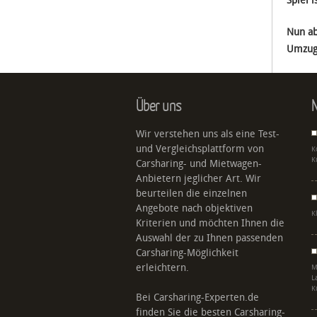
Spiel i
Nun ab
Umzugs
Über uns
N
Wir verstehen uns als eine Test-
und Vergleichsplattform von
K
K
Carsharing- und Mietwagen-
Anbietern jeglicher Art. Wir
beurteilen die einzelnen
Angebote nach objektiven
K
Kriterien und möchten Ihnen die
Auswahl der zu Ihnen passenden
Carsharing-Möglichkeit
erleichtern.
M
L
K
Bei Carsharing-Experten.de
finden Sie die besten Carsharing-