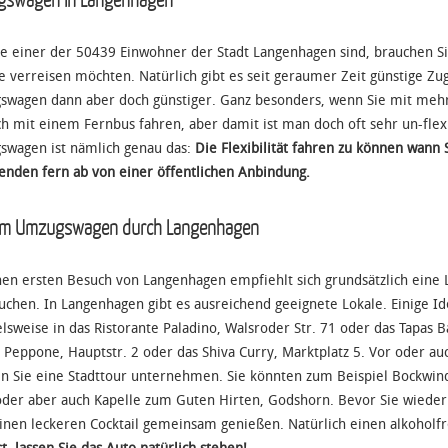
Sie einer der 50439 Einwohner der Stadt Langenhagen sind, brauchen 
ie verreisen möchten. Natürlich gibt es seit geraumer Zeit günstige Zug-
wagen dann aber doch günstiger. Ganz besonders, wenn Sie mit meh
ch mit einem Fernbus fahren, aber damit ist man doch oft sehr un-flex
wagen ist nämlich genau das:
Die Flexibilität fahren zu können wann 
enden fern ab von einer öffentlichen Anbindung.
em Umzugswagen durch Langenhagen
nen ersten Besuch von Langenhagen empfiehlt sich grundsätzlich eine
uchen. In Langenhagen gibt es ausreichend geeignete Lokale. Einige I
elsweise in das Ristorante Paladino, Walsroder Str. 71 oder das Tapas
o Peppone, Hauptstr. 2 oder das Shiva Curry, Marktplatz 5. Vor oder 
n Sie eine Stadttour unternehmen. Sie könnten zum Beispiel Bockw
oder aber auch Kapelle zum Guten Hirten, Godshorn. Bevor Sie wieder
inen leckeren Cocktail gemeinsam genießen. Natürlich einen alkoholf