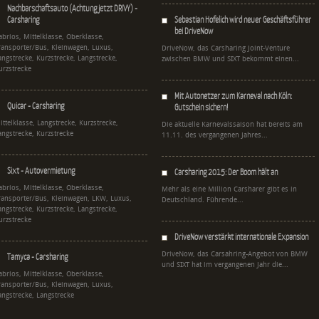
Nachbarschaftsauto (Achtung jetzt DRIVY) -
Carsharing
Sebastian Hofelich wird neuer Geschäftsführer
bei DriveNow
abrios, Mittelklasse, Oberklasse,
ransporter/Bus, Kleinwagen, Luxus,
DriveNow, das Carsharing Joint-Venture
angstrecke, Kurzstrecke, Langstrecke,
zwischen BMW und SIXT bekommt einen...
urzstrecke
Mit Autonetzer zum Karneval nach Köln:
Quicar - Carsharing
Gutschein sichern!
ittelklasse, Langstrecke, Kurzstrecke,
Die aktuelle Karnevalssaison hat bereits am
angstrecke, Kurzstrecke
11.11. des vergangenen Jahres...
Sixt - Autovermietung
Carsharing 2015: Der Boom hält an
abrios, Mittelklasse, Oberklasse,
Mehr als eine Million Carsharer gibt es in
ransporter/Bus, Kleinwagen, LKW, Luxus,
Deutschland. Führende...
angstrecke, Kurzstrecke, Langstrecke,
urzstrecke
DriveNow verstärkt internationale Expansion
DriveNow, das Carsahring-Angebot von BMW
Tamyca - Carsharing
und SIXT hat im vergangenen Jahr die...
abrios, Mittelklasse, Oberklasse,
ransporter/Bus, Kleinwagen, Luxus,
angstrecke, Langstrecke