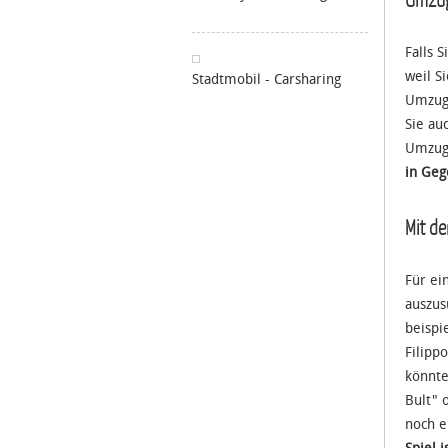
Falls 
weil S
Stadtmobil - Carsharing
Umzugs
Sie au
Umzugs
in Geg
Mit d
Für ei
auszus
beispi
Filipp
könnte
Bult" 
noch e