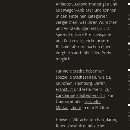
Anbieter, Autovermietungen und
Mietwagen-Anbieter
und können
C
in den einzelnen Kategorien
T
vergleichen, was Ihren Wünschen
L
und Vorstellungen entspricht.
K
Speziell unsere Preisbeispiele
und Kostenvergleiche unserer
Beispielfahrten machen einen
M
Vergleich auch über den Preis
L
möglich.
Für viele Städte haben wir
spezielle Städteseiten, wie z.B.
C
T
München
,
Hamburg
,
Berlin
,
L
Frankfurt
und viele mehr.
Zur
K
Carsharing Städteübersicht
. Zur
Übersicht über
spezielle
Mietangebote
in den Städten.
C
T
Hinweis: Wir arbeiten hart daran,
L
Ihnen kostenfrei nützliche