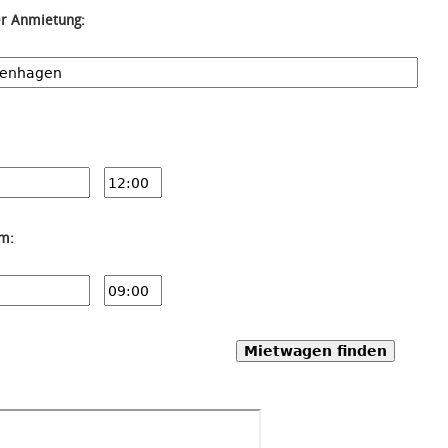
er Anmietung:
um:
Mietwagen finden