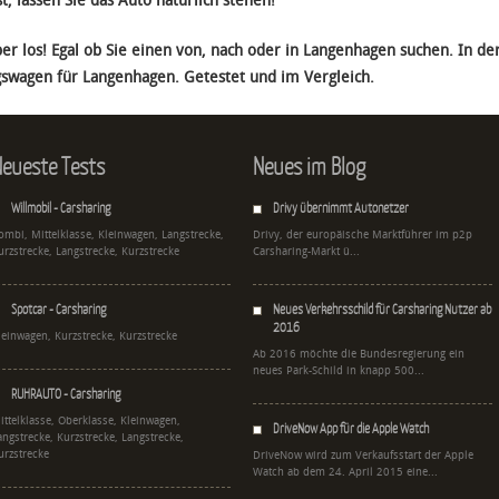
st, lassen Sie das Auto natürlich stehen!
er los! Egal ob Sie einen von, nach oder in Langenhagen suchen. In der
wagen für Langenhagen. Getestet und im Vergleich.
eueste Tests
Neues im Blog
Willmobil - Carsharing
Drivy übernimmt Autonetzer
ombi, Mittelklasse, Kleinwagen, Langstrecke,
Drivy, der europäische Marktführer im p2p
urzstrecke, Langstrecke, Kurzstrecke
Carsharing-Markt ü...
Spotcar - Carsharing
Neues Verkehrsschild für Carsharing Nutzer ab
2016
leinwagen, Kurzstrecke, Kurzstrecke
Ab 2016 möchte die Bundesregierung ein
neues Park-Schild in knapp 500...
RUHRAUTO - Carsharing
ittelklasse, Oberklasse, Kleinwagen,
DriveNow App für die Apple Watch
angstrecke, Kurzstrecke, Langstrecke,
urzstrecke
DriveNow wird zum Verkaufsstart der Apple
Watch ab dem 24. April 2015 eine...