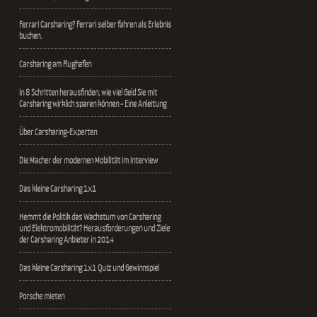
Ferrari Carsharing? Ferrari selber fahren als Erlebnis
buchen.
Carsharing am Flughafen
In 8 Schritten herausfinden, wie viel Geld Sie mit
Carsharing wirklich sparen können - Eine Anleitung
Über Carsharing-Experten
Die Macher der modernen Mobilität im Interview
Das kleine Carsharing 1x1
Hemmt die Politik das Wachstum von Carsharing
und Elektromobilität? Herausforderungen und Ziele
der Carsharing Anbieter in 2014
Das kleine Carsharing 1x1 Quiz und Gewinnspiel
Porsche mieten