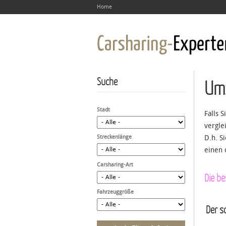
Home
Suche
Um
Stadt
Falls 
vergle
Streckenlänge
D.h. S
einen 
Carsharing-Art
Die b
Fahrzeuggröße
Der sc