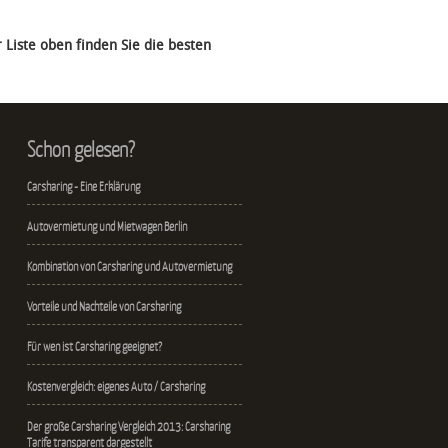
 Liste oben finden Sie die besten
Schon gelesen?
Carsharing - Eine Erklärung
Autovermietung und Mietwagen Berlin
Kombination von Carsharing und Autovermietung
Vorteile und Nachteile von Carsharing
Für wen ist Carsharing geeignet?
Kostenvergleich: eigenes Auto / Carsharing
Der große Carsharing Vergleich 2013: Carsharing
Tarife transparent dargestellt