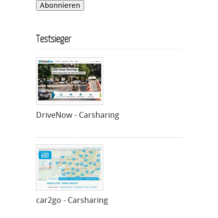
Testsieger
DriveNow - Carsharing
car2go - Carsharing