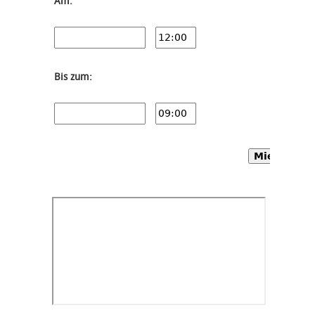
Am:
Bis zum:
Mietwagen