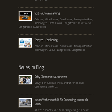
Kurzstrecke
Sixt - Autovermietung
Cabrios, Mittelklasse, Oberklasse, Transporter/Bus,
Kleinwagen, LKW, Luxus, Langstrecke, Kurzstrecke,
Langstrecke, Kurzstrecke
Tamyca - Carsharing
Cabrios, Mittelklasse, Oberklasse, Transporter/Bus,
Kleinwagen, Luxus, Langstrecke, Langstrecke
Neues im Blog
Drivy übernimmt Autonetzer
Drivy, der europäische Marktführer im p2p
Carsharing-Markt ü...
Neues Verkehrsschild für Carsharing Nutzer ab
2016
Ab 2016 möchte die Bundesregierung ein neues