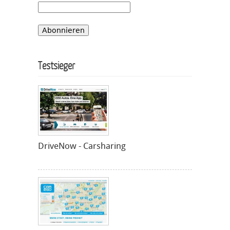
Testsieger
DriveNow - Carsharing