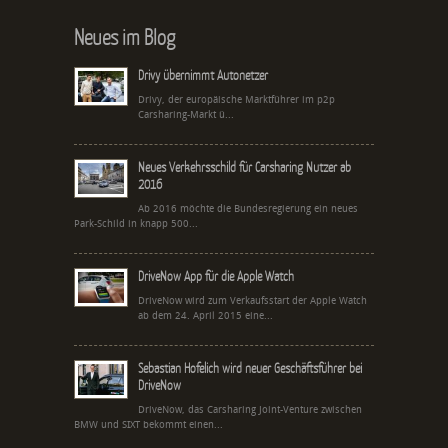
Neues im Blog
Drivy übernimmt Autonetzer
Drivy, der europäische Marktführer im p2p
Carsharing-Markt ü...
Neues Verkehrsschild für Carsharing Nutzer ab
2016
Ab 2016 möchte die Bundesregierung ein neues
Park-Schild in knapp 500...
DriveNow App für die Apple Watch
DriveNow wird zum Verkaufsstart der Apple Watch
ab dem 24. April 2015 eine...
Sebastian Hofelich wird neuer Geschäftsführer bei
DriveNow
DriveNow, das Carsharing Joint-Venture zwischen
BMW und SIXT bekommt einen...