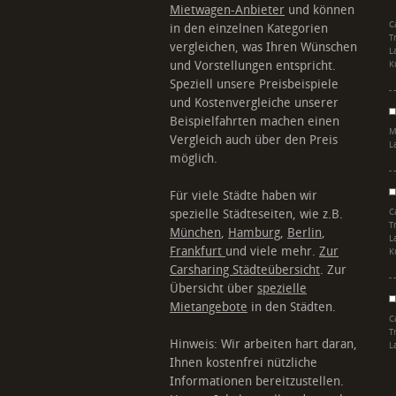
Mietwagen-Anbieter
und können
C
in den einzelnen Kategorien
T
vergleichen, was Ihren Wünschen
L
und Vorstellungen entspricht.
K
Speziell unsere Preisbeispiele
und Kostenvergleiche unserer
Beispielfahrten machen einen
M
Vergleich auch über den Preis
L
möglich.
Für viele Städte haben wir
spezielle Städteseiten, wie z.B.
C
T
München
,
Hamburg
,
Berlin
,
L
Frankfurt
und viele mehr.
Zur
K
Carsharing Städteübersicht
. Zur
Übersicht über
spezielle
Mietangebote
in den Städten.
C
T
Hinweis: Wir arbeiten hart daran,
L
Ihnen kostenfrei nützliche
Informationen bereitzustellen.