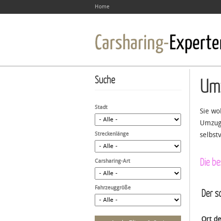
Home
Suche
Um
Stadt
Sie wo
Umzugs
Streckenlänge
selbst
Die b
Carsharing-Art
Fahrzeuggröße
Der sc
Ort d