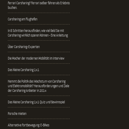
Ferrari Carsharing? Ferrari selber fahren als Erlebnis
buchen.
Carsharing am Flughafen
In 8 Schritten herausfinden, wie viel Geld Sie mit
Carsharing wirklich sparen können - Eine Anleitung
Über Carsharing-Experten
Die Macher der modernen Mobilität im Interview
Das kleine Carsharing 1x1
Hemmt die Politik das Wachstum von Carsharing
und Elektromobilität? Herausforderungen und Ziele
der Carsharing Anbieter in 2014
Das kleine Carsharing 1x1 Quiz und Gewinnspiel
Porsche mieten
Alternative Fortbewegung: E-Bikes