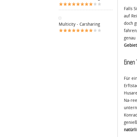
Falls 
auf Re
doch g
Multicity - Carsharing
fahren
genau 
Gebiet
Einen
Für ei
Erftst
Husare
Na-ree
untern
Konrad
genieß
natürl