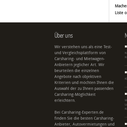
Machen
Liste 
Über uns
N
Wir verstehen uns als eine Test-
und Vergleichsplattform von
K
K
Carsharing- und Mietwagen-
Anbietern jeglicher Art. Wir
beurteilen die einzelnen
Angebote nach objektiven
K
Kriterien und möchten Ihnen die
Auswahl der zu Ihnen passenden
Carsharing-Möglichkeit
erleichtern.
M
L
K
Bei Carsharing-Experten.de
finden Sie die besten Carsharing-
Anbieter, Autovermietungen und