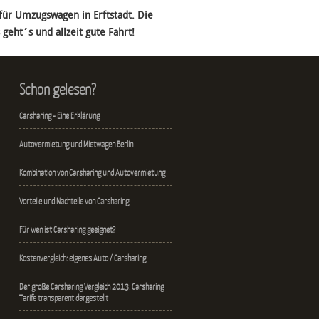
 für Umzugswagen in Erftstadt. Die
geht´s und allzeit gute Fahrt!
Schon gelesen?
Carsharing - Eine Erklärung
Autovermietung und Mietwagen Berlin
Kombination von Carsharing und Autovermietung
Vorteile und Nachteile von Carsharing
Für wen ist Carsharing geeignet?
Kostenvergleich: eigenes Auto / Carsharing
Der große Carsharing Vergleich 2013: Carsharing
Tarife transparent dargestellt