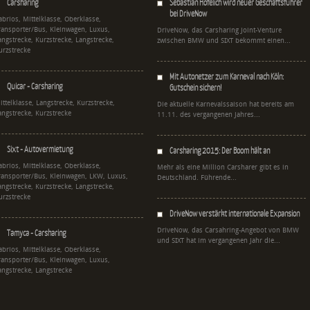
Carsharing
Sebastian Hofelich wird neuer Geschäftsführer
bei DriveNow
abrios, Mittelklasse, Oberklasse,
ransporter/Bus, Kleinwagen, Luxus,
DriveNow, das Carsharing Joint-Venture
angstrecke, Kurzstrecke, Langstrecke,
zwischen BMW und SIXT bekommt einen...
urzstrecke
Mit Autonetzer zum Karneval nach Köln:
Quicar - Carsharing
Gutschein sichern!
ittelklasse, Langstrecke, Kurzstrecke,
Die aktuelle Karnevalssaison hat bereits am
angstrecke, Kurzstrecke
11.11. des vergangenen Jahres...
Sixt - Autovermietung
Carsharing 2015: Der Boom hält an
abrios, Mittelklasse, Oberklasse,
Mehr als eine Million Carsharer gibt es in
ransporter/Bus, Kleinwagen, LKW, Luxus,
Deutschland. Führende...
angstrecke, Kurzstrecke, Langstrecke,
urzstrecke
DriveNow verstärkt internationale Expansion
DriveNow, das Carsahring-Angebot von BMW
Tamyca - Carsharing
und SIXT hat im vergangenen Jahr die...
abrios, Mittelklasse, Oberklasse,
ransporter/Bus, Kleinwagen, Luxus,
angstrecke, Langstrecke