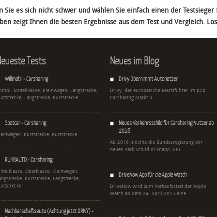
 Sie es sich nicht schwer und wählen Sie einfach einen der Testsieger
oben zeigt Ihnen die besten Ergebnisse aus dem Test und Vergleich. Los 
eueste Tests
Neues im Blog
Willmobil - Carsharing
Drivy übernimmt Autonetzer
ombi, Mittelklasse, Kleinwagen, Langstrecke,
Drivy, der europäische Marktführer im p2p
urzstrecke, Langstrecke, Kurzstrecke
Carsharing-Markt ü...
Spotcar - Carsharing
Neues Verkehrsschild für Carsharing Nutzer ab
2016
leinwagen, Kurzstrecke, Kurzstrecke
Ab 2016 möchte die Bundesregierung ein
neues Park-Schild in knapp 500...
RUHRAUTO - Carsharing
ittelklasse, Oberklasse, Kleinwagen,
DriveNow App für die Apple Watch
angstrecke, Kurzstrecke, Langstrecke,
urzstrecke
DriveNow wird zum Verkaufsstart der Apple
Watch ab dem 24. April 2015 eine...
Nachbarschaftsauto (Achtung jetzt DRIVY) -