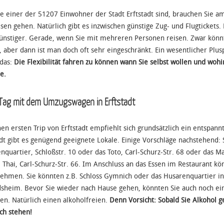
Sie einer der 51207 Einwohner der Stadt Erftstadt sind, brauchen Sie
isen gehen. Natürlich gibt es inzwischen günstige Zug- und Flugtickets
ünstiger. Gerade, wenn Sie mit mehreren Personen reisen. Zwar könn
, aber dann ist man doch oft sehr eingeschränkt. Ein wesentlicher Pl
das:
Die Flexibilität fahren zu können wann Sie selbst wollen und wohi
e.
 Tag mit dem Umzugswagen in Erftstadt
nen ersten Trip von Erftstadt empfiehlt sich grundsätzlich ein entspann
adt gibt es genügend geeignete Lokale. Einige Vorschläge nachstehend: S
nquartier, Schloßstr. 10 oder das Toto, Carl-Schurz-Str. 68 oder da
 Thai, Carl-Schurz-Str. 66. Im Anschluss an das Essen im Restaurant k
ehmen. Sie könnten z.B. Schloss Gymnich oder das Husarenquartier in
sheim. Bevor Sie wieder nach Hause gehen, könnten Sie auch noch ei
en. Natürlich einen alkoholfreien.
Denn Vorsicht: Sobald Sie Alkohol 
ich stehen!