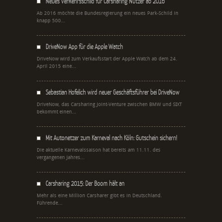
Neues Verkehrsschild für Carsharing Nutzer ab 2016
Ab 2016 möchte die Bundesregierung ein neues Park-Schild in
knapp 500...
DriveNow App für die Apple Watch
DriveNow wird zum Verkaufsstart der Apple Watch ab dem 24.
April 2015 eine...
Sebastian Hofelich wird neuer Geschäftsführer bei DriveNow
DriveNow, das Carsharing Joint-Venture zwischen BMW und SIXT
bekommt einen...
Mit Autonetzer zum Karneval nach Köln: Gutschein sichern!
Die aktuelle Karnevalssaison hat bereits am 11.11. des
vergangenen Jahres...
Carsharing 2015: Der Boom hält an
Mehr als eine Million Carsharer gibt es in Deutschland.
Führende...