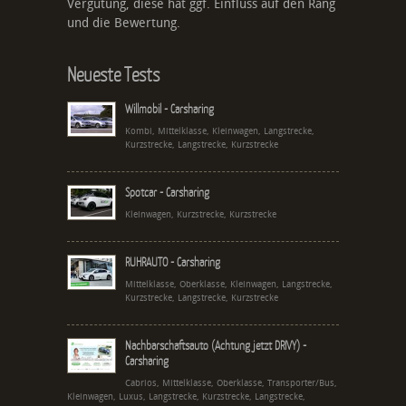
Vergütung, diese hat ggf. Einfluss auf den Rang
und die Bewertung.
Neueste Tests
Willmobil - Carsharing
Kombi, Mittelklasse, Kleinwagen, Langstrecke,
Kurzstrecke, Langstrecke, Kurzstrecke
Spotcar - Carsharing
Kleinwagen, Kurzstrecke, Kurzstrecke
RUHRAUTO - Carsharing
Mittelklasse, Oberklasse, Kleinwagen, Langstrecke,
Kurzstrecke, Langstrecke, Kurzstrecke
Nachbarschaftsauto (Achtung jetzt DRIVY) -
Carsharing
Cabrios, Mittelklasse, Oberklasse, Transporter/Bus,
Kleinwagen, Luxus, Langstrecke, Kurzstrecke, Langstrecke,