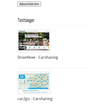
Testsieger
DriveNow - Carsharing
car2go - Carsharing