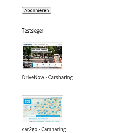
Testsieger
DriveNow - Carsharing
car2go - Carsharing