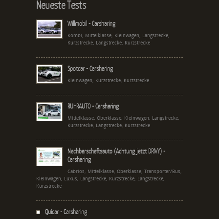
Neueste Tests
Willmobil - Carsharing
Kombi, Mittelklasse, Kleinwagen, Langstrecke,
Kurzstrecke, Langstrecke, Kurzstrecke
Spotcar - Carsharing
Kleinwagen, Kurzstrecke, Kurzstrecke
RUHRAUTO - Carsharing
Mittelklasse, Oberklasse, Kleinwagen, Langstrecke,
Kurzstrecke, Langstrecke, Kurzstrecke
Nachbarschaftsauto (Achtung jetzt DRIVY) -
Carsharing
Cabrios, Mittelklasse, Oberklasse, Transporter/Bus,
Kleinwagen, Luxus, Langstrecke, Kurzstrecke, Langstrecke,
Kurzstrecke
Quicar - Carsharing