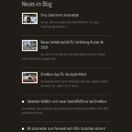
Neues im Blog
Drivy übernimmt Autonetzer
Drivy, der europäische Marktführer im p2p
Carsharing-Markt ü...
Neues Verkehrsschild für Carsharing Nutzer ab
2016
Ab 2016 möchte die Bundesregierung ein neues
Park-Schild in knapp 500...
DriveNow App für die Apple Watch
DriveNow wird zum Verkaufsstart der Apple Watch
ab dem 24. April 2015 eine...
Sebastian Hofelich wird neuer Geschäftsführer bei DriveNow
DriveNow, das Carsharing Joint-Venture zwischen BMW und SIXT
bekommt einen...
Mit Autonetzer zum Karneval nach Köln: Gutschein sichern!