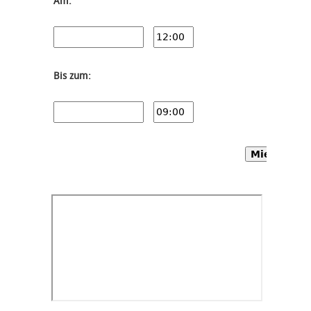
Am:
Bis zum:
Mietwagen