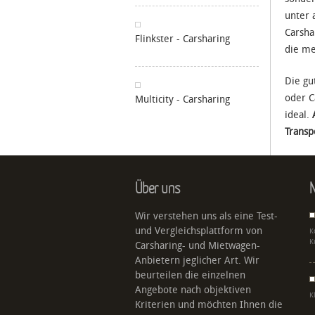
unter 
Carsha
Flinkster - Carsharing
die me
Die gu
oder C
Multicity - Carsharing
ideal.
Transp
Über uns
N
Wir verstehen uns als eine Test-
und Vergleichsplattform von
K
K
Carsharing- und Mietwagen-
Anbietern jeglicher Art. Wir
beurteilen die einzelnen
Angebote nach objektiven
K
Kriterien und möchten Ihnen die