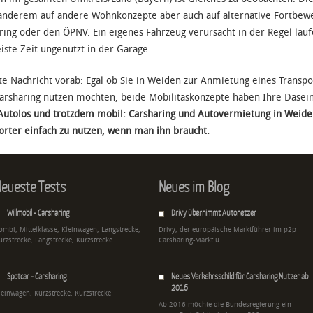
anderem auf andere Wohnkonzepte aber auch auf alternative Fortbewe
ring oder den ÖPNV. Ein eigenes Fahrzeug verursacht in der Regel lau
iste Zeit ungenutzt in der Garage. .
te Nachricht vorab: Egal ob Sie in Weiden zur Anmietung eines Transp
arsharing nutzen möchten, beide Mobilitäskonzepte haben Ihre Dasei
Autolos und trotzdem mobil: Carsharing und Autovermietung in Weid
orter einfach zu nutzen, wenn man ihn braucht.
eueste Tests
Neues im Blog
Willmobil - Carsharing
Drivy übernimmt Autonetzer
ombi, Mittelklasse, Kleinwagen, Langstrecke,
Drivy, der europäische Marktführer im p2p
urzstrecke, Langstrecke, Kurzstrecke
Carsharing-Markt ü...
Spotcar - Carsharing
Neues Verkehrsschild für Carsharing Nutzer ab
2016
leinwagen, Kurzstrecke, Kurzstrecke
Ab 2016 möchte die Bundesregierung ein