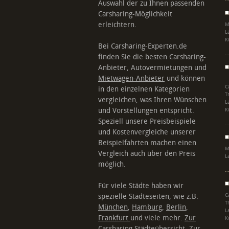
Auswahl der zu Ihnen passenden
Carsharing-Möglichkeit
erleichtern.
M
L
K
Bei Carsharing-Experten.de
finden Sie die besten Carsharing-
Anbieter, Autovermietungen und
Mietwagen-Anbieter
und können
C
in den einzelnen Kategorien
T
vergleichen, was Ihren Wünschen
L
und Vorstellungen entspricht.
K
Speziell unsere Preisbeispiele
und Kostenvergleiche unserer
Beispielfahrten machen einen
M
Vergleich auch über den Preis
L
möglich.
Für viele Städte haben wir
spezielle Städteseiten, wie z.B.
C
T
München
,
Hamburg
,
Berlin
,
L
Frankfurt
und viele mehr.
Zur
K
Carsharing Städteübersicht
. Zur