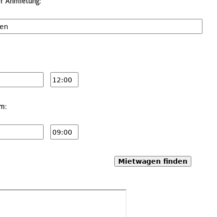
er Anmietung:
um:
Mietwagen finden