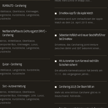
neues Park-Schild in knapp 500...
RUHRAUTO - Carsharing
ittelklasse, Oberklasse, Kleinwagen,
DriveNow App für die Apple Watch
angstrecke, Kurzstrecke, Langstrecke,
urzstrecke
DriveNow wird zum Verkaufsstart der Apple
Watch ab dem 24. April 2015 eine...
Nachbarschaftsauto (Achtung jetzt DRIVY) -
Carsharing
Sebastian Hofelich wird neuer Geschäftsführer
bei DriveNow
abrios, Mittelklasse, Oberklasse,
ransporter/Bus, Kleinwagen, Luxus,
DriveNow, das Carsharing Joint-Venture
angstrecke, Kurzstrecke, Langstrecke,
zwischen BMW und SIXT bekommt einen...
urzstrecke
Mit Autonetzer zum Karneval nach Köln:
Quicar - Carsharing
Gutschein sichern!
ittelklasse, Langstrecke, Kurzstrecke,
Die aktuelle Karnevalssaison hat bereits am
angstrecke, Kurzstrecke
11.11. des vergangenen Jahres...
Sixt - Autovermietung
Carsharing 2015: Der Boom hält an
abrios, Mittelklasse, Oberklasse,
Mehr als eine Million Carsharer gibt es in
ransporter/Bus, Kleinwagen, LKW, Luxus,
Deutschland. Führende...
angstrecke, Kurzstrecke, Langstrecke,
urzstrecke