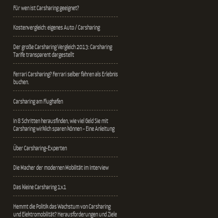
Für wen ist Carsharing geeignet?
Kostenvergleich: eigenes Auto / Carsharing
Der große Carsharing Vergleich 2013: Carsharing
Tarife transparent dargestellt
Ferrari Carsharing? Ferrari selber fahren als Erlebnis
buchen.
Carsharing am Flughafen
In 8 Schritten herausfinden, wie viel Geld Sie mit
Carsharing wirklich sparen können - Eine Anleitung
Über Carsharing-Experten
Die Macher der modernen Mobilität im Interview
Das kleine Carsharing 1x1
Hemmt die Politik das Wachstum von Carsharing
und Elektromobilität? Herausforderungen und Ziele