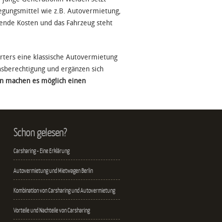
gungsmittel wie z.B. Autovermietung,
fende Kosten und das Fahrzeug steht
orters eine klassische Autovermietung
nsberechtigung und ergänzen sich
en machen es möglich einen
Schon gelesen?
Carsharing - Eine Erklärung
Autovermietung und Mietwagen Berlin
Kombination von Carsharing und Autovermietung
Vorteile und Nachteile von Carsharing