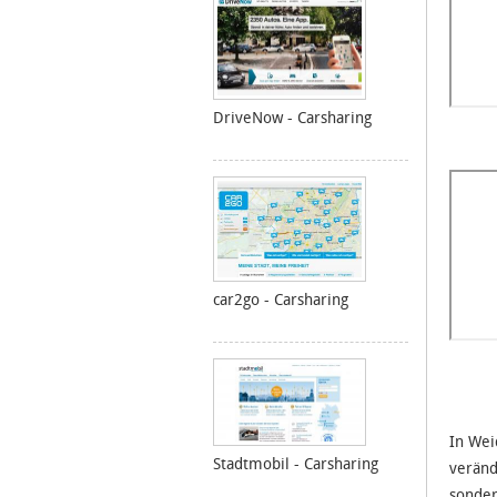
DriveNow - Carsharing
car2go - Carsharing
In Wei
Stadtmobil - Carsharing
veränd
sonder