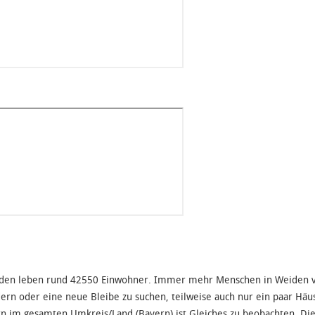
den leben rund 42550 Einwohner. Immer mehr Menschen in Weiden ve
ern oder eine neue Bleibe zu suchen, teilweise auch nur ein paar Häus
n im gesamten Umkreis/Land (Bayern) ist Gleiches zu beobachten. Die