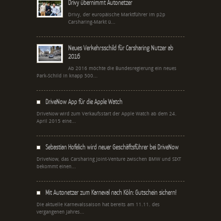
Drivy übernimmt Autonetzer
Drivy, der europäische Marktführer im p2p
Carsharing-Markt ü...
Neues Verkehrsschild für Carsharing Nutzer ab
2016
Ab 2016 möchte die Bundesregierung ein neues
Park-Schild in knapp 500...
DriveNow App für die Apple Watch
DriveNow wird zum Verkaufsstart der Apple Watch ab dem 24.
April 2015 eine...
Sebastian Hofelich wird neuer Geschäftsführer bei DriveNow
DriveNow, das Carsharing Joint-Venture zwischen BMW und SIXT
bekommt einen...
Mit Autonetzer zum Karneval nach Köln: Gutschein sichern!
Die aktuelle Karnevalssaison hat bereits am 11.11. des
vergangenen Jahres...