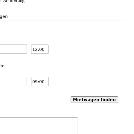
er Anmietung:
um:
Mietwagen finden