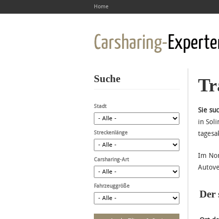
Home
Suche
Tr
Stadt
Sie su
in Sol
Streckenlänge
tagesa
Im Nor
Carsharing-Art
Autove
Fahrzeuggröße
Der 