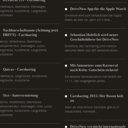
ittelklasse, Oberklasse, Kleinwagen,
DriveNow App für die Apple Watch
angstrecke, Kurzstrecke, Langstrecke,
urzstrecke
DriveNow wird zum Verkaufsstart der Apple
Watch ab dem 24. April 2015 eine...
Nachbarschaftsauto (Achtung jetzt
DRIVY) - Carsharing
Sebastian Hofelich wird neuer
Geschäftsführer bei DriveNow
abrios, Mittelklasse, Oberklasse,
ransporter/Bus, Kleinwagen, Luxus,
DriveNow, das Carsharing Joint-Venture
angstrecke, Kurzstrecke, Langstrecke,
zwischen BMW und SIXT bekommt einen...
urzstrecke
Mit Autonetzer zum Karneval
Quicar - Carsharing
nach Köln: Gutschein sichern!
ittelklasse, Langstrecke, Kurzstrecke,
Die aktuelle Karnevalssaison hat bereits am
angstrecke, Kurzstrecke
11.11. des vergangenen Jahres...
Sixt - Autovermietung
Carsharing 2015: Der Boom hält
an
abrios, Mittelklasse, Oberklasse,
ransporter/Bus, Kleinwagen, LKW, Luxus,
Mehr als eine Million Carsharer gibt es in
angstrecke, Kurzstrecke, Langstrecke,
Deutschland. Führende...
urzstrecke
DriveNow verstärkt internationale