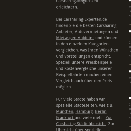
Carsharing-Möglichkeit
erleichtern.
M
L
K
Bei Carsharing-Experten.de
finden Sie die besten Carsharing-
Anbieter, Autovermietungen und
Mietwagen-Anbieter
und können
C
in den einzelnen Kategorien
T
vergleichen, was Ihren Wünschen
L
und Vorstellungen entspricht.
K
Speziell unsere Preisbeispiele
und Kostenvergleiche unserer
Beispielfahrten machen einen
M
Vergleich auch über den Preis
L
möglich.
Für viele Städte haben wir
spezielle Städteseiten, wie z.B.
C
T
München
,
Hamburg
,
Berlin
,
L
Frankfurt
und viele mehr.
Zur
K
Carsharing Städteübersicht
. Zur
Übersicht über
spezielle