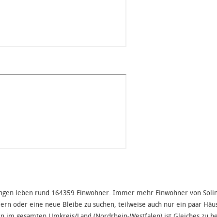
ingen leben rund 164359 Einwohner. Immer mehr Einwohner von Solin
ern oder eine neue Bleibe zu suchen, teilweise auch nur ein paar Häus
n im gesamten Umkreis/Land (Nordrhein-Westfalen) ist Gleiches zu b