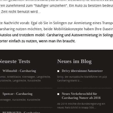
ren zunehmend zum "häufiger umziehen". Ein Auto zu besitzen bedeut
 Zeit nicht benutzt wird. .
te Nachricht vorab: Egal ob Sie in Solingen zur Anmietung eines Trans
arsharing nutzen möchten, beide Mobilitäskonzepte haben Ihre Dasei
Autolos und trotzdem mobil: Carsharing und Autovermietung in Solin
orter einfach zu nutzen, wenn man ihn braucht.
Neueste Tests
Neues im Blog
Willmobil - Carsharing
Drivy übernimmt Autonetzer
ombi, Mittelklasse, Kleinwagen, Langstrecke,
Drivy, der europäische Marktführer im p2p
urzstrecke, Langstrecke, Kurzstrecke
Carsharing-Markt ü...
Spotcar - Carsharing
Neues Verkehrsschild für
Carsharing Nutzer ab 2016
leinwagen, Kurzstrecke, Kurzstrecke
Ab 2016 möchte die Bundesregierung ein
neues Park-Schild in knapp 500...
RUHRAUTO - Carsharing