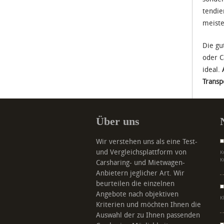
tendie
meiste
Die gu
oder C
ideal.
Transp
Über uns
Wir verstehen uns als eine Test-
und Vergleichsplattform von
K
K
Carsharing- und Mietwagen-
Anbietern jeglicher Art. Wir
beurteilen die einzelnen
Angebote nach objektiven
K
Kriterien und möchten Ihnen die
Auswahl der zu Ihnen passenden