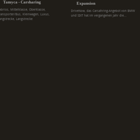
Tamyca - Carsharing
Expansion
abrios, Mittelklasse, Oberklasse,
DriveNow, das Carsahring-Angebot von BMW
ransporter/Bus, Kleinwagen, Luxus,
und SIXT hat im vergangenen Jahr die...
angstrecke, Langstrecke