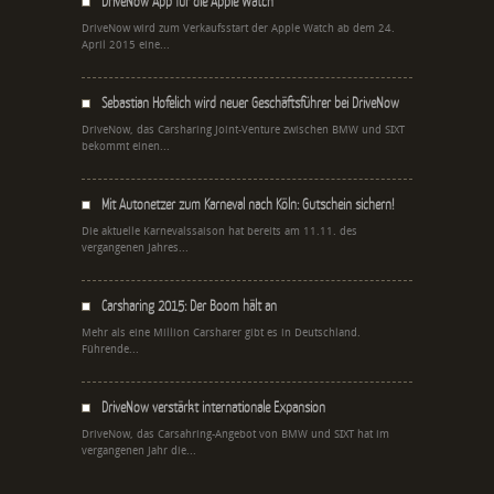
DriveNow App für die Apple Watch
DriveNow wird zum Verkaufsstart der Apple Watch ab dem 24.
April 2015 eine...
Sebastian Hofelich wird neuer Geschäftsführer bei DriveNow
DriveNow, das Carsharing Joint-Venture zwischen BMW und SIXT
bekommt einen...
Mit Autonetzer zum Karneval nach Köln: Gutschein sichern!
Die aktuelle Karnevalssaison hat bereits am 11.11. des
vergangenen Jahres...
Carsharing 2015: Der Boom hält an
Mehr als eine Million Carsharer gibt es in Deutschland.
Führende...
DriveNow verstärkt internationale Expansion
DriveNow, das Carsahring-Angebot von BMW und SIXT hat im
vergangenen Jahr die...