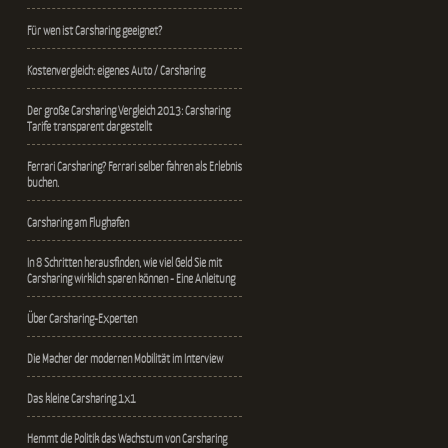
Für wen ist Carsharing geeignet?
Kostenvergleich: eigenes Auto / Carsharing
Der große Carsharing Vergleich 2013: Carsharing
Tarife transparent dargestellt
Ferrari Carsharing? Ferrari selber fahren als Erlebnis
buchen.
Carsharing am Flughafen
In 8 Schritten herausfinden, wie viel Geld Sie mit
Carsharing wirklich sparen können - Eine Anleitung
Über Carsharing-Experten
Die Macher der modernen Mobilität im Interview
Das kleine Carsharing 1x1
Hemmt die Politik das Wachstum von Carsharing