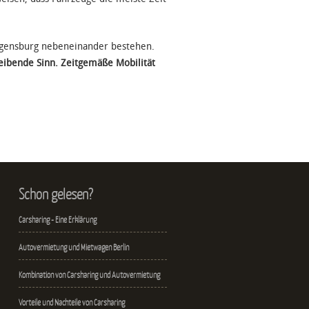
egensburg nebeneinander bestehen.
eibende Sinn. Zeitgemäße Mobilität
Schon gelesen?
Carsharing - Eine Erklärung
Autovermietung und Mietwagen Berlin
Kombination von Carsharing und Autovermietung
Vorteile und Nachteile von Carsharing