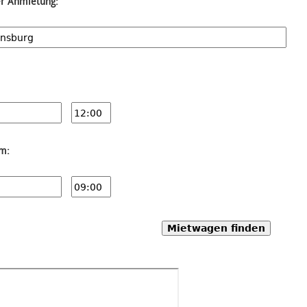
er Anmietung:
um:
Mietwagen finden