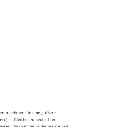
hen zunehmend in eine größere
rn) ist Gleiches zu beobachten.
isen, dass Fahrzeuge die meiste Zeit