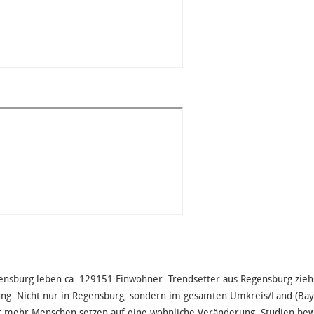
ensburg leben ca. 129151 Einwohner. Trendsetter aus Regensburg zie
g. Nicht nur in Regensburg, sondern im gesamten Umkreis/Land (Baye
mehr Menschen setzen auf eine wohnliche Veränderung. Studien bewe