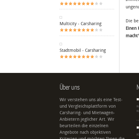
ungenu
Die be
Multicity - Carsharing
Einen 
macht'
Stadtmobil - Carsharing
Über uns
N
Wir verstehen uns als eine Test-
und Vergleichsplattform von
K
K
Carsharing- und Mietwagen-
Anbietern jeglicher Art. Wir
beurteilen die einzelnen
Angebote nach objektiven
K
Kriterien und möchten Ihnen die