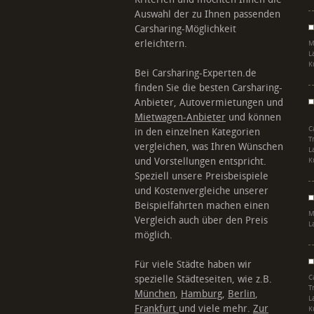
Auswahl der zu Ihnen passenden
Carsharing-Möglichkeit
erleichtern.
M
L
K
Bei Carsharing-Experten.de
finden Sie die besten Carsharing-
Anbieter, Autovermietungen und
Mietwagen-Anbieter
und können
C
in den einzelnen Kategorien
T
vergleichen, was Ihren Wünschen
L
und Vorstellungen entspricht.
K
Speziell unsere Preisbeispiele
und Kostenvergleiche unserer
Beispielfahrten machen einen
M
Vergleich auch über den Preis
L
möglich.
Für viele Städte haben wir
spezielle Städteseiten, wie z.B.
C
T
München
,
Hamburg
,
Berlin
,
L
Frankfurt
und viele mehr.
Zur
K