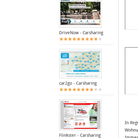
DriveNow - Carsharing
car2go - Carsharing
In Reg
Wohnun
Flinkster - Carsharing
Immer 