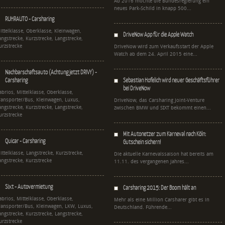
Ab 2016 möchte die Bundesregierung ein
neues Park-Schild in knapp 500...
RUHRAUTO - Carsharing
ittelklasse, Oberklasse, Kleinwagen,
DriveNow App für die Apple Watch
angstrecke, Kurzstrecke, Langstrecke,
urzstrecke
DriveNow wird zum Verkaufsstart der Apple
Watch ab dem 24. April 2015 eine...
Nachbarschaftsauto (Achtung jetzt DRIVY) -
Carsharing
Sebastian Hofelich wird neuer Geschäftsführer
bei DriveNow
abrios, Mittelklasse, Oberklasse,
ransporter/Bus, Kleinwagen, Luxus,
DriveNow, das Carsharing Joint-Venture
angstrecke, Kurzstrecke, Langstrecke,
zwischen BMW und SIXT bekommt einen...
urzstrecke
Mit Autonetzer zum Karneval nach Köln:
Quicar - Carsharing
Gutschein sichern!
ittelklasse, Langstrecke, Kurzstrecke,
Die aktuelle Karnevalssaison hat bereits am
angstrecke, Kurzstrecke
11.11. des vergangenen Jahres...
Sixt - Autovermietung
Carsharing 2015: Der Boom hält an
abrios, Mittelklasse, Oberklasse,
Mehr als eine Million Carsharer gibt es in
ransporter/Bus, Kleinwagen, LKW, Luxus,
Deutschland. Führende...
angstrecke, Kurzstrecke, Langstrecke,
urzstrecke