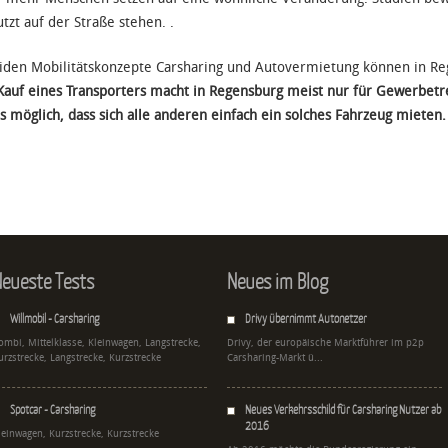
tzt auf der Straße stehen. .
iden Mobilitätskonzepte Carsharing und Autovermietung können in R
Kauf eines Transporters macht in Regensburg meist nur für Gewerbetr
s möglich, dass sich alle anderen einfach ein solches Fahrzeug mieten.
eueste Tests
Neues im Blog
Willmobil - Carsharing
Drivy übernimmt Autonetzer
ombi, Mittelklasse, Kleinwagen, Langstrecke,
Drivy, der europäische Marktführer im p2p
urzstrecke, Langstrecke, Kurzstrecke
Carsharing-Markt ü...
Spotcar - Carsharing
Neues Verkehrsschild für Carsharing Nutzer ab
2016
leinwagen, Kurzstrecke, Kurzstrecke