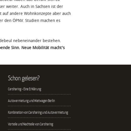
er weiter. Auch in Sachsen ist der
tzt auf andere Wohnkonzepte aber auch
der den ÖPNV. Studien machen es
adebeul nebeneinander bestehen.
bende Sinn. Neue Mobilität macht's
Schon gelesen?
Carsharing - Eine Erklärung
Autovermietung und Mietwagen Berlin
Kombination von Carsharing und Autovermietung
Vorteile und Nachteile von Carsharing