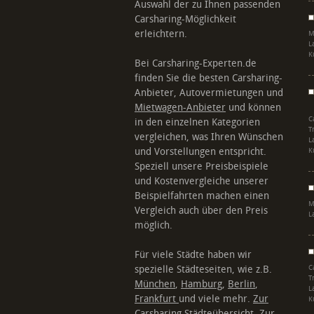
Auswahl der zu Ihnen passenden
Carsharing-Möglichkeit
erleichtern.
M
L
K
Bei Carsharing-Experten.de
finden Sie die besten Carsharing-
Anbieter, Autovermietungen und
Mietwagen-Anbieter
und können
C
in den einzelnen Kategorien
T
vergleichen, was Ihren Wünschen
L
und Vorstellungen entspricht.
K
Speziell unsere Preisbeispiele
und Kostenvergleiche unserer
Beispielfahrten machen einen
M
Vergleich auch über den Preis
L
möglich.
Für viele Städte haben wir
spezielle Städteseiten, wie z.B.
C
T
München
,
Hamburg
,
Berlin
,
L
Frankfurt
und viele mehr.
Zur
K
Carsharing Städteübersicht
. Zur