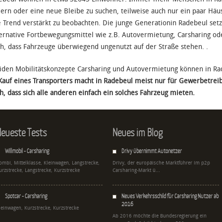
ern oder eine neue Bleibe zu suchen, teilweise auch nur ein paar Häus
e Trend verstärkt zu beobachten. Die junge Generationin Radebeul se
ternative Fortbewegungsmittel wie z.B. Autovermietung, Carsharing o
ch, dass Fahrzeuge überwiegend ungenutzt auf der Straße stehen. .
iden Mobilitätskonzepte Carsharing und Autovermietung können in R
Kauf eines Transporters macht in Radebeul meist nur für Gewerbetrei
h, dass sich alle anderen einfach ein solches Fahrzeug mieten.
eueste Tests
Neues im Blog
Willmobil - Carsharing
Drivy übernimmt Autonetzer
ombi, Mittelklasse, Kleinwagen, Langstrecke,
Drivy, der europäische Marktführer im p2p
urzstrecke, Langstrecke, Kurzstrecke
Carsharing-Markt ü...
Spotcar - Carsharing
Neues Verkehrsschild für Carsharing Nutzer ab
2016
leinwagen, Kurzstrecke, Kurzstrecke
Ab 2016 möchte die Bundesregierung ein