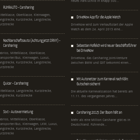
neues Park-Schild in knapp 500...
RUHRAUTO - Carsharing
ittelklasse, Oberklasse, Kleinwagen,
DriveNow App für die Apple Watch
angstrecke, Kurzstrecke, Langstrecke,
urzstrecke
DriveNow wird zum Verkaufsstart der Apple
Watch ab dem 24. April 2015 eine...
Nachbarschaftsauto (Achtung jetzt DRIVY) -
Carsharing
Sebastian Hofelich wird neuer Geschäftsführer
bei DriveNow
abrios, Mittelklasse, Oberklasse,
ransporter/Bus, Kleinwagen, Luxus,
DriveNow, das Carsharing Joint-Venture
angstrecke, Kurzstrecke, Langstrecke,
zwischen BMW und SIXT bekommt einen...
urzstrecke
Mit Autonetzer zum Karneval nach Köln:
Quicar - Carsharing
Gutschein sichern!
ittelklasse, Langstrecke, Kurzstrecke,
Die aktuelle Karnevalssaison hat bereits am
angstrecke, Kurzstrecke
11.11. des vergangenen Jahres...
Sixt - Autovermietung
Carsharing 2015: Der Boom hält an
abrios, Mittelklasse, Oberklasse,
Mehr als eine Million Carsharer gibt es in
ransporter/Bus, Kleinwagen, LKW, Luxus,
Deutschland. Führende...
angstrecke, Kurzstrecke, Langstrecke,
urzstrecke