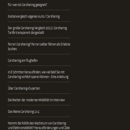
Für wen ist Carsharing geeignet?
Kostenvergleich: eigenes Auto / Carsharing
Der große Carsharing Vergleich 2013: Carsharing
Tarife transparent dargestellt
Ferrari Carsharing? Ferrari selber fahren als Erlebnis
buchen.
Carsharing am Flughafen
In 8 Schritten herausfinden, wie viel Geld Sie mit
Carsharing wirklich sparen können - Eine Anleitung
Über Carsharing-Experten
Die Macher der modernen Mobilität im Interview
Das kleine Carsharing 1x1
Hemmt die Politik das Wachstum von Carsharing
und Elektromobilität? Herausforderungen und Ziele