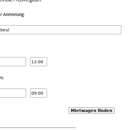
er Anmietung:
um:
Mietwagen finden