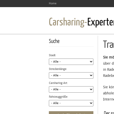
Home
Suche
Tra
Stadt
Sie mö
über d
Streckenlänge
in Rad
Radebe
Carsharing-Art
Sie kö
abhole
Fahrzeuggröße
Intern
Der sc