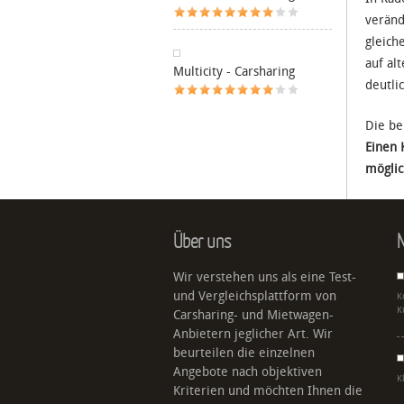
veränd
gleich
auf al
Multicity - Carsharing
deutli
Die be
Einen 
möglic
Über uns
N
Wir verstehen uns als eine Test-
und Vergleichsplattform von
K
K
Carsharing- und Mietwagen-
Anbietern jeglicher Art. Wir
beurteilen die einzelnen
Angebote nach objektiven
K
Kriterien und möchten Ihnen die