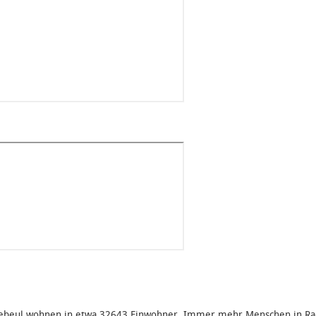
ebeul wohnen in etwa 32643 Einwohner. Immer mehr Menschen in Rad