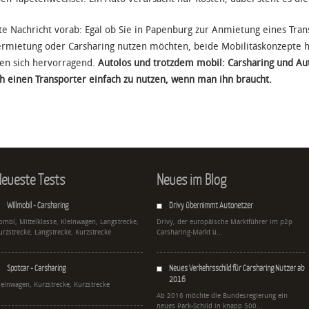
te Nachricht vorab: Egal ob Sie in Papenburg zur Anmietung eines Tran
rmietung oder Carsharing nutzen möchten, beide Mobilitäskonzepte 
en sich hervorragend.
Autolos und trotzdem mobil: Carsharing und A
h einen Transporter einfach zu nutzen, wenn man ihn braucht.
eueste Tests
Neues im Blog
Willmobil - Carsharing
Drivy übernimmt Autonetzer
ombi, Mittelklasse, Kleinwagen, Langstrecke,
Drivy, der europäische Marktführer im p2p
urzstrecke, Langstrecke, Kurzstrecke
Carsharing-Markt ü...
Spotcar - Carsharing
Neues Verkehrsschild für Carsharing Nutzer ab
2016
leinwagen, Kurzstrecke, Kurzstrecke
Ab 2016 möchte die Bundesregierung ein
neues Park-Schild in knapp 500...