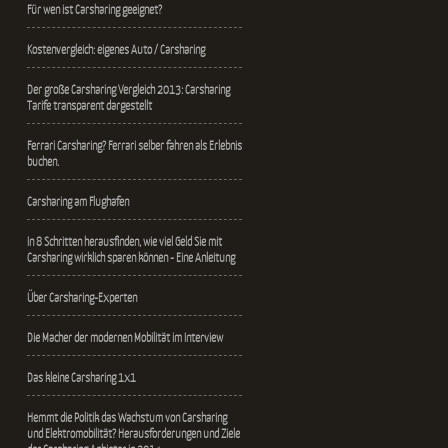
Für wen ist Carsharing geeignet?
Kostenvergleich: eigenes Auto / Carsharing
Der große Carsharing Vergleich 2013: Carsharing
Tarife transparent dargestellt
Ferrari Carsharing? Ferrari selber fahren als Erlebnis
buchen.
Carsharing am Flughafen
In 8 Schritten herausfinden, wie viel Geld Sie mit
Carsharing wirklich sparen können - Eine Anleitung
Über Carsharing-Experten
Die Macher der modernen Mobilität im Interview
Das kleine Carsharing 1x1
Hemmt die Politik das Wachstum von Carsharing
und Elektromobilität? Herausforderungen und Ziele