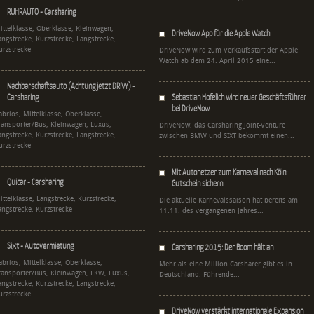
RUHRAUTO - Carsharing
ittelklasse, Oberklasse, Kleinwagen,
DriveNow App für die Apple Watch
angstrecke, Kurzstrecke, Langstrecke,
urzstrecke
DriveNow wird zum Verkaufsstart der Apple
Watch ab dem 24. April 2015 eine...
Nachbarschaftsauto (Achtung jetzt DRIVY) -
Carsharing
Sebastian Hofelich wird neuer Geschäftsführer
bei DriveNow
abrios, Mittelklasse, Oberklasse,
ransporter/Bus, Kleinwagen, Luxus,
DriveNow, das Carsharing Joint-Venture
angstrecke, Kurzstrecke, Langstrecke,
zwischen BMW und SIXT bekommt einen...
urzstrecke
Mit Autonetzer zum Karneval nach Köln:
Quicar - Carsharing
Gutschein sichern!
ittelklasse, Langstrecke, Kurzstrecke,
Die aktuelle Karnevalssaison hat bereits am
angstrecke, Kurzstrecke
11.11. des vergangenen Jahres...
Sixt - Autovermietung
Carsharing 2015: Der Boom hält an
abrios, Mittelklasse, Oberklasse,
Mehr als eine Million Carsharer gibt es in
ransporter/Bus, Kleinwagen, LKW, Luxus,
Deutschland. Führende...
angstrecke, Kurzstrecke, Langstrecke,
urzstrecke
DriveNow verstärkt internationale Expansion