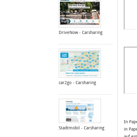
DriveNow - Carsharing
car2go - Carsharing
In Pap
Stadtmobil - Carsharing
in Pap
auf ei