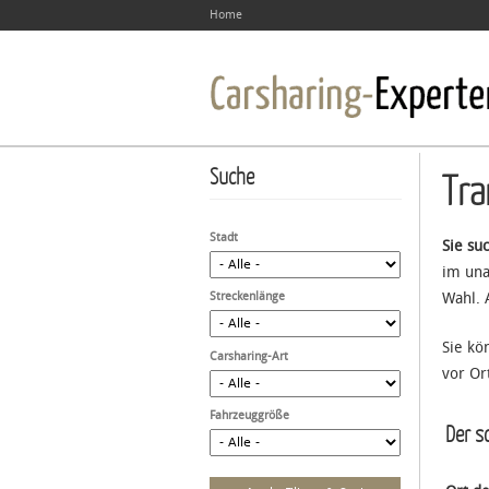
Home
Suche
Tra
Stadt
Sie su
im una
Streckenlänge
Wahl. 
Sie kö
Carsharing-Art
vor Or
Fahrzeuggröße
Der sc