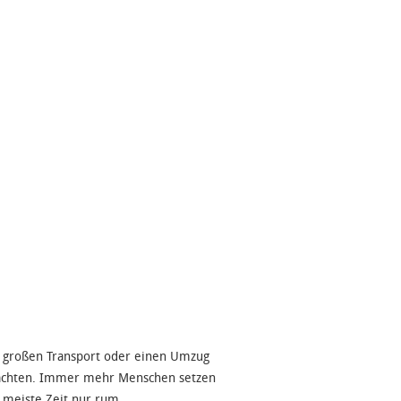
 großen Transport oder einen Umzug
obachten. Immer mehr Menschen setzen
 meiste Zeit nur rum. .