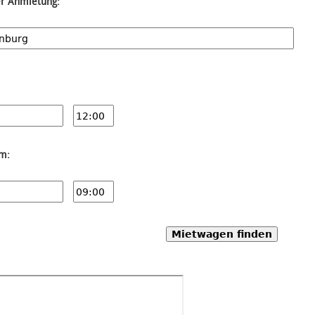
er Anmietung:
um:
Mietwagen finden