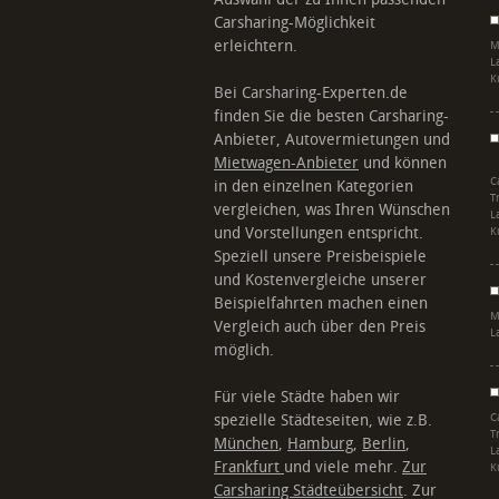
Carsharing-Möglichkeit
erleichtern.
M
L
K
Bei Carsharing-Experten.de
finden Sie die besten Carsharing-
Anbieter, Autovermietungen und
Mietwagen-Anbieter
und können
C
in den einzelnen Kategorien
T
vergleichen, was Ihren Wünschen
L
und Vorstellungen entspricht.
K
Speziell unsere Preisbeispiele
und Kostenvergleiche unserer
Beispielfahrten machen einen
M
Vergleich auch über den Preis
L
möglich.
Für viele Städte haben wir
spezielle Städteseiten, wie z.B.
C
T
München
,
Hamburg
,
Berlin
,
L
Frankfurt
und viele mehr.
Zur
K
Carsharing Städteübersicht
. Zur