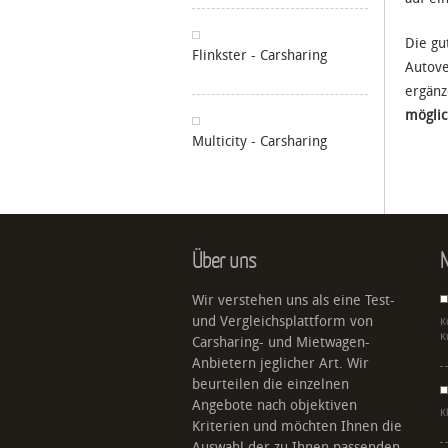
Die gu
Flinkster - Carsharing
Autove
ergänz
möglic
Multicity - Carsharing
Über uns
N
Wir verstehen uns als eine Test-
und Vergleichsplattform von
K
K
Carsharing- und Mietwagen-
Anbietern jeglicher Art. Wir
beurteilen die einzelnen
Angebote nach objektiven
K
Kriterien und möchten Ihnen die
Auswahl der zu Ihnen passenden