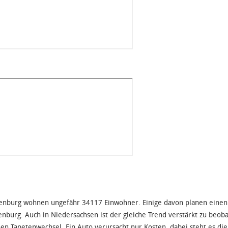
enburg wohnen ungefähr 34117 Einwohner. Einige davon planen einen
enburg. Auch in Niedersachsen ist der gleiche Trend verstärkt zu be
nen Tapetenwechsel. Ein Auto verursacht nur Kosten, dabei steht es die