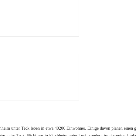
hheim unter Teck leben in etwa 40206 Einwohner. Einige davon planen einen 
im unter Teck. Nicht nur in Kirchheim unter Teck, sondern im gesamten Umk