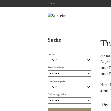
Home
Suche
Tr
Stadt
Sie mö
Angebot
Streckenlänge
unter T
unter T
Carsharing-Art
Normale
abzuhol
Fahrzeuggröße
Der 