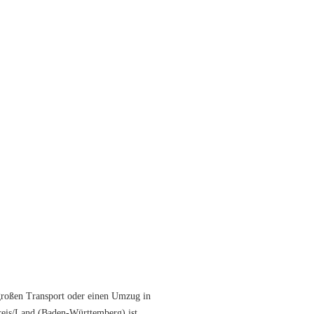
großen Transport oder einen Umzug in
reis/Land (Baden-Württemberg) ist