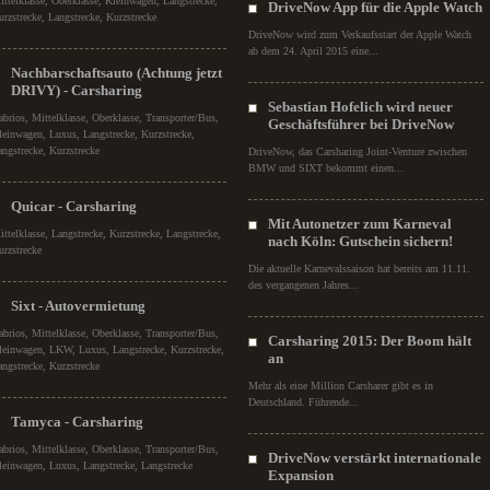
ittelklasse, Oberklasse, Kleinwagen, Langstrecke,
DriveNow App für die Apple Watch
urzstrecke, Langstrecke, Kurzstrecke
DriveNow wird zum Verkaufsstart der Apple Watch
ab dem 24. April 2015 eine...
Nachbarschaftsauto (Achtung jetzt
DRIVY) - Carsharing
Sebastian Hofelich wird neuer
abrios, Mittelklasse, Oberklasse, Transporter/Bus,
Geschäftsführer bei DriveNow
leinwagen, Luxus, Langstrecke, Kurzstrecke,
angstrecke, Kurzstrecke
DriveNow, das Carsharing Joint-Venture zwischen
BMW und SIXT bekommt einen...
Quicar - Carsharing
Mit Autonetzer zum Karneval
ittelklasse, Langstrecke, Kurzstrecke, Langstrecke,
nach Köln: Gutschein sichern!
urzstrecke
Die aktuelle Karnevalssaison hat bereits am 11.11.
des vergangenen Jahres...
Sixt - Autovermietung
abrios, Mittelklasse, Oberklasse, Transporter/Bus,
Carsharing 2015: Der Boom hält
leinwagen, LKW, Luxus, Langstrecke, Kurzstrecke,
an
angstrecke, Kurzstrecke
Mehr als eine Million Carsharer gibt es in
Deutschland. Führende...
Tamyca - Carsharing
abrios, Mittelklasse, Oberklasse, Transporter/Bus,
DriveNow verstärkt internationale
leinwagen, Luxus, Langstrecke, Langstrecke
Expansion