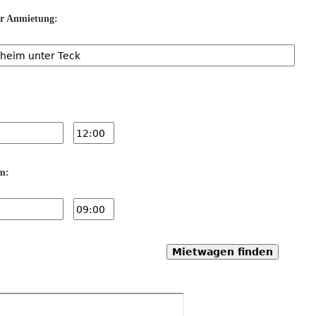
er Anmietung:
m:
Mietwagen finden