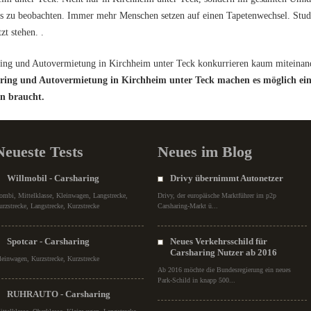
s zu beobachten. Immer mehr Menschen setzen auf einen Tapetenwechsel. Studi
zt stehen. .
ing und Autovermietung in Kirchheim unter Teck konkurrieren kaum miteinan
ring und Autovermietung in Kirchheim unter Teck machen es möglich ein
n braucht.
Neueste Tests
Neues im Blog
Willmobil - Carsharing
Drivy übernimmt Autonetzer
ombi, Mittelklasse, Kleinwagen, Langstrecke,
Drivy, der europäische Marktführer im p2p
urzstrecke, Langstrecke, Kurzstrecke
Carsharing-Markt ü...
Spotcar - Carsharing
Neues Verkehrsschild für
Carsharing Nutzer ab 2016
leinwagen, Kurzstrecke, Kurzstrecke
Ab 2016 möchte die Bundesregierung ein neues
Park-Schild in knapp 500...
RUHRAUTO - Carsharing