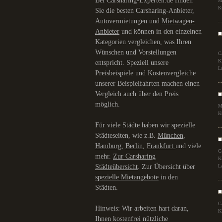
Bei Carsharing-Experten.de finden
M
K
Sie die besten Carsharing-Anbieter,
Autovermietungen und
Mietwagen-
Anbieter
und können in den einzelnen
Kategorien vergleichen, was Ihren
Wünschen und Vorstellungen
C
K
entspricht. Speziell unsere
L
Preisbeispiele und Kostenvergleiche
unserer Beispielfahrten machen einen
Vergleich auch über den Preis
möglich.
M
K
Für viele Städte haben wir spezielle
Städteseiten, wie z.B.
München
,
Hamburg
,
Berlin
,
Frankfurt
und viele
C
mehr.
Zur Carsharing
K
Städteübersicht
. Zur Übersicht über
L
spezielle Mietangebote
in den
Städten.
C
Hinweis: Wir arbeiten hart daran,
K
Ihnen kostenfrei nützliche