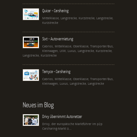
Quicar - Carsharing
Mittelklasse, Langstrecke, Kurzstrecke, Langstrecke,
Kurzstrecke
Sixt - Autovermietung
Cabrios, Mittelklasse, Oberklasse, Transporter/Bus,
Kleinwagen, LKW, Luxus, Langstrecke, Kurzstrecke,
Langstrecke, Kurzstrecke
Tamyca - Carsharing
Cabrios, Mittelklasse, Oberklasse, Transporter/Bus,
Kleinwagen, Luxus, Langstrecke, Langstrecke
Neues im Blog
Drivy übernimmt Autonetzer
Drivy, der europäische Marktführer im p2p
Carsharing-Markt ü...