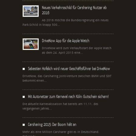
Neues Verkehrsschild für Carsharing Nutzer ab
2016
Ab 2016 möchte die Bundesregierung ein neues
Park-Schild in knapp 500...
DriveNow App für die Apple Watch
DriveNow wird zum Verkaufsstart der Apple Watch
ab dem 24. April 2015 eine...
Sebastian Hofelich wird neuer Geschäftsführer bei DriveNow
DriveNow, das Carsharing Joint-Venture zwischen BMW und SIXT
bekommt einen...
Mit Autonetzer zum Karneval nach Köln: Gutschein sichern!
Die aktuelle Karnevalssaison hat bereits am 11.11. des
vergangenen Jahres...
Carsharing 2015: Der Boom hält an
Mehr als eine Million Carsharer gibt es in Deutschland.