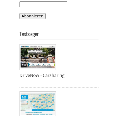
Testsieger
DriveNow - Carsharing