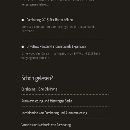
Die aktuelle Karnevalssaison hat bereits am 11.11. des
vergangenen Jahres...
Carsharing 2015: Der Boom hält an
Mehr als eine Million Carsharer gibt es in Deutschland.
Führende...
DriveNow verstärkt internationale Expansion
DriveNow, das Carsahring-Angebot von BMW und SIXT hat im
vergangenen Jahr die...
Schon gelesen?
Carsharing - Eine Erklärung
Autovermietung und Mietwagen Berlin
Kombination von Carsharing und Autovermietung
Vorteile und Nachteile von Carsharing