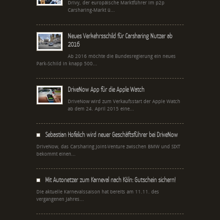
Drivy, der europäische Marktführer im p2p
Carsharing-Markt ü...
Neues Verkehrsschild für Carsharing Nutzer ab
2016
Ab 2016 möchte die Bundesregierung ein neues
Park-Schild in knapp 500...
DriveNow App für die Apple Watch
DriveNow wird zum Verkaufsstart der Apple Watch
ab dem 24. April 2015 eine...
Sebastian Hofelich wird neuer Geschäftsführer bei DriveNow
DriveNow, das Carsharing Joint-Venture zwischen BMW und SIXT
bekommt einen...
Mit Autonetzer zum Karneval nach Köln: Gutschein sichern!
Die aktuelle Karnevalssaison hat bereits am 11.11. des
vergangenen Jahres...