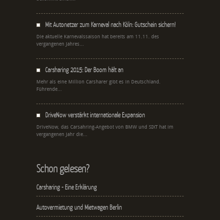
Mit Autonetzer zum Karneval nach Köln: Gutschein sichern!
Die aktuelle Karnevalssaison hat bereits am 11.11. des
vergangenen Jahres...
Carsharing 2015: Der Boom hält an
Mehr als eine Million Carsharer gibt es in Deutschland.
Führende...
DriveNow verstärkt internationale Expansion
DriveNow, das Carsahring-Angebot von BMW und SIXT hat im
vergangenen Jahr die...
Schon gelesen?
Carsharing - Eine Erklärung
Autovermietung und Mietwagen Berlin