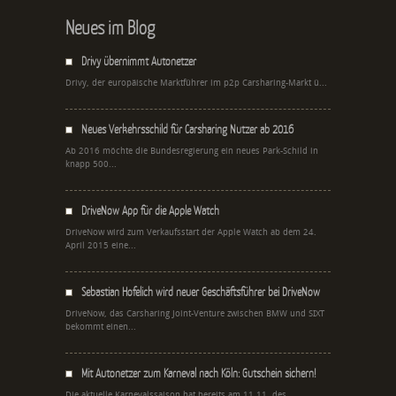
Neues im Blog
Drivy übernimmt Autonetzer
Drivy, der europäische Marktführer im p2p Carsharing-Markt ü...
Neues Verkehrsschild für Carsharing Nutzer ab 2016
Ab 2016 möchte die Bundesregierung ein neues Park-Schild in
knapp 500...
DriveNow App für die Apple Watch
DriveNow wird zum Verkaufsstart der Apple Watch ab dem 24.
April 2015 eine...
Sebastian Hofelich wird neuer Geschäftsführer bei DriveNow
DriveNow, das Carsharing Joint-Venture zwischen BMW und SIXT
bekommt einen...
Mit Autonetzer zum Karneval nach Köln: Gutschein sichern!
Die aktuelle Karnevalssaison hat bereits am 11.11. des