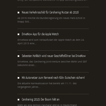
Neues Verkehrsschild für Carsharing Nutzer ab 2016
Ab 2016 möchte die Bundesregierung ein neues Park-Schild in
knapp 500...
DriveNow App für die Apple Watch
DriveNow wird zum Verkaufsstart der Apple Watch ab dem 24.
April 2015 eine...
Sebastian Hofelich wird neuer Geschäftsführer bei DriveNow
DriveNow, das Carsharing Joint-Venture zwischen BMW und SIXT
bekommt einen...
Mit Autonetzer zum Karneval nach Köln: Gutschein sichern!
Die aktuelle Karnevalssaison hat bereits am 11.11. des
vergangenen Jahres...
Carsharing 2015: Der Boom hält an
Mehr als eine Million Carsharer gibt es in Deutschland.