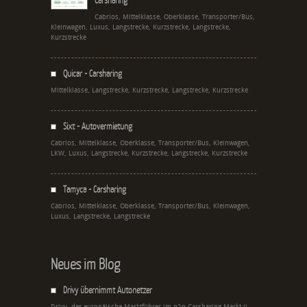
Cabrios, Mittelklasse, Oberklasse, Transporter/Bus,
Kleinwagen, Luxus, Langstrecke, Kurzstrecke, Langstrecke,
Kurzstrecke
Quicar - Carsharing
Mittelklasse, Langstrecke, Kurzstrecke, Langstrecke, Kurzstrecke
Sixt - Autovermietung
Cabrios, Mittelklasse, Oberklasse, Transporter/Bus, Kleinwagen,
LKW, Luxus, Langstrecke, Kurzstrecke, Langstrecke, Kurzstrecke
Tamyca - Carsharing
Cabrios, Mittelklasse, Oberklasse, Transporter/Bus, Kleinwagen,
Luxus, Langstrecke, Langstrecke
Neues im Blog
Drivy übernimmt Autonetzer
Drivy, der europäische Marktführer im p2p Carsharing-Markt ü...