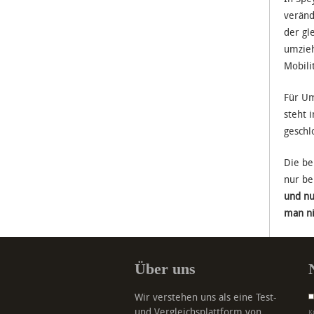
veränd
der gl
umzieh
Mobili
Für Um
steht 
geschl
Die be
nur be
und nu
man ni
Über uns
Wir verstehen uns als eine Test-
und Vergleichsplattform von
K