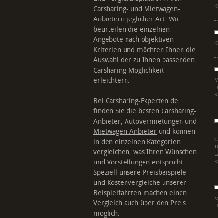
K
Carsharing- und Mietwagen-
Anbietern jeglicher Art. Wir
beurteilen die einzelnen
Angebote nach objektiven
K
Kriterien und möchten Ihnen die
Auswahl der zu Ihnen passenden
Carsharing-Möglichkeit
erleichtern.
M
L
K
Bei Carsharing-Experten.de
finden Sie die besten Carsharing-
Anbieter, Autovermietungen und
Mietwagen-Anbieter
und können
C
in den einzelnen Kategorien
T
vergleichen, was Ihren Wünschen
L
und Vorstellungen entspricht.
K
Speziell unsere Preisbeispiele
und Kostenvergleiche unserer
Beispielfahrten machen einen
M
Vergleich auch über den Preis
L
möglich.