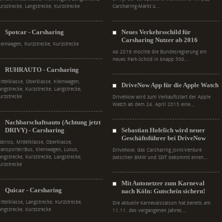
urzstrecke, Langstrecke, Kurzstrecke
Carsharing-Markt ü...
Spotcar - Carsharing
Neues Verkehrsschild für
Carsharing Nutzer ab 2016
leinwagen, Kurzstrecke, Kurzstrecke
Ab 2016 möchte die Bundesregierung ein
neues Park-Schild in knapp 500...
RUHRAUTO - Carsharing
ittelklasse, Oberklasse, Kleinwagen,
DriveNow App für die Apple Watch
angstrecke, Kurzstrecke, Langstrecke,
urzstrecke
DriveNow wird zum Verkaufsstart der Apple
Watch ab dem 24. April 2015 eine...
Nachbarschaftsauto (Achtung jetzt
DRIVY) - Carsharing
Sebastian Hofelich wird neuer
Geschäftsführer bei DriveNow
abrios, Mittelklasse, Oberklasse,
ransporter/Bus, Kleinwagen, Luxus,
DriveNow, das Carsharing Joint-Venture
angstrecke, Kurzstrecke, Langstrecke,
zwischen BMW und SIXT bekommt einen...
urzstrecke
Mit Autonetzer zum Karneval
Quicar - Carsharing
nach Köln: Gutschein sichern!
ittelklasse, Langstrecke, Kurzstrecke,
Die aktuelle Karnevalssaison hat bereits am
angstrecke, Kurzstrecke
11.11. des vergangenen Jahres...