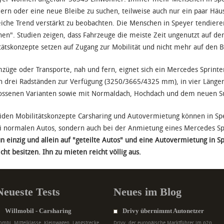
ern oder eine neue Bleibe zu suchen, teilweise auch nur ein paar Häuse
eiche Trend verstärkt zu beobachten. Die Menschen in Speyer tendie
en". Studien zeigen, dass Fahrzeuge die meiste Zeit ungenutzt auf de
tätskonzepte setzen auf Zugang zur Mobilität und nicht mehr auf den B
züge oder Transporte, nah und fern, eignet sich ein Mercedes Sprint
in drei Radständen zur Verfügung (3250/3665/4325 mm), in vier Läng
ossenen Varianten sowie mit Normaldach, Hochdach und dem neuen S
iden Mobilitätskonzepte Carsharing und Autovermietung können in Sp
i normalen Autos, sondern auch bei der Anmietung eines Mercedes Spr
n einzig und allein auf "geteilte Autos" und eine Autovermietung in S
cht besitzen. Ihn zu mieten reicht völlig aus.
Neueste Tests
Neues im Blog
Willmobil - Carsharing
Drivy übernimmt Autonetzer
ombi, Mittelklasse, Kleinwagen, Langstrecke,
Drivy, der europäische Marktführer im p2p