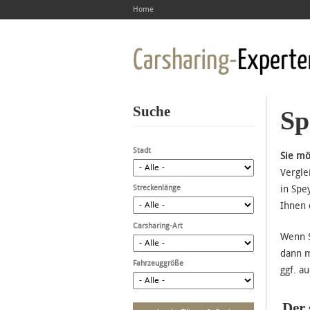
Home
Suche
Sp
Stadt
Sie mö
Vergle
Streckenlänge
in Spe
Ihnen 
Carsharing-Art
Wenn S
dann m
Fahrzeuggröße
ggf. a
Der 