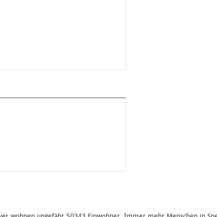
yer wohnen ungefähr 50343 Einwohner. Immer mehr Menschen in Spey