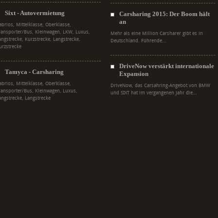
Sixt - Autovermietung
Carsharing 2015: Der Boom hält
an
abrios, Mittelklasse, Oberklasse,
ransporter/Bus, Kleinwagen, LKW, Luxus,
Mehr als eine Million Carsharer gibt es in
angstrecke, Kurzstrecke, Langstrecke,
Deutschland. Führende...
urzstrecke
DriveNow verstärkt internationale
Tamyca - Carsharing
Expansion
abrios, Mittelklasse, Oberklasse,
DriveNow, das Carsahring-Angebot von BMW
ransporter/Bus, Kleinwagen, Luxus,
und SIXT hat im vergangenen Jahr die...
angstrecke, Langstrecke