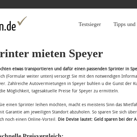
Jump to navigation
Testsieger
Tipps und
rinter mieten Speyer
chten etwas transportieren und dafür einen passenden Sprinter in Sp
ich (Formular weiter unten) versorgt Sie mit den notwendigen Inform
yer. Zahlreiche Autovermietungen in Speyer buhlen u die Gunst der Ku
die Möglichkeit, tagesaktuelle Preise für Speyer zu ermitteln.
ie einen Sprinter leihen möchten, macht es meistens Sinn das Mietf
it Garantie am jeweiligen Standort abzuholen. So sparen Sie sich über
uch noch einen Online-Vorteil.
Die Devise lautet: Geld sparen bei der 
schnelle Preisvergleich: