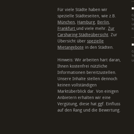
Für viele Städte haben wir
spezielle Städteseiten, wie z.B.
C
T
München
,
Hamburg
,
Berlin
,
L
Frankfurt
und viele mehr.
Zur
K
Carsharing Städteübersicht
. Zur
Übersicht über
spezielle
Mietangebote
in den Städten.
C
T
Hinweis: Wir arbeiten hart daran,
L
Ihnen kostenfrei nützliche
Informationen bereitzustellen.
Unsere Inhalte stellen dennoch
keinen vollständigen
Marktüberblick dar. Von einigen
Anbietern erhalten wir eine
Vergütung, diese hat ggf. Einfluss
auf den Rang und die Bewertung.