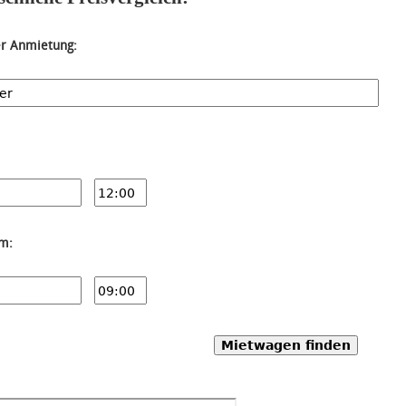
er Anmietung:
um:
Mietwagen finden